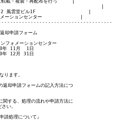
載・複製・再配布を行っ     |

                                |

風雲堂ビル1F                  |

ーションセンター             |

--------------------------------------

の返却申請フォーム

クインフォメーションセンター

0年 11月  1日

0年 12月 31日

なります。

スの返却申請フォームの記入方法につ

請に関する、処理の流れや申請方法に

さい。

却申請処理について』
