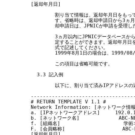
[返却年月日]

        割り当て情報は、返却年月日をもっ
        す。省略時は、返却申請日から3ヵ
        却申請日は、JPNICが申請を受理し
        3ヵ月以内にJPNICデータベース
        定することができます。返却年月日を記
        式で記述してください。

        1999年8月1日の場合は、1999/08
        この項目は省略可能です。

  3.3 記入例

        以下に、割り当て済みIPアドレス
-----------------------------------
# RETURN TEMPLATE V 1.1 #

Network Information: [ネットワーク情報
a. [IPネットワークアドレス]     192.0.1.
b. [ネットワーク名]             ABC-NE
f. [組織名]                     学
F. [会員略称]                   ABC-N
[返却年月日]
