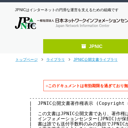
JPNICはインターネットの円滑な運営を支えるための組織です
JPNIC
メ
トップページ
ライブラリ
JPNIC公開文書ライブラリ
>
>
イ
ン
コ
ン
○このドキュメントは有効期限を過ぎており
テ
ン
-----------------------------------
ツ
|  JPNIC公開文書著作権表示 (Copyright not
へ
|                                  
ジ
|  この文書はJPNIC公開文書であり、著作権は
ャ
|  インフォメーションセンター(JPNIC)が保持
ン
|  書は誰でも送付手数料のみの負担でJPNICか
プ