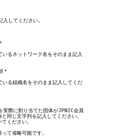
記入してください。



されているネットワーク名をそのまま記入

須＊

されている組織名をそのまま記入してくだ

を実際に割り当てた団体がJPNIC会員

略称と同じ文字列を記入してください。

いてください。

限って省略可能です。
