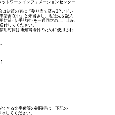
人日本ネットワークインフォメーションセンター

郵送の場合は封筒の表に「割り当て済みIPアドレ

 スの返却申請書在中」と朱書きし、返送先を記入

した返信用封筒(切手貼付)を一通同封の上、上記

住所へ送付してください。

 なお、返信用封筒は通知書送付のために使用され



-------------------------------------

]

-------------------------------------

ことができる文字種等の制限等は、下記の

参照してください。
