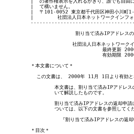
|  の著作権表示を入れるかぎり、誰でも自由に転
す
|  て構いません。                       
|  〒101-0052 東京都千代田区神田小川町1-2 
る
|        社団法人日本ネットワークインフォメ
-----------------------------------
               割り当て済みIPアドレス
              社団法人日本ネットワー
                        最終更新 200
                        有効期限 200
＊本文書について＊

  この文書は、 2000年 11月 1日より有効と
        本文書は、割り当て済みIPアドレ
        いて解説したものです。

        割り当て済みIPアドレスの返却申
        ついては、以下の文書を参照してくだ
          『割り当て済みIPアドレスの返
＊目次＊
