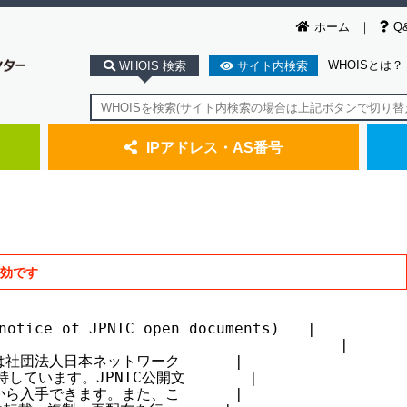
ホーム
Q
WHOISとは？
WHOIS 検索
サイト内検索
IPアドレス・AS番号
無効です
--------------------------------------

ice of JPNIC open documents)   |

                                     |

社団法人日本ネットワーク      |

しています。JPNIC公開文       |

ら入手できます。また、こ      |
