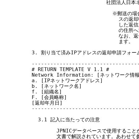
                        社団法
                          ※
                           
                            
                            の
                           
                            ます。

3. 割り当て済みIPアドレスの返却申請フォーム
-----------------------------------
# RETURN TEMPLATE V 1.1 #

Network Information: [ネットワーク情報
a. [IPネットワークアドレス]

b. [ネットワーク名]

f. [組織名]

F. [会員略称]

[返却年月日]

-----------------------------------
  3.1 記入に当たっての注意

        JPNICデータベースで使用する
        文書で解説されています。あわせて