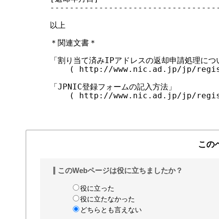
-----------------------------------
以上

＊関連文書＊

「割り当て済みIPアドレスの返却申請処理につい
    ( http://www.nic.ad.jp/jp/regis
「JPNIC登録フォームの記入方法」

    ( http://www.nic.ad.jp/jp/regis
この
このWebページは役に立ちましたか？
役に立った
役に立たなかった
どちらとも言えない