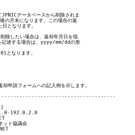
てJPNICデータベースから削除されま

月後の月末になります。この場合の返

た日となります。

から削除したい場合は、返却年月日を指

述する場合は、yyyy/mm/ddの形

/01となります。

の返却申請フォームへの記入例を示します。

--------------------------------------

]

0-192.0.2.0

T

術ネット協議会

ET
