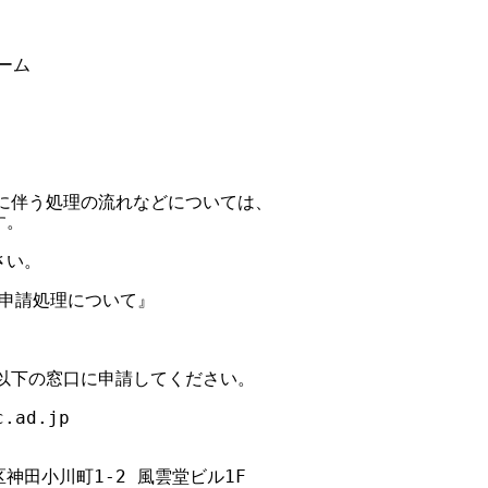
ム

請に伴う処理の流れなどについては、

。

い。

却申請処理について』

、以下の窓口に申請してください。

.ad.jp

田区神田小川町1-2 風雲堂ビル1F
