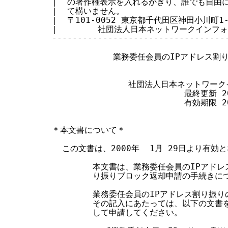
|  の著作権表示を入れるかぎり、誰でも自由に転
す
|  て構いません。                       
|  〒101-0052 東京都千代田区神田小川町1-2 
る
|        社団法人日本ネットワークインフォメ
-----------------------------------
            業務委任会員のIPアドレス
               社団法人日本ネットワ
                          最終更新 2
                          有効期限 2
＊本文書について＊

  この文書は、2000年  1月 29日より有効と
        本文書は、業務委任会員のIPアド
        り振りブロック返却申請の手続きに
        業務委任会員のIPアドレス割り振
        その記入にあたっては、以下の文
        して申請してください。
