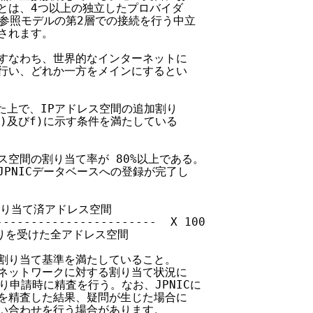
続点とは、4つ以上の独立したプロバイダ

7階層参照モデルの第2層での接続を行う中立

されます。

ム、すなわち、世界的なインターネットに

時に行い、どれか一方をメインにするとい

けた上で、IPアドレス空間の追加割り

e)及びf)に示す条件を満たしている

レス空間の割り当て率が 80%以上である。

、JPNICデータベースへの登録が完了し

   割り当て済アドレス空間

---------------------  X 100

割り振りを受けた全アドレス空間

て、割り当て基準を満たしていること。

フラネットワークに対する割り当て状況に

り振り申請時に精査を行う。なお、JPNICに

状況を精査した結果、疑問が生じた場合に

て問い合わせを行う場合があります。
