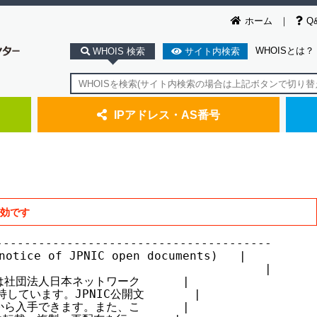
ホーム
Q
WHOISとは？
WHOIS 検索
サイト内検索
IPアドレス・AS番号
無効です
--------------------------------------

ice of JPNIC open documents)   |

                                     |

社団法人日本ネットワーク      |

しています。JPNIC公開文       |

ら入手できます。また、こ      |
