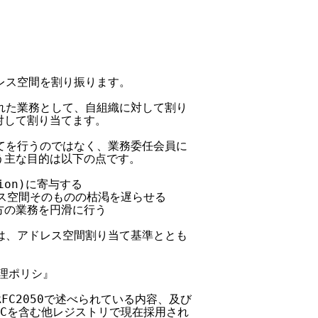
ドレス空間を割り振ります。

任された業務として、自組織に対して割り

対して割り当てます。

り当てを行うのではなく、業務委任会員に

う主な目的は以下の点です。

tion)に寄与する

ドレス空間そのものの枯渇を遅らせる

C双方の業務を円滑に行う

基準は、アドレス空間割り当て基準ととも

理ポリシ』

RFC2050で述べられている内容、及び

NICを含む他レジストリで現在採用され
