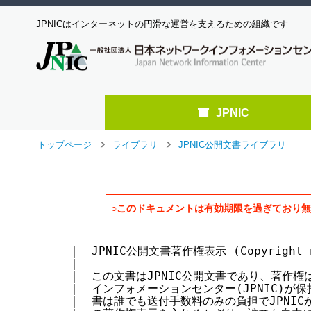
JPNICはインターネットの円滑な運営を支えるための組織です
JPNIC
メ
トップページ
ライブラリ
JPNIC公開文書ライブラリ
>
>
イ
ン
コ
ン
○このドキュメントは有効期限を過ぎており
テ
ン
-----------------------------------
ツ
|  JPNIC公開文書著作権表示 (Copyright not
へ
|                                  
ジ
|  この文書はJPNIC公開文書であり、著作権は
ャ
|  インフォメーションセンター(JPNIC)が保持
ン
|  書は誰でも送付手数料のみの負担でJPNICか
プ