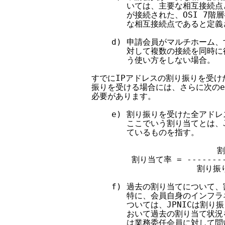
               いては、主要な相互接
               が接続された、OSI 
               な相互接続点であると定義
            d) 申請会員がマルチホー
               対して複数の接続を同
               う使い方をしない場合。

        すでにIPアドレスの割り振りを受
        振りを受ける場合には、さらに次の
        必要があります。

            e) 割り振りを受けた全アド
               ここでいう割り当てとは
               ているものを指す。

                              
                割り当て率 = ---------
                             
            f) 過去の割り当てについ
               特に、会員自身のイン
               ついては、JPNICは割
               おいて過去の割り当て
               は業務委任会員に対し