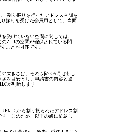
考慮し、割り振りを行ったアドレス空間を

期割り振りを受けた会員用として、当面

振りを受けていない空間に関しては、

この/19の空間が確保されている間

流すことが可能です。

間の大きさは、それ以降3ヵ月は新し

大きさを目安とし、申請書の内容と過

NICが判断します。

、JPNICから割り振られたアドレス割

のです。このため、以下の点に留意し

ス割り当ての業務を、他者に委任すること
