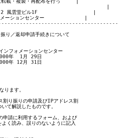
載・複製・再配布を行っ     |

                                |

風雲堂ビル1F                  |

ーションセンター             |

--------------------------------------

割り振り／返却申請手続きについて

ークインフォメーションセンター

000年  1月 29日

000年 12月 31日

なります。

レス割り振りの申請及びIPアドレス割

ついて解説したものです。

りの申請に利用するフォーム、および

書をよく読み、誤りのないように記入
