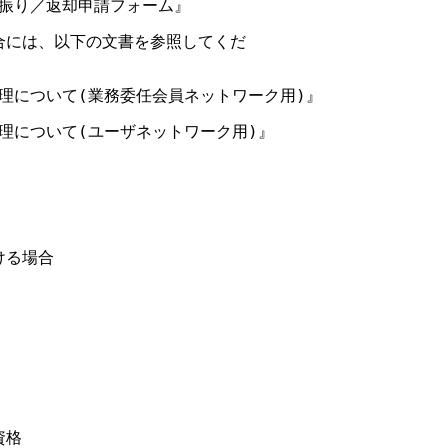
り振り／返却申請フォーム』

場合には、以下の文書を参照してくだ

請処理について(業務委任会員ネットワーク用)』

処理について(ユーザネットワーク用)』

る場合

格
