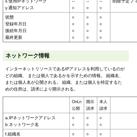
s.使用IPネットワーク
--
--
--
削除予定フ
y.通知アドレス
○
○
○
状態
○
○
○
登録年月日
○
○
○
接続年月日
○
○
○
最終更新
○
○
○
ネットワーク情報
インターネットリソースであるIPアドレスを利用しているのが
どの組織、 または個人であるかを示すための情報。 組織名、
または個人名が公開される。 組織、または個人を特定するた
めの住所は、請求により開示される。
OnLn
開示
本人
公開
請求
請求
a.IPネットワークアドレス
○
○
○
b.ネットワーク名
○
○
○
f.組織名
○
○
○