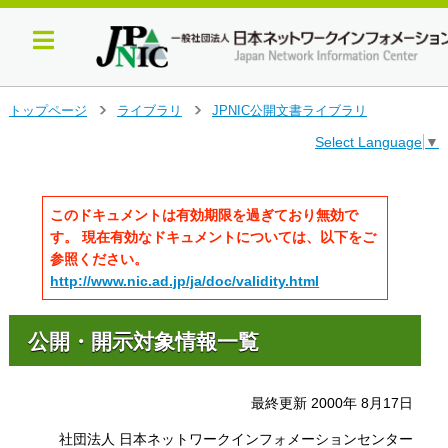
メ
トップページ
ライブラリ
JPNIC公開文書ライブラリ
>
>
イ
Select Language
▼
ン
コ
ン
テ
このドキュメントは有効期限を過ぎており無効で
ン
す。 現在有効なドキュメントについては、以下をご
ツ
参照ください。
へ
http://www.nic.ad.jp/ja/doc/validity.html
ジ
ャ
ン
公開・開示対象情報一覧
プ
す
る
最終更新 2000年 8月17日
社団法人 日本ネットワークインフォメーションセンター