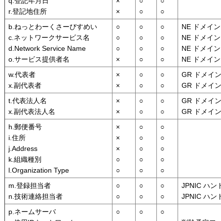
q.登記年月日
×
○
○
r.登記地住所
×
○
○
b.ねっとわーくさーびすめい
○
○
○
NE ドメイン
c.ネットワークサービス名
○
○
○
NE ドメイン
d.Network Service Name
○
○
○
NE ドメイン
o.サービス提供者名
×
○
○
NE ドメイン
w.代表者
×
○
○
GR ドメイ
x.副代表者
×
○
○
GR ドメイ
t.代表法人名
×
○
○
GR ドメイ
x.副代表法人名
×
○
○
GR ドメイ
h.郵便番号
×
○
○
i.住所
×
○
○
j.Address
×
○
○
k.組織種別
○
○
○
l.Organization Type
○
○
○
m.登録担当者
○
○
○
JPNIC ハ
n.技術連絡担当者
○
○
○
JPNIC ハ
p.ネームサーバ
○
○
○