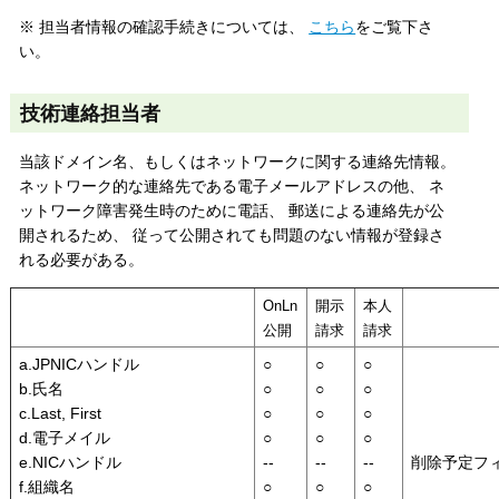
※ 担当者情報の確認手続きについては、
こちら
をご覧下さ
い。
技術連絡担当者
当該ドメイン名、もしくはネットワークに関する連絡先情報。
ネットワーク的な連絡先である電子メールアドレスの他、 ネ
ットワーク障害発生時のために電話、 郵送による連絡先が公
開されるため、 従って公開されても問題のない情報が登録さ
れる必要がある。
OnLn
開示
本人
公開
請求
請求
a.JPNICハンドル
○
○
○
b.氏名
○
○
○
c.Last, First
○
○
○
d.電子メイル
○
○
○
e.NICハンドル
--
--
--
削除予定フ
f.組織名
○
○
○