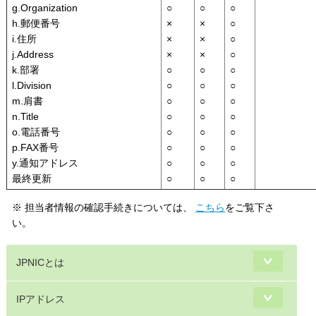
g.Organization
○
○
○
h.郵便番号
×
×
○
i.住所
×
×
○
j.Address
×
×
○
k.部署
○
○
○
l.Division
○
○
○
m.肩書
○
○
○
n.Title
○
○
○
o.電話番号
○
○
○
p.FAX番号
○
○
○
y.通知アドレス
○
○
○
最終更新
○
○
○
※ 担当者情報の確認手続きについては、
こちら
をご覧下さ
い。
JPNICとは
IPアドレス