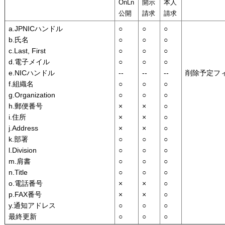
OnLn
開示
本人
公開
請求
請求
a.JPNICハンドル
○
○
○
b.氏名
○
○
○
c.Last, First
○
○
○
d.電子メイル
○
○
○
e.NICハンドル
--
--
--
削除予定フ
f.組織名
○
○
○
g.Organization
○
○
○
h.郵便番号
×
×
○
i.住所
×
×
○
j.Address
×
×
○
k.部署
○
○
○
l.Division
○
○
○
m.肩書
○
○
○
n.Title
○
○
○
o.電話番号
×
×
○
p.FAX番号
×
×
○
y.通知アドレス
○
○
○
最終更新
○
○
○