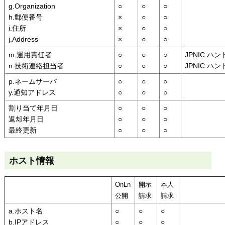
g.Organization
○
○
○
h.郵便番号
×
○
○
i.住所
×
○
○
j.Address
×
○
○
m.運用責任者
○
○
○
JPNIC ハ
n.技術連絡担当者
○
○
○
JPNIC ハ
p.ネームサーバ
○
○
○
y.通知アドレス
○
○
○
割り当て年月日
○
○
○
返却年月日
○
○
○
最終更新
○
○
○
ホスト情報
OnLn
開示
本人
公開
請求
請求
a.ホスト名
○
○
○
b.IPアドレス
○
○
○