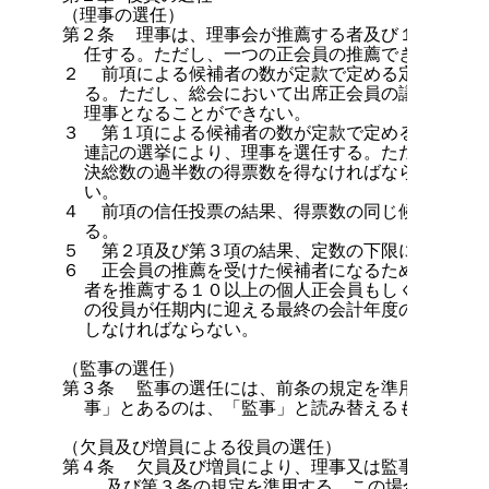
（理事の選任）

第２条  理事は、理事会が推薦する者及び１０以上の
  任する。ただし、一つの正会員の推薦できる候補者
２  前項による候補者の数が定款で定める定数の範囲
  る。ただし、総会において出席正会員の議決総数の
  理事となることができない。

３  第１項による候補者の数が定款で定める定数の上
  連記の選挙により、理事を選任する。ただし、当選
  決総数の過半数の得票数を得なければならない。こ
  い。

４  前項の信任投票の結果、得票数の同じ候補者がい
  る。

５  第２項及び第３項の結果、定数の下限に満たない
６  正会員の推薦を受けた候補者になるためには、所
  者を推薦する１０以上の個人正会員もしくは団体正
  の役員が任期内に迎える最終の会計年度の３月１日
  しなければならない。

（監事の選任）

第３条  監事の選任には、前条の規定を準用する。こ
  事」とあるのは、「監事」と読み替えるものとする。
（欠員及び増員による役員の選任）

第４条  欠員及び増員により、理事又は監事を緊急に
    及び第３条の規定を準用する。この場合におい