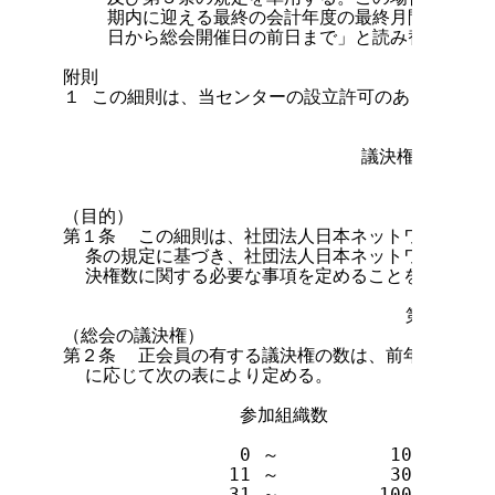
    期内に迎える最終の会計年度の最終月間内」と
    日から総会開催日の前日まで」と読み替えるもの
附則

１ この細則は、当センターの設立許可のあった日から
                           議決権数に関す
                                第１章 総
（目的）

第１条  この細則は、社団法人日本ネットワークイン
  条の規定に基づき、社団法人日本ネットワークイン
  決権数に関する必要な事項を定めることを目的とする
                               第２章 議
（総会の議決権）

第２条  正会員の有する議決権の数は、前年度２月末
  に応じて次の表により定める。

                参加組織数         議決権数
                0 ～          10        
               11 ～          30        
               31 ～         100        