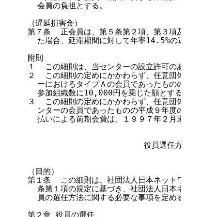
  会員の負担とする。

（遅延損害金）

第７条  正会員は、第５条第２項、第３項及び第４項
  た場合、延滞期間に対して年率14.5%の遅延損害
附則

１  この細則は、当センターの設立許可のあった日か
２  この細則の定めにかかわらず、任意団体日本ネッ
  ーにおけるタイプＡの会員であったものの会費の金
  参加組織数に10,000円を乗じた額とする。

３  この細則の定めにかかわらず、任意団体日本ネッ
  ンターの会員であったものの平成９年度の年額一括
  払いによる前期会費は、１９９７年２月末日の参加
                        役員選任方法に関す
                                  第１章
（目的）

第１条  この細則は、社団法人日本ネットワークイン
  条第１項の規定に基づき、社団法人日本ネットワー
  員の選任方法に関する必要な事項を定めることを目
第２章 役員の選任
