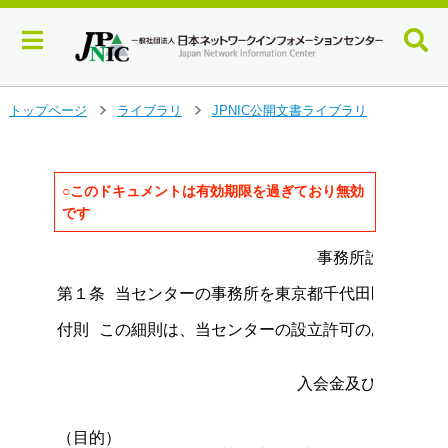
メ
トップページ
ライブラリ
JPNIC公開文書ライブラリ
>
>
イ
ン
コ
ン
○このドキュメントは有効期限を過ぎており無効
テ
です
ン
ツ
                          事務所設置に関す
へ
ジ
第１条 当センターの事務所を東京都千代田区神田駿河
ャ
付則 この細則は、当センターの設立許可のあった日か
ン
プ
す
                        入会金及び会費等
る
                                    第
（目的）
