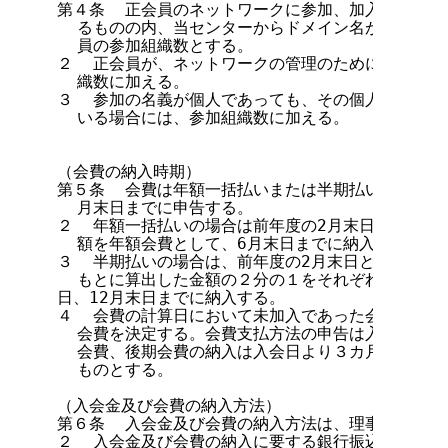
第４条  正会員のネットワークに参加、加入あるいは
  るものの内、当センターからドメイン名が割り当て
  員の参加組織数とする。

２  正会員が、ネットワークの管理のために使用する
  織数に加える。

３  参加の名義が個人であっても、その個人に当セン
  いる場合には、参加組織数に加える。

（会費の納入時期）

第５条  会費は年額一括払いまたは半期払いとし、い
  月末日までに申告する。

２  年額一括払いの場合は前年度の2月末日における
  額を年額会費として、6月末日までに納入する。

３  半期払いの場合は、前年度の2月末日と該当年度の
  もとに算出した金額の２分の１をそれぞれ前期会費
日、12月末日までに納入する。

４  会費の計算日において未加入であった会員は、入
  会費を決定する。会費支払方法の申告は入会申請時
  会費、後期会費の納入は入会日より３カ月以内とす
  ものとする。

（入会金及び会費の納入方法）

第６条  入会金及び会費の納入方法は、理事長が別に
２  入会金及び会費の納入に要する銀行振込み手数料