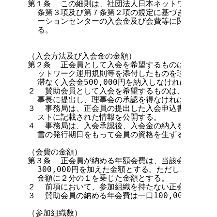
第１条  この細則は、社団法人日本ネットワークイン
  条第３項及び第７条第２項の規定に基づき、社団法
  ーションセンターの入会金及び会費等に関する必要
  る。

                                第２章
（入会方法及び入会金の金額）

第２条  正会員として入会を希望するものは、所定の
  ットワーク運用規則等を添付したものを理事長に提
  滞なく入会金500,000円を納入しなければならない
２  賛助会員として入会を希望するものは、所定の入
  事長に提出し、理事会の承認を得なければならない。
３  事務局は、正会員の提出した入会申込書、ネット
  ストに記載された情報を公開する。

４  事務局は、入会承認後、入会金の納入を確認し、
  書の発行期日をもって会員の資格を生ずるものとする
（会費の金額）

第３条  正会員が納める年額会費は、当該会員の参加組
  300,000円を加えた金額とする。ただし、10月
  金額に２分の１を乗じた金額とする。

２  前項において、参加組織を持たない正会員の参加
３  賛助会員の納める年会費は一口100,000円とし
（参加組織数）
