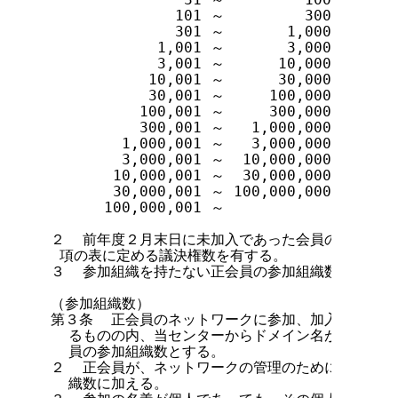
              101 ～         300        
              301 ～       1,000        
            1,001 ～       3,000        
            3,001 ～      10,000        
           10,001 ～      30,000        
           30,001 ～     100,000        
          100,001 ～     300,000        
          300,001 ～   1,000,000        
        1,000,001 ～   3,000,000        
        3,000,001 ～  10,000,000        
       10,000,001 ～  30,000,000        
       30,000,001 ～ 100,000,000        
      100,000,001 ～                    
２  前年度２月末日に未加入であった会員の議決権数
 項の表に定める議決権数を有する。

３  参加組織を持たない正会員の参加組織数は、０と
（参加組織数）

第３条  正会員のネットワークに参加、加入あるいは
  るものの内、当センターからドメイン名が割り当て
  員の参加組織数とする。

２  正会員が、ネットワークの管理のために使用する
  織数に加える。
