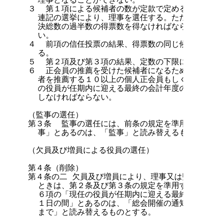
３  第１項による候補者の数が定款で定める定数の上
  連記の選挙により、理事を選任する。ただし、当選
  決総数の過半数の得票数を得なければならない。こ
  い。

４  前項の信任投票の結果、得票数の同じ候補者がい
  る。

５  第２項及び第３項の結果、定数の下限に満たない
６  正会員の推薦を受けた候補者になるためには、所
  者を推薦する１０以上の個人正会員もしくは団体正
  の役員が任期内に迎える最終の会計年度の３月１日
  しなければならない。

（監事の選任）

第３条  監事の選任には、前条の規定を準用する。こ
  事」とあるのは、「監事」と読み替えるものとする。
（欠員及び増員による役員の選任）

第４条（削除）

第４条の二 欠員及び増員により、理事又は監事を緊急
  ときは、第２条及び第３条の規定を準用する。この
  ６項の「現任の役員が任期内に迎える最終の会計年
  １日の間」とあるのは、「総会開催の通知を行った
  まで」と読み替えるものとする。
