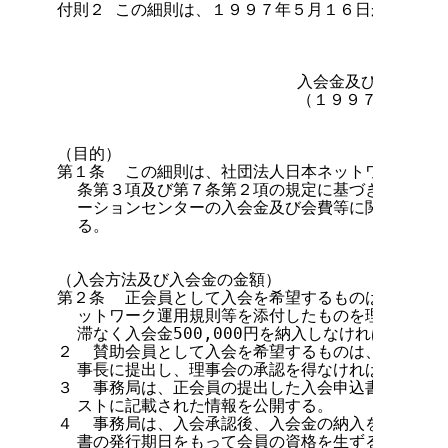
付則２ この細則は、１９９７年５月１６日から施行す
                        入会金及び会費等
                        （１９９７年５月
                                    第
（目的）

第１条  この細則は、社団法人日本ネットワークイン
  条第３項及び第７条第２項の規定に基づき、社団法
  ーションセンターの入会金及び会費等に関する必要
  る。

                                第２章
（入会方法及び入会金の金額）

第２条  正会員として入会を希望するものは、所定の
  ットワーク運用規則等を添付したものを理事長に提
  滞なく入会金500,000円を納入しなければならない
２  賛助会員として入会を希望するものは、所定の入
  事長に提出し、理事会の承認を得なければならない。
３  事務局は、正会員の提出した入会申込書、ネット
  ストに記載された情報を公開する。

４  事務局は、入会承認後、入会金の納入を確認し、
  書の発行期日をもって会員の資格を生ずるものとする