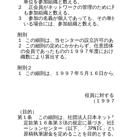
  単位を参加組織と数える。

２  正会員がネットワークの管理のために用いている
  も参加組織と数える。

３  参加の名義が個人であっても、その単位でドメイ
  いる場合には、参加組織と数える。

附則

１ この細則は、当センターの設立許可のあった日から
２ この細則の定めにかかわらず、任意団体日本ネット
 の会員であったものの１９９７年度における議決権数
 織数により算出する。

附則２

１ この細則は、１９９７年５月１６日から施行する。
                      役員に対する費用弁償
                        （１９９７年５月
（目的）

第１条  この細則は、社団法人日本ネットワークイン
  定款第１６条第３項の規定に基づき、社団法人日本
  ーションセンター（以下、「JPNIC」という。）
  原稿執筆謝金を定めることを目的とする。
