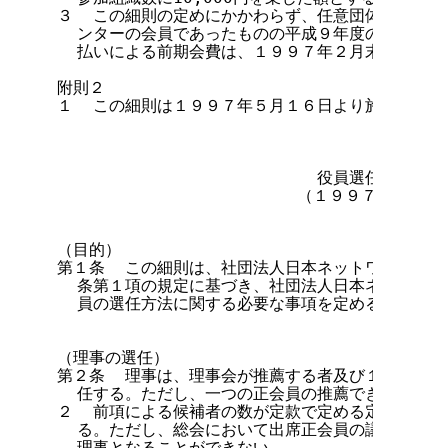
３  この細則の定めにかかわらず、任意団体日本ネッ
  ンターの会員であったものの平成９年度の年額一括
  払いによる前期会費は、１９９７年２月末日の参加
附則２

１  この細則は１９９７年５月１６日より施行する。

                          役員選任方法に
                        （１９９７年５月
                                第１章 総
（目的）

第１条  この細則は、社団法人日本ネットワークイン
  条第１項の規定に基づき、社団法人日本ネットワー
  員の選任方法に関する必要な事項を定めることを目
                                第２章
（理事の選任）

第２条  理事は、理事会が推薦する者及び１０以上の
  任する。ただし、一つの正会員の推薦できる候補者
２  前項による候補者の数が定款で定める定数の範囲
  る。ただし、総会において出席正会員の議決総数の
  理事となることができない。
