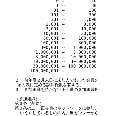
                0 ～          10        
               11 ～          30        
               31 ～         100        
              101 ～         300        
              301 ～       1,000        
            1,001 ～       3,000        
            3,001 ～      10,000        
           10,001 ～      30,000        
           30,001 ～     100,000        
          100,001 ～     300,000        
          300,001 ～   1,000,000        
        1,000,001 ～   3,000,000        
        3,000,001 ～  10,000,000        
       10,000,001 ～  30,000,000        
       30,000,001 ～ 100,000,000        
      100,000,001 ～                    
２  前年度２月末日に未加入であった会員の議決権数
 項の表に定める議決権数を有する。

３  参加組織を持たない正会員の参加組織数は、０と
（参加組織）

第３条（削除）

第３条の二  正会員のネットワークに参加、加入ある
  いう）しているものの内、当センターからドメイン