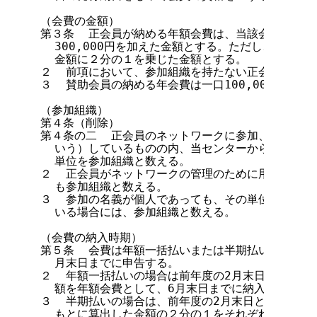
（会費の金額）

第３条  正会員が納める年額会費は、当該会員の参加組
  300,000円を加えた金額とする。ただし、10月
  金額に２分の１を乗じた金額とする。

２  前項において、参加組織を持たない正会員の参加
３  賛助会員の納める年会費は一口100,000円とし
（参加組織）

第４条（削除）

第４条の二  正会員のネットワークに参加、加入ある
  いう）しているものの内、当センターからドメイン
  単位を参加組織と数える。

２  正会員がネットワークの管理のために用いている
  も参加組織と数える。

３  参加の名義が個人であっても、その単位でドメイ
  いる場合には、参加組織と数える。

（会費の納入時期）

第５条  会費は年額一括払いまたは半期払いとし、い
  月末日までに申告する。

２  年額一括払いの場合は前年度の2月末日における
  額を年額会費として、6月末日までに納入する。

３  半期払いの場合は、前年度の2月末日と該当年度の
  もとに算出した金額の２分の１をそれぞれ前期会費