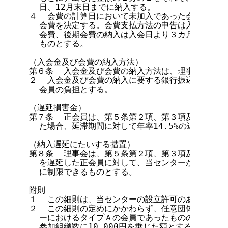
  日、12月末日までに納入する。

４  会費の計算日において未加入であった会員は、入
  会費を決定する。会費支払方法の申告は入会申請時
  会費、後期会費の納入は入会日より３カ月以内とす
  ものとする。

（入会金及び会費の納入方法）

第６条  入会金及び会費の納入方法は、理事長が別に
２  入会金及び会費の納入に要する銀行振込み手数料
  会員の負担とする。

（遅延損害金）

第７条  正会員は、第５条第２項、第３項及び第４項
  た場合、延滞期間に対して年率14.5%の遅延損害
（納入遅延にたいする措置）

第８条  理事会は、第５条第２項、第３項及び第４項
  を遅延した正会員に対して、当センターが行う一部
  に制限できるものとする。

附則

１  この細則は、当センターの設立許可のあった日か
２  この細則の定めにかかわらず、任意団体日本ネッ
  ーにおけるタイプＡの会員であったものの会費の金
  参加組織数に10,000円を乗じた額とする。
