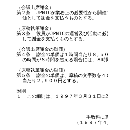
（会議出席謝金）

第２条  JPNICが業務上の必要性から開催する会議
  価として謝金を支払うものとする。

（原稿執筆謝金）

第３条  役員がJPNICの運営及び活動に必要な原稿
  して謝金を支払うものとする。

（会議出席謝金の単価）

第４条  謝金の単価は１時間当たり８,５００円とす
  の時間が８時間を超える場合には、８時間を上限とす
（原稿執筆謝金の単価）

第５条  謝金の単価は、原稿の文字数を４００字詰に
  当たり２,５００円とする。

附則

１  この細則は、１９９７年３月３１日に遡って適用す
                        手数料に関する細則

                    （１９９７年４月１６日制