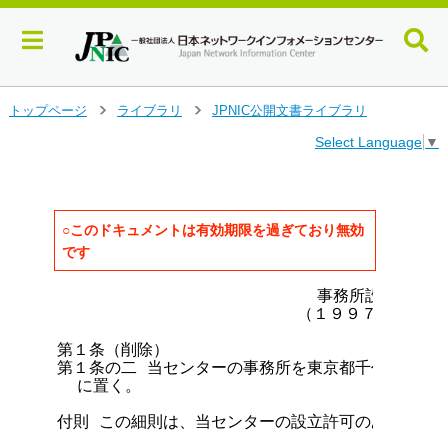
メ
トップページ
ライブラリ
JPNIC公開文書ライブラリ
>
>
イ
Select Language
▼
ン
コ
ン
テ
ン
○このドキュメントは有効期限を過ぎており無効
ツ
です
へ
ジ
                          事務所設置に関す
ャ
                        （１９９７年５月
ン
第１条（削除）

プ
第１条の二 当センターの事務所を東京都千代田区神田
す
  に置く。

る
付則 この細則は、当センターの設立許可のあった日か