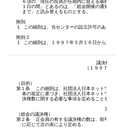
  ６項の「現任の役員が任期内に迎える最終の会計年
  １日の間」とあるのは、「総会開催の通知を行った
  まで」と読み替えるものとする。

附則

１ この細則は、当センターの設立許可のあった日から
附則２

１ この細則は、１９９７年５月１６日から施行する。
議決権数に関
                        （１９９７年５月
                                第１章 総
（目的）

第１条  この細則は、社団法人日本ネットワークイン
  条の規定に基づき、社団法人日本ネットワークイン
  決権数に関する必要な事項を定めることを目的とする
                               第２章 議
（総会の議決権）

第２条  正会員の有する議決権の数は、前年度２月末
  に応じて次の表により定める。
