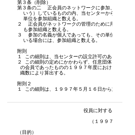
第３条（削除）

第３条の二  正会員のネットワークに参加、加入ある
  いう）しているものの内、当センターからドメイン
  単位を参加組織と数える。

２  正会員がネットワークの管理のために用いている
  も参加組織と数える。

３  参加の名義が個人であっても、その単位でドメイ
  いる場合には、参加組織と数える。

附則

１ この細則は、当センターの設立許可のあった日から
２ この細則の定めにかかわらず、任意団体日本ネット
 の会員であったものの１９９７年度における議決権数
 織数により算出する。

附則２

１ この細則は、１９９７年５月１６日から施行する。
役員に対する費用弁償
                        （１９９７年５月
（目的）
