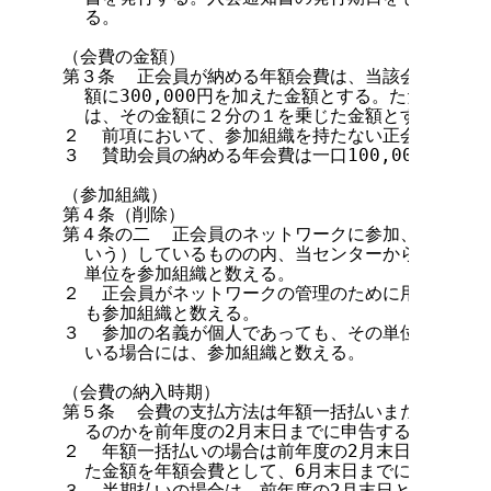
  る。

（会費の金額）

第３条  正会員が納める年額会費は、当該会員の参加組
  額に300,000円を加えた金額とする。ただし、10
  は、その金額に２分の１を乗じた金額とする。

２  前項において、参加組織を持たない正会員の参加
３  賛助会員の納める年会費は一口100,000円とし
（参加組織）

第４条（削除）

第４条の二  正会員のネットワークに参加、加入ある
  いう）しているものの内、当センターからドメイン
  単位を参加組織と数える。

２  正会員がネットワークの管理のために用いている
  も参加組織と数える。

３  参加の名義が個人であっても、その単位でドメイ
  いる場合には、参加組織と数える。

（会費の納入時期）

第５条  会費の支払方法は年額一括払いまたは半期払
  るのかを前年度の2月末日までに申告する。

２  年額一括払いの場合は前年度の2月末日における
  た金額を年額会費として、6月末日までに納入する。
３  半期払いの場合は、前年度の2月末日と該当年度の