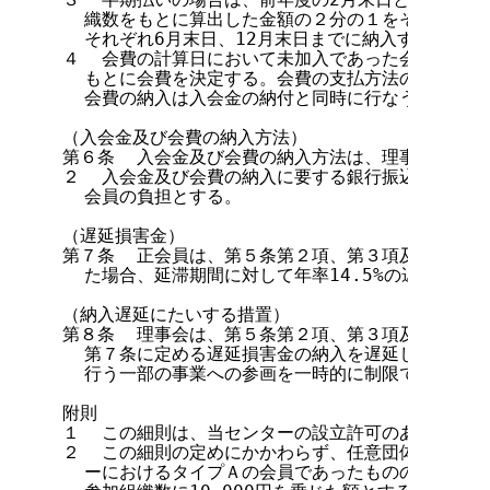
  織数をもとに算出した金額の２分の１をそれぞれ前
  それぞれ6月末日、12月末日までに納入する。

４  会費の計算日において未加入であった会員は、入
  もとに会費を決定する。会費の支払方法の申告は入
  会費の納入は入会金の納付と同時に行なう。

（入会金及び会費の納入方法）

第６条  入会金及び会費の納入方法は、理事長が別に
２  入会金及び会費の納入に要する銀行振込み手数料
  会員の負担とする。

（遅延損害金）

第７条  正会員は、第５条第２項、第３項及び第４項
  た場合、延滞期間に対して年率14.5%の遅延損害
（納入遅延にたいする措置）

第８条  理事会は、第５条第２項、第３項及び第４項
  第７条に定める遅延損害金の納入を遅延した正会員
  行う一部の事業への参画を一時的に制限できるもの
附則

１  この細則は、当センターの設立許可のあった日か
２  この細則の定めにかかわらず、任意団体日本ネッ
  ーにおけるタイプＡの会員であったものの会費の金