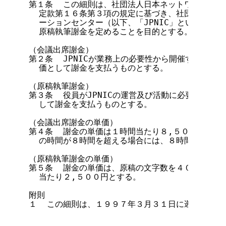
第１条  この細則は、社団法人日本ネットワークイン
  定款第１６条第３項の規定に基づき、社団法人日本
  ーションセンター（以下、「JPNIC」という。）
  原稿執筆謝金を定めることを目的とする。

（会議出席謝金）

第２条  JPNICが業務上の必要性から開催する会議
  価として謝金を支払うものとする。

（原稿執筆謝金）

第３条  役員がJPNICの運営及び活動に必要な原稿
  して謝金を支払うものとする。

（会議出席謝金の単価）

第４条  謝金の単価は１時間当たり８,５００円とす
  の時間が８時間を超える場合には、８時間を上限とす
（原稿執筆謝金の単価）

第５条  謝金の単価は、原稿の文字数を４００字詰に
  当たり２,５００円とする。

附則

１  この細則は、１９９７年３月３１日に遡って適用す