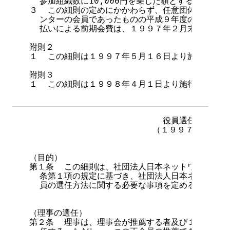
  参加組織数に10,000円を乗じた額とする。

３  この細則の定めにかかわらず、任意団体日本ネッ
  ンターの会員であったものの平成９年度の年額一括
  払いによる前期会費は、１９９７年２月末日の参加
附則２

１  この細則は１９９７年５月１６日より施行する。

附則３

１  この細則は１９９８年４月１日より施行する。

 役員選任方法に関
                        （１９９７年５月
                                第１章 総
（目的）

第１条  この細則は、社団法人日本ネットワークイン
  条第１項の規定に基づき、社団法人日本ネットワー
  員の選任方法に関する必要な事項を定めることを目
                                第２章
（理事の選任）

第２条  理事は、理事会が推薦する者及び１０以上の