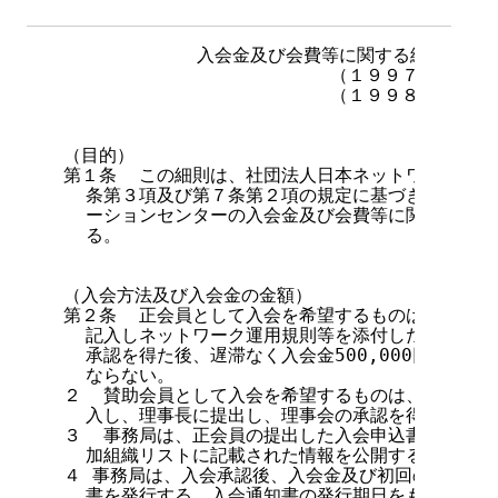
入会金及び会費等に関する細則
                        （１９９７年５月
                        （１９９８年１月
                                    第
（目的）

第１条  この細則は、社団法人日本ネットワークイン
  条第３項及び第７条第２項の規定に基づき、社団法
  ーションセンターの入会金及び会費等に関する必要
  る。

                                第２章
（入会方法及び入会金の金額）

第２条  正会員として入会を希望するものは、所定の
  記入しネットワーク運用規則等を添付したものを理
  承認を得た後、遅滞なく入会金500,000円及び初
  ならない。

２  賛助会員として入会を希望するものは、所定の入
  入し、理事長に提出し、理事会の承認を得なければ
３  事務局は、正会員の提出した入会申込書、ネット
  加組織リストに記載された情報を公開する。

４ 事務局は、入会承認後、入会金及び初回の会費の納
  書を発行する。入会通知書の発行期日をもって会員