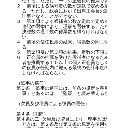
  任する。ただし、一つの正会員の推薦できる候補者
２  前項による候補者の数が定款で定める定数の範囲
  る。ただし、総会において出席正会員の議決総数の
  理事となることができない。

３  第１項による候補者の数が定款で定める定数の上
  連記の選挙により、理事を選任する。ただし、当選
  決総数の過半数の得票数を得なければならない。こ
  い。

４  前項の信任投票の結果、得票数の同じ候補者がい
  る。

５  第２項及び第３項の結果、定数の下限に満たない
６  正会員の推薦を受けた候補者になるためには、所
  者を推薦する１０以上の個人正会員もしくは団体正
  の役員が任期内に迎える最終の会計年度の３月１日
  しなければならない。

（監事の選任）

第３条  監事の選任には、前条の規定を準用する。こ
  事」とあるのは、「監事」と読み替えるものとする。
（欠員及び増員による役員の選任）

第４条（削除）

第４条の二 欠員及び増員により、理事又は監事を緊急
  ときは、第２条及び第３条の規定を準用する。この