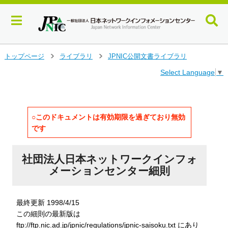
メ
トップページ
ライブラリ
JPNIC公開文書ライブラリ
>
>
イ
Select Language
▼
ン
コ
ン
テ
ン
○このドキュメントは有効期限を過ぎており無効
ツ
です
へ
ジ
ャ
社団法人日本ネットワークインフォ
ン
メーションセンター細則
プ
す
る
最終更新 1998/4/15
この細則の最新版は
ftp://ftp.nic.ad.jp/jpnic/regulations/jpnic-saisoku.txt にあり