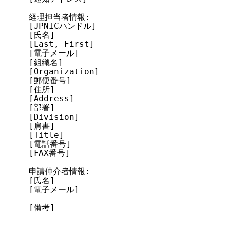
経理担当者情報:

[JPNICハンドル]

[氏名]

[Last, First]

[電子メール]

[組織名]

[Organization]

[郵便番号]

[住所]

[Address]

[部署]

[Division]

[肩書]

[Title]

[電話番号]

[FAX番号]

申請仲介者情報:

[氏名]

[電子メール]

[備考]

---------------------------------------