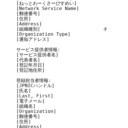
[ねっとわーくさーびすめい]

[Network Service Name]

[郵便番号]

[住所]

[Address]

[組織種別]                      ネットワ
[Organization Type]             Network
[通知アドレス]

サービス提供者情報:

[サービス提供者名]

[代表者名]

[登記年月日]

[登記地住所]

登録担当者情報:

[JPNICハンドル]

[氏名]

[Last, First]

[電子メール]

[組織名]

[Organization]

[郵便番号]

[住所]

[Address]
