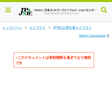
メ
トップページ
ライブラリ
JPNIC公開文書ライブラリ
>
>
イ
Select Language
▼
ン
コ
ン
テ
ン
○このドキュメントは有効期限を過ぎており無効
ツ
です
へ
ジ
                                   
ャ
                                   
ン
                                     
                                     
プ
                                     
す
                                     
る
                                     
                                  