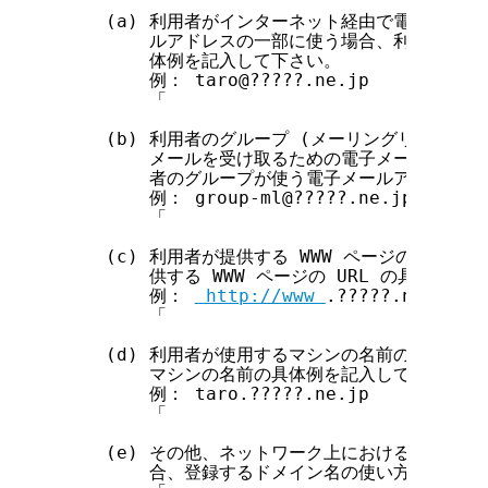
    (a) 利用者がインターネット経由で電子メール
        ルアドレスの一部に使う場合、利用者が使
        体例を記入して下さい。

        例： taro@?????.ne.jp

        「                             
    (b) 利用者のグループ (メーリングリスト) 
        メールを受け取るための電子メールアドレ
        者のグループが使う電子メールアドレスの
        例： group-ml@?????.ne.jp

        「                             
    (c) 利用者が提供する WWW ページの URL
        供する WWW ページの URL の具体例を
        例： 
 http://www 
.?????.ne.jp/~t
        「                             
    (d) 利用者が使用するマシンの名前の一部に使
        マシンの名前の具体例を記入して下さい。

        例： taro.?????.ne.jp

        「                             
    (e) その他、ネットワーク上における利用者の
        合、登録するドメイン名の使い方を具体的