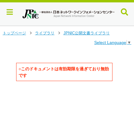
メ
トップページ
ライブラリ
JPNIC公開文書ライブラリ
>
>
イ
Select Language
▼
ン
コ
ン
テ
ン
○このドキュメントは有効期限を過ぎており無効
ツ
です
へ
ジ
                                   
ャ
                                   
ン
                                     
                                     
プ
                                     
す
る
                                  
                                     