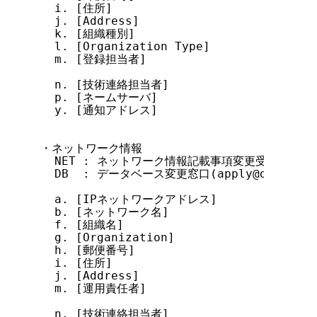
  i. [住所]                            D
  j. [Address]                         D
  k. [組織種別]                        DO
  l. [Organization Type]               D
  m. [登録担当者]                      DOM
  n. [技術連絡担当者]                  DB

  p. [ネームサーバ]                    DB

  y. [通知アドレス]                    DB

・ネットワーク情報

  NET : ネットワーク情報記載事項変更受付窓口(apply
  DB  : データベース変更窓口(apply@db.nic.ad
  a. [IPネットワークアドレス]          NET

  b. [ネットワーク名]                  NET
  f. [組織名]                          NE
  g. [Organization]                    N
  h. [郵便番号]                        NE
  i. [住所]                            N
  j. [Address]                         N
  m. [運用責任者]                      NET
  n. [技術連絡担当者]                  DB
