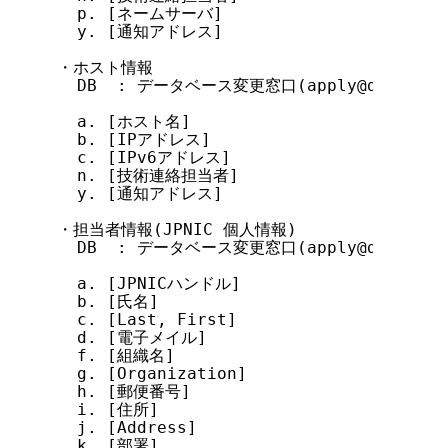
  p. [ネームサーバ]                    DB

  y. [通知アドレス]                    DB

・ホスト情報

  DB  : データベース変更窓口(apply@db.nic.ad
  a. [ホスト名]                        DB
  b. [IPアドレス]                      DB
  c. [IPv6アドレス]                    DB
  n. [技術連絡担当者]                  DB

  y. [通知アドレス]                    DB

・担当者情報(JPNIC 個人情報)

  DB  : データベース変更窓口(apply@db.nic.ad
  a. [JPNICハンドル]                   DB
  b. [氏名]                            D
  c. [Last, First]                     D
  d. [電子メイル]                      DB

  f. [組織名]                          DB
  g. [Organization]                    D
  h. [郵便番号]                        DB
  i. [住所]                            D
  j. [Address]                         D
  k. [部署]                            D