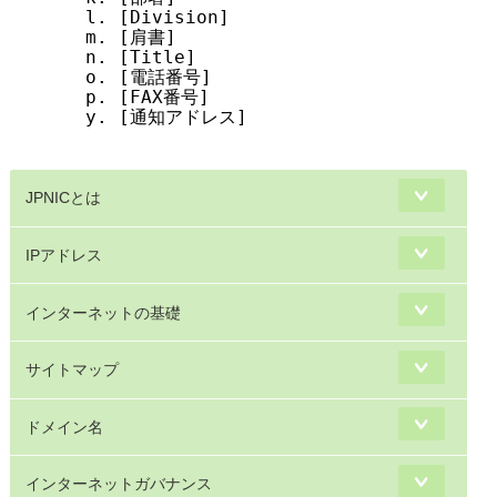
  l. [Division]                        D
  m. [肩書]                            D
  n. [Title]                           D
  o. [電話番号]                        DB
  p. [FAX番号]                         D
  y. [通知アドレス]                    DB

JPNICとは
IPアドレス
インターネットの基礎
サイトマップ
ドメイン名
インターネットガバナンス