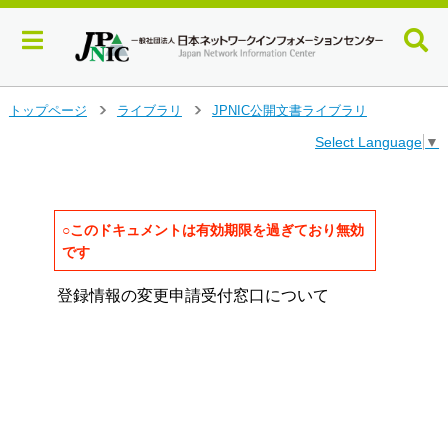
メ
トップページ
ライブラリ
JPNIC公開文書ライブラリ
>
>
イ
Select Language
▼
ン
コ
ン
テ
ン
○このドキュメントは有効期限を過ぎており無効
ツ
です
へ
ジ
登録情報の変更申請受付窓口について

ャ
ン
                                     
プ
す
                                   
る
                                   