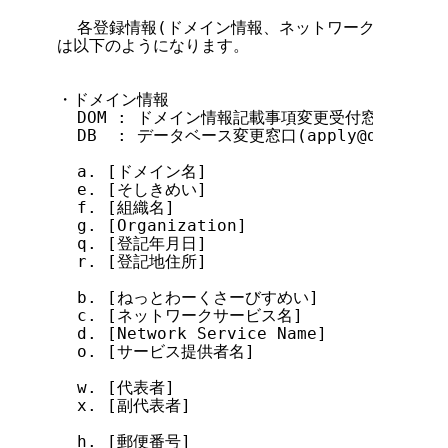
  各登録情報(ドメイン情報、ネットワーク情報など)
は以下のようになります。

・ドメイン情報

  DOM : ドメイン情報記載事項変更受付窓口(apply@do
  DB  : データベース変更窓口(apply@db.nic.ad
  a. [ドメイン名]                      DOM
  e. [そしきめい]                      DOM
  f. [組織名]                          DO
  g. [Organization]                    D
  q. [登記年月日]                      DOM
  r. [登記地住所]                      DOM
  b. [ねっとわーくさーびすめい]        DOM  
  c. [ネットワークサービス名]          DOM 
  d. [Network Service Name]          
  o. [サービス提供者名]                DOM
  w. [代表者]                          
  x. [副代表者]                        D
  h. [郵便番号]                        DO