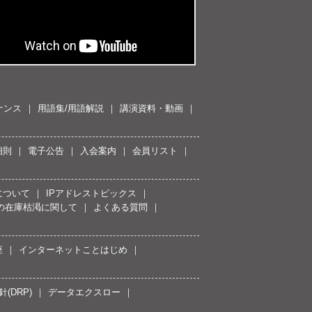
ナンス
用語集/用語解説
講演資料・動画
細則
電子公告
入会案内
会員リスト
について
IPアドレストピックス
スの在庫枯渇に関して
よくある質問
座
インターネットことはじめ
(DRP)
データエクスロー