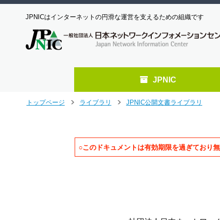
JPNICはインターネットの円滑な運営を支えるための組織です
JPNIC
メ
トップページ
ライブラリ
JPNIC公開文書ライブラリ
>
>
イ
ン
コ
ン
○このドキュメントは有効期限を過ぎており
テ
ン
                                  
ツ
                                 
へ
                                 
ジ
                                 
ャ
ン
プ