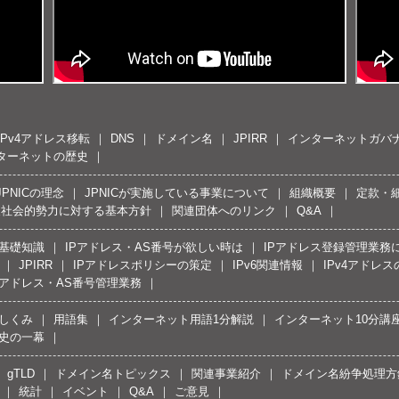
IPv4アドレス移転
DNS
ドメイン名
JPIRR
インターネットガバ
ターネットの歴史
JPNICの理念
JPNICが実施している事業について
組織概要
定款・
反社会的勢力に対する基本方針
関連団体へのリンク
Q&A
の基礎知識
IPアドレス・AS番号が欲しい時は
IPアドレス登録管理業務
JPIRR
IPアドレスポリシーの策定
IPv6関連情報
IPv4アドレ
Pアドレス・AS番号管理業務
しくみ
用語集
インターネット用語1分解説
インターネット10分講
史の一幕
gTLD
ドメイン名トピックス
関連事業紹介
ドメイン名紛争処理方針
統計
イベント
Q&A
ご意見