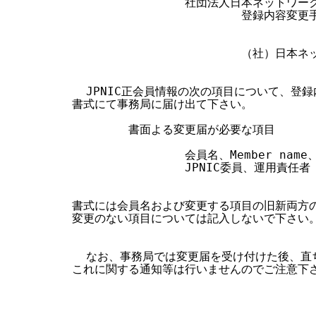
                社団法人日本ネット
す
                        登録内容変
る
                        （社）
  JPNIC正会員情報の次の項目について、登
書式にて事務局に届け出て下さい。

        書面よる変更届が必要な項目

                会員名、Member n
                JPNIC委員、運用責任者

書式には会員名および変更する項目の旧新両方の
変更のない項目については記入しないで下さい。
  なお、事務局では変更届を受け付けた後、直
これに関する通知等は行いませんのでご注意下さ