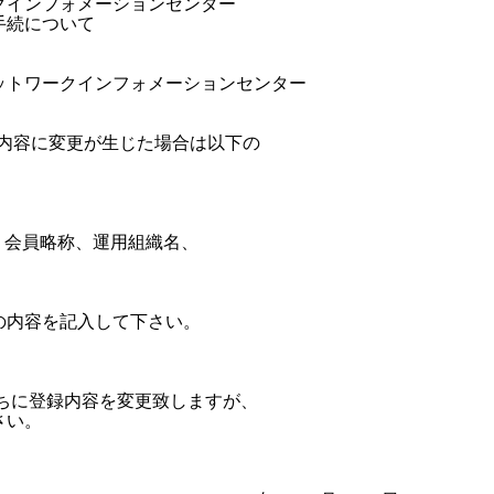
ワークインフォメーションセンター

更手続について

日本ネットワークインフォメーションセンター

録内容に変更が生じた場合は以下の

ame、会員略称、運用組織名、

内容を記入して下さい。



ちに登録内容を変更致しますが、

い。
