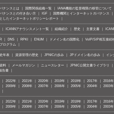
バナンスとは
国際関係組織一覧
IANA機能の監督権限の移管について
バナンスとの付き合い方
IGF
国際機関とインターネットガバナンス
としたインターネットポリシーレポート
ICANNアナウンスメント一覧
組織紹介
歴史
主要文書
ICA
R
DNS
RPKI
ENUM
ドメイン名の国際化
VoIP/SIP相互
プログラム
史年表
資源管理の歴史
JPNICの歩み
JPドメイン名の歩み
イン
資料
メールマガジン
ニュースレター
JPNIC公開文書ライブラリ
報告書
2022年
2021年
2020年
2019年
2018年
2017年
2016年
2009年
2008年
2007年
2006年
2005年
2004年
2003年
2022年
2021年
2020年
2019年
2018年
2017年
2016年
2009年
2008年
2007年
2006年
2005年
2004年
2003年