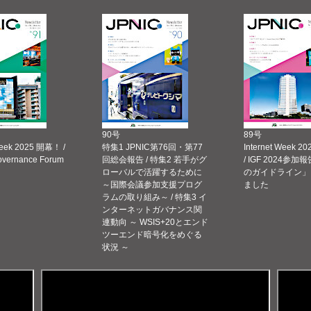
90号
89号
Week 2025 開幕！ /
特集1 JPNIC第76回・第77
Internet Week
Governance Forum
回総会報告 / 特集2 若手がグ
/ IGF 2024参加報
ローバルで活躍するために
のガイドライン」
～国際会議参加支援プログ
ました
ラムの取り組み～ / 特集3 イ
ンターネットガバナンス関
連動向 ～ WSIS+20とエンド
ツーエンド暗号化をめぐる
状況 ～