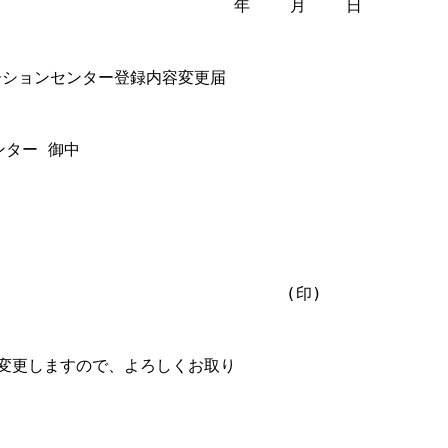
                        年    月    日

ーションセンター登録内容変更届

ター 御中

                            (印)

り変更しますので、よろしくお取り
