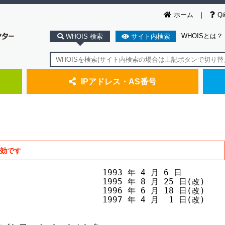
ホーム
Q
WHOISとは？
WHOIS 検索
サイト内検索
IPアドレス・AS番号
無効です
                     1993 年 4 月 6 日

                      1995 年 8 月 25 日(改)

                      1996 年 6 月 18 日(改)

                      1997 年 4 月  1 日(改)
