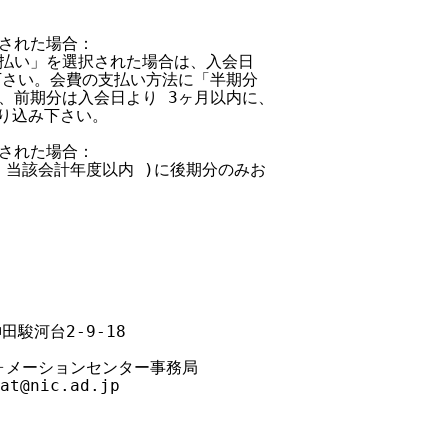
会された場合：

一括払い」を選択された場合は、入会日

み下さい。会費の支払い方法に「半期分

は、前期分は入会日より 3ヶ月以内に、

振り込み下さい。

会された場合：

し、当該会計年度以内 )に後期分のみお

田駿河台2-9-18

フォメーションセンター事務局

at@nic
.ad.jp
