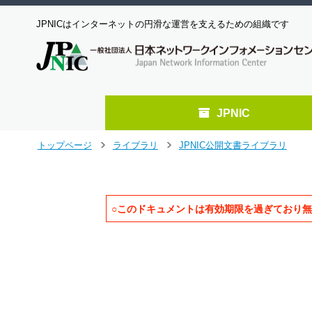
JPNICはインターネットの円滑な運営を支えるための組織です
JPNIC
メ
トップページ
ライブラリ
JPNIC公開文書ライブラリ
>
>
イ
ン
コ
ン
○このドキュメントは有効期限を過ぎており
テ
ン
                                  
ツ
                                 
へ
                                 
ジ
                                 
ャ
                                 
ン
プ