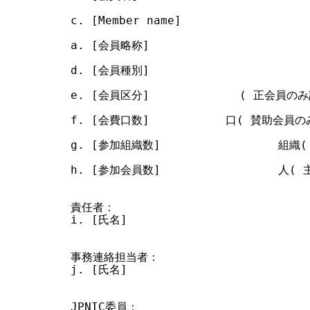
c. [Member name]

a. [会員略称]

d. [会員種別]

e. [会員区分]             ( 正会員のみ
f. [会費口数]           口( 賛助会員の
g. [参加組織数]                 
h. [参加会員数]                 
責任者：

i. [氏名]                         
事務連絡担当者：

j. [氏名]                         
JPNIC委員：
