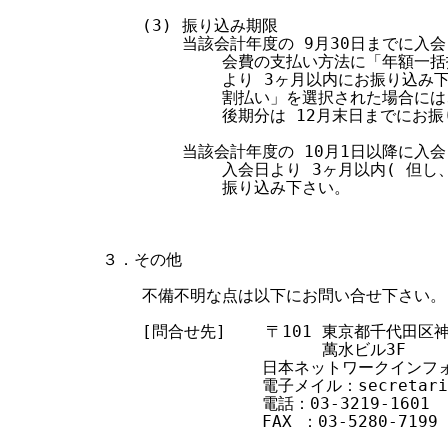
    (3) 振り込み期限

        当該会計年度の 9月30日までに入
            会費の支払い方法に「年額
            より 3ヶ月以内にお振り込
            割払い」を選択された場合に
            後期分は 12月末日までにお
        当該会計年度の 10月1日以降に入
            入会日より 3ヶ月以内( 但
            振り込み下さい。

３．その他

    不備不明な点は以下にお問い合せ下さい。

    [問合せ先]    〒101 東京都千代田区神
                      萬水ビル3F

                日本ネットワークイン
                電子メイル：secretari
                電話：03-3219-1601

                FAX ：03-5280-7199
