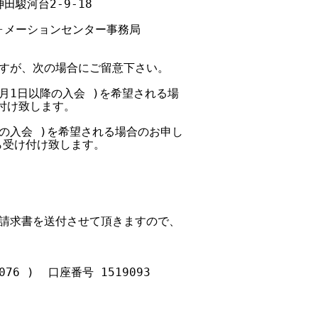
田駿河台2-9-18

フォメーションセンター事務局

すが、次の場合にご留意下さい。

0月1日以降の入会 )を希望される場

付け致します。

降の入会 )を希望される場合のお申し

ら受け付け致します。

請求書を送付させて頂きますので、

6 )  口座番号 1519093
