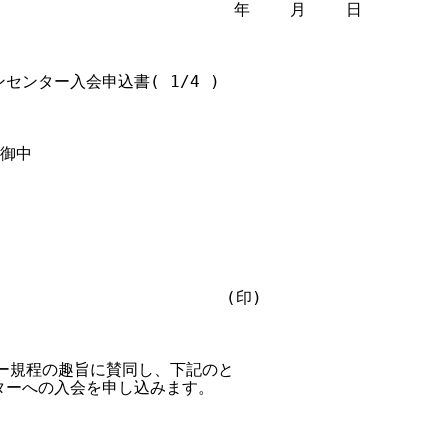
                        年    月    日

センター入会申込書( 1/4 )

御中

                      (印)

ー規程の趣旨に賛同し、下記のと

ーへの入会を申し込みます。
