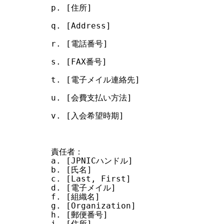
p. [住所]

q. [Address]

r. [電話番号]

s. [FAX番号]

t. [電子メイル連絡先]

u. [会費支払い方法]

v. [入会希望時期]

責任者：

a. [JPNICハンドル]

b. [氏名]

c. [Last, First]

d. [電子メイル]

f. [組織名]

g. [Organization]

h. [郵便番号]

i. [住所]
