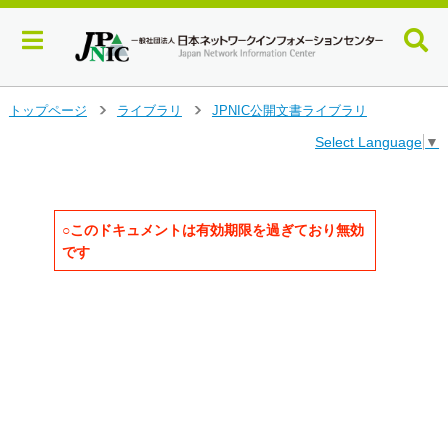
メ
トップページ
ライブラリ
JPNIC公開文書ライブラリ
>
>
イ
Select Language
▼
ン
コ
ン
テ
ン
○このドキュメントは有効期限を過ぎており無効
ツ
です
へ
ジ
                                      
ャ
                                      
ン
                                      
                                      
プ
                                      
す
                                      
る
                                      