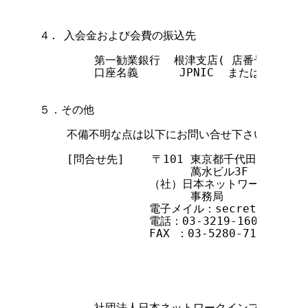
４. 入会金および会費の振込先

        第一勧業銀行  根津支店( 店番号：076 )  
        口座名義      JPNIC  または  ジェ
５．その他

    不備不明な点は以下にお問い合せ下さい。

    [問合せ先]    〒101 東京都千代田区神田駿河台
                      萬水ビル3F

                （社）日本ネットワークイン
                      事務局

                電子メイル：secretariat@n
                電話：03-3219-1601

                FAX ：03-5280-7199

                                      
        社団法人日本ネットワークインフォメーシ