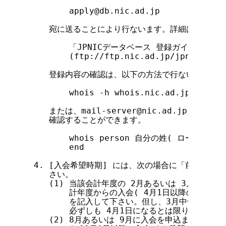
        apply@db.nic.ad.jp

    宛に送ることにより行ないます。詳細は次のドキ
        「JPNICデータベース 登録ガイド (一般
        (ftp://ftp.nic.ad.jp/jpnic/dbas
    登録内容の確認は、以下の方法で行ないます。

        whois -h whois.nic.ad.jp 'pe
    または、mail-server@nic.ad.jp 
    確認することができます。

        whois person 自分の姓( ローマ字で )
        end

 4. [入会希望時期] には、次の場合に「前期」あ
    さい。

    (1) 当該会計年度の 2月あるいは 3月に入会
        計年度からの入会( 4月1日以降の入会 
        を記入して下さい。但し、3月中旬以降に
        必ずしも 4月1日になるとは限りません。

    (2) 8月あるいは 9月に入会を申込まれる場合