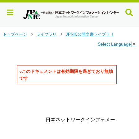
メ
トップページ
ライブラリ
JPNIC公開文書ライブラリ
>
>
イ
Select Language
▼
ン
コ
ン
テ
ン
○このドキュメントは有効期限を過ぎており無効
ツ
です
へ
ジ
ャ
                                      
ン
                                      
プ
す
         日本ネットワークインフォメーションセ
る
                                社団法人
