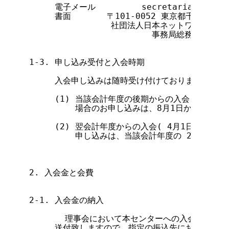
     電子メール         secretariat@nic
.a
     書面       〒101-0052 東京都千代田区
                社団法人日本ネットワークイ
                        事務局総務部

1-3. 申し込み受付と入会時期

     入会申し込みは随時受け付けておりますが、次
     (1) 当該会計年度の後期からの入会( 10月1
         場合のお申し込みは、8月1日から受け付
     (2) 翌会計年度からの入会( 4月1日以降の
         申し込みは、当該会計年度の 2月1日か
2. 入会金と会費

2-1. 入会金の納入

       理事会において本センターへの入会が認め
     送付致しますので、指定の振込先にお振り込み