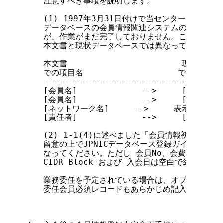
   注意すべき事項を説明します。

   (1) 1997年3月31日付けで当センターは社団法
   データベースの会員情報関連システムの改定作業
   が、作業がまだ完了しておりません。このため、
   本文書と現状データベースでは異なっています。

   本文書                       現状のデ
   での項目名                   での表示項目
   ------------------------------------
   [会員名]             -->     [会員名]

   [会員名]             -->     [運用組織名
   [ネットワーク名]     -->     表示され
   [責任者]             -->     [運用責任者
   (2) 1-1(4)に述べました「会員情報初期登録情
   留意の上でJPNICデータベース登録ガイド(JPNI
   なってください。ただし 会員No、会費口数、議
   CIDR Block および 入会日は空白で結構です。

   業務委任を予定されている場合は、オプションとな
   委任会員必須レコードもあらかじめ記入してくださ