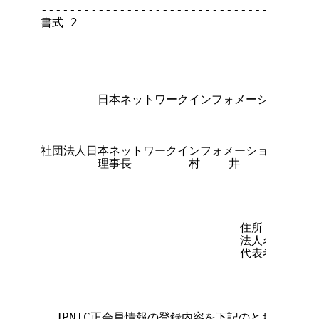
---------------------------------------
書式-2

                                      
        日本ネットワークインフォメーションセン
社団法人日本ネットワークインフォメーションセンター
        理事長        村    井      純    
                            住所

                            法人名

                            代表者役職

                                  氏名  
  JPNIC正会員情報の登録内容を下記のとおり変更