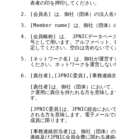
    表者の印を押印してください。

 2. [会員名] は、御社（団体）の法人名を記入して
 3. [Member name] は、御社（団体）の法人
 4. [会員略称] は、 JPNICデータベース上で会
    号として用います。アルファベット、数字、-（
    定してください。空白は含めないでください。

 5. [ネットワーク名] は、御社が運営するネットワ
    ください。ネットワークを運営しない場合は「な
 6. [責任者],[JPNIC委員],[事務連絡担当者]

    [責任者]は、御社（団体）において、 JPNIC
    ク運用に責任を持たれる方を意味します。御社（
    す。

    [JPNIC委員]は、JPNIC総会において御社（
    される方を意味します。電子メールでの連絡が可
    成員に限ります。

    [事務連絡担当者]は、御社（団体）のネットワ
    連絡及びJPNIC会員会費に関わる連絡の担当者