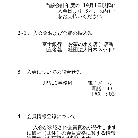
         当該会計年度の 10月1日以降に入会され
             入会日より 3ヶ月以内( 但し、
             をお支払いください。

2-3. 入会金および会費の振込先

        富士銀行  お茶の水支店( 店番号：205 )  
        口座名義  社団法人日本ネットワークイ
3. 入会についての問合せ先

        JPNIC事務局     電子メール：secreta
                        電話：03-5297-231
                        FAX ：03-5297-23
4. 会員情報登録について

     入会が承認され会員資格が発生しますと、JPN
   に御社（団体）の会員資格に関する情報を登録い