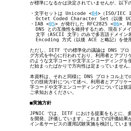
が標準になるかは決定されていませんが、以下の
・文字セットは Unicode <
04
>（ISO/IEC 1
  Octet Coded Character Set（以後
・IAB <
05
> が発行した RFC2825 <
06
>、R
  DNS との互換性を維持するため、現在ドメ
  文字（ASCII 文字）のみで多言語ドメイン名を表
  Encoding 方式（以後 ACE と略記）を使
ただし、IETF での標準化の議論は DNS プ
グ方式を中心に行われており、利用者とアプリケ
のような文字コードや文字エンコーディングを使
だ始まったばかりで方向性は定まっていません。
本資料は、それと同様に DNS プロトコル上で
ての技術方針について述べ、利用者とアプリケー
字コードや文字エンコーディングについては規定
ご承知おきください。

■実施方針
JPNIC では、IETF における提案をもとに
を開発、評価しています。これまでの評価結果か
イン名サービスの運用試験実施を検討しています