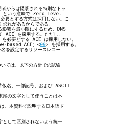
者からは隠蔽される特別なトッ

う意味で Zero Level

）を必要とする方式は採用しない。こ

く恐れがあるからである。

影響を最小限にするため、DNS

 ACE を採用する。ただし、

 を必要とする ACE は採用しない。

-based ACE）<
09
> を採用する。

ン名を設定するリソースレコー

ついては、以下の方針での試験

片仮名、一部記号、および ASCII

末尾の文字として使うことは不

合は、本資料で説明する日本語ド

字として区別されないよう統一
