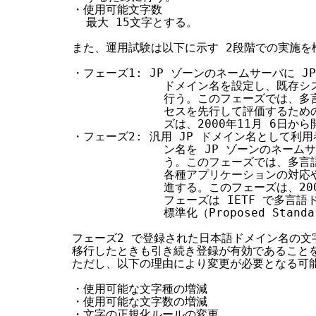
・使用可能文字数

  最大 15文字とする。

また、運用試験は以下に示す 2段階での実施を
・フェーズ1: JP ゾーンのネームサーバに JP
             ドメイン名を設定し、既存
             行う。このフェーズでは、
             セスを先行して評価するた
             ズは、2000年11月 6日から
・フェーズ2: 汎用 JP ドメイン名として利
             ン名を JP ゾーンのネー
             う。このフェーズでは、多
             各種アプリケーションの対
             進する。このフェーズは、2
             フェーズは IETF で多
             標準化（Proposed Sta
フェーズ2 で登録された日本語ドメイン名の文
移行したときも引き続き登録が有効であることを
ただし、以下の理由により変更が必要となる可能
・使用可能な文字種の増減

・使用可能な文字数の増減

・文字の正規化ルールの変更
