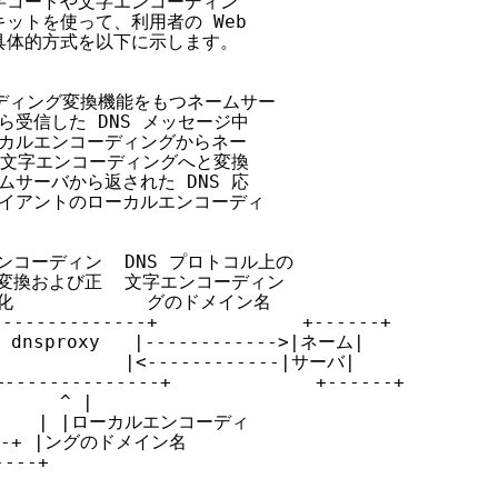
コードや文字エンコーディン

トを使って、利用者の Web

体的方式を以下に示します。

ーディング変換機能をもつネームサー

受信した DNS メッセージ中

カルエンコーディングからネー

の文字エンコーディングへと変換

サーバから返された DNS 応

イアントのローカルエンコーディ

 エンコーディン  DNS プロトコル上の

  グ変換および正  文字エンコーディン

規化            グのドメイン名

------------+             +------+

dnsproxy   |------------>|ネーム|

          |<------------|サーバ|

--------------+             +------+

     ^ |

      | |ローカルエンコーディ

--+ |ングのドメイン名

--+
