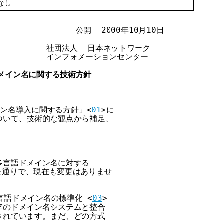
なし
                 公開  2000年10月10日

             社団法人  日本ネットワーク

             インフォメーションセンター

ドメイン名に関する技術方針
イン名導入に関する方針」<
01
>に

いて、技術的な観点から補足、

言語ドメイン名に対する

た通りで、現在も変更はありませ

言語ドメイン名の標準化 <
03
>

のドメイン名システムと整合

れています。まだ、どの方式
