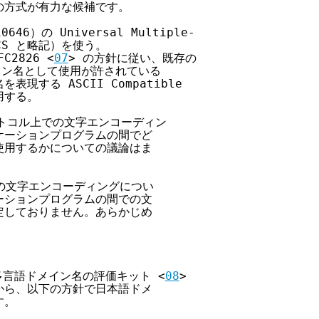
方式が有力な候補です。

0646）の Universal Multiple-

 UCS と略記）を使う。

FC2826 <
07
> の方針に従い、既存の

イン名として使用が許されている

現する ASCII Compatible

用する。

ロトコル上での文字エンコーディン

ーションプログラムの間でど

用するかについての議論はま



の文字エンコーディングについ

ションプログラムの間での文

しておりません。あらかじめ

、多言語ドメイン名の評価キット <
08
>

ら、以下の方針で日本語ドメ

。
