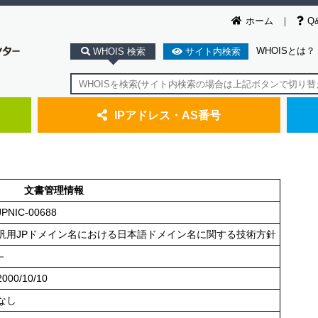
ホーム
Q
WHOISとは？
WHOIS 検索
サイト内検索
IPアドレス・AS番号
文書管理情報
JPNIC-00688
汎用JPドメイン名における日本語ドメイン名に関する技術方針
－
2000/10/10
なし