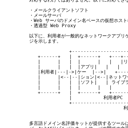
・メールクライアントソフト

・メールサーバ

・Web サーバのドメイン名ベースの仮想ホスト
・透過型 Web Proxy

以下に、利用者が一般的なネットワークアプリケ
ジを示します。

              +--------------------
   +------+   |  +------+   +---+--
   |      |   |  |      |   |   
   |      |   |  |アプリ|   |   |   
   |利用者|---|->|ケー  |-->|   +-----
   |      |<--|--|ション|<--|ネットワーク
   |      |   |  |ソフト|   | ライブ
   |      |   |  |      |   |     
   +------+   |  +------+   +-----
              |           利用者PC   
              +--------------------
                              
                                
多言語ドメイン名評価キットが提供するツールは