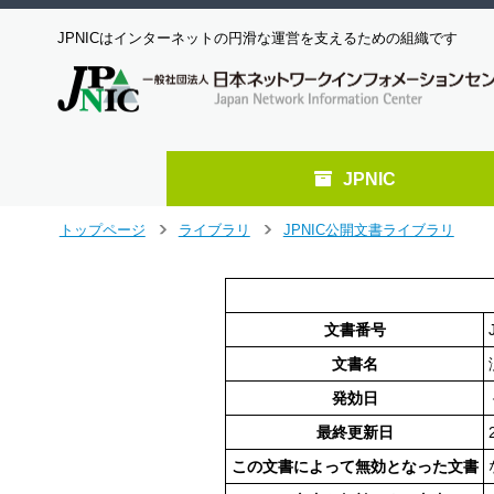
JPNICはインターネットの円滑な運営を支えるための組織です
JPNIC
メ
トップページ
ライブラリ
JPNIC公開文書ライブラリ
>
>
イ
ン
コ
ン
文書番号
テ
ン
文書名
ツ
発効日
へ
ジ
最終更新日
ャ
この文書によって無効となった文書
ン
プ