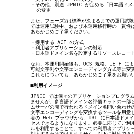
・その他、別途 JPNIC が定める「日本語ド
  の変更

また、フェーズ2は標準が決まるまでの運用試験
ては運用試験中、および本運用移行時の一貫性は
あらかじめご了承ください。

・採用する ACE の方式

・利用者アプリケーションの対応

・日本語ドメイン名を設定するリソースレコード
なお、本運用開始後も、UCS 規格、IETF に
可能文字列や文字エンコーディング方式等に変更
これらについても、あらかじめご了承をお願いい
■利用イメージ
JPNIC では個々のアプリケーションプログラ
ませんが、多言語ドメイン名評価キットの一部と
ムサーバの間で行われるドメイン名問い合わせの
文字エンコーディングを変換するツールを用意し
者の Web ブラウザから、URL に日本語ドメ
セスできるようになります。必要に応じてご利用
ルを利用することで、すべての利用者アプリケー
対応するわけではありません。以下に対応できな