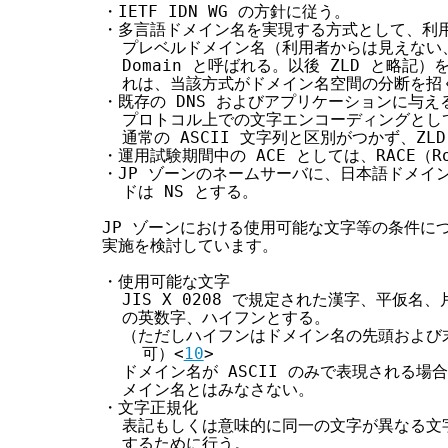
・IETF IDN WG の方針に従う。

・多言語ドメイン名を実現する方式として、利用
  プレベルドメイン名（利用者からは見えない、とい
  Domain と呼ばれる。以後 ZLD と略記
  れは、当該方式がドメイン名空間の分断を招
・既存の DNS およびアプリケーションに与える
  プロトコル上での文字エンコーディングとして
  通常の ASCII 文字列と区別がつかず、ZLD
・運用試験期間中の ACE としては、RACE（Row
・JP ゾーンのネームサーバに、日本語ドメイ
  ドは NS とする。

JP ゾーンにおける使用可能な文字等の条件に
実施を検討しています。

・使用可能な文字

  JIS X 0208 で規定された漢字、平仮名、
  の英数字、ハイフンとする。

  （ただしハイフンはドメイン名の先頭および
    可）<
10
>

  ドメイン名が ASCII のみで表現される場
  メイン名とはみなさない。

・文字正規化

  表記もしくは意味的に同一の文字が異なる文
  するために行う。
