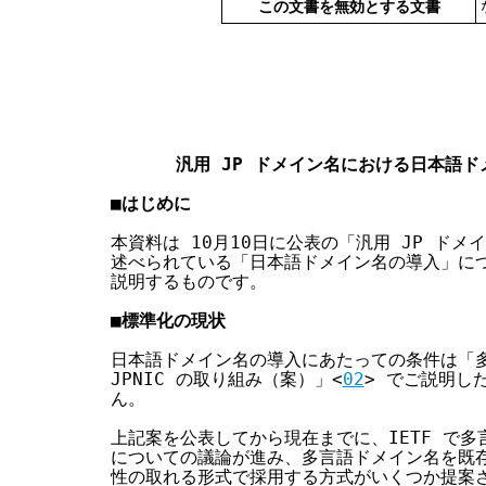
この文書を無効とする文書
す
る
                                 
                               
                               
汎用 JP ドメイン名における日本語
■はじめに
本資料は 10月10日に公表の「汎用 JP ドメ
述べられている「日本語ドメイン名の導入」につ
説明するものです。

■標準化の現状
日本語ドメイン名の導入にあたっての条件は「多
JPNIC の取り組み（案）」<
02
> でご説明し
ん。

上記案を公表してから現在までに、IETF で多
についての議論が進み、多言語ドメイン名を既存
性の取れる形式で採用する方式がいくつか提案さ