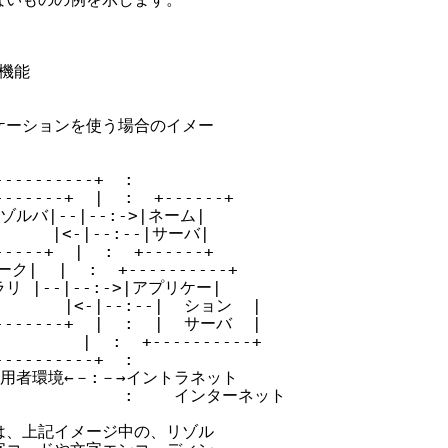
機能

ーションを使う場合のイメー

---------+  :

------+  |  :  +------+

|リゾルバ|--|--:->|ネーム|

     |<-|--:--|サーバ|

---+  |  :  +------+

|  |  :  +----------+

ラリ |--|--:->|アプリケー|

       |<-|--:--|  ション  |

-------+  |  :  |  サーバ  |

       |  :  +----------+

---------+  :

   利用者環境←－:－→イントラネット

               :    インターネット

、上記イメージ中の、リゾル
