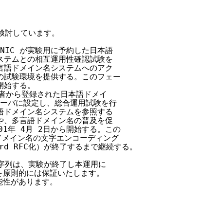
検討しています。

NIC が実験用に予約した日本語

システムとの相互運用性確認試験を

多言語ドメイン名システムへのアク

めの試験環境を提供する。このフェー

開始する。

用者から登録された日本語ドメイ

ムサーバに設定し、総合運用試験を行

言語ドメイン名システムを参照する

応や、多言語ドメイン名の普及を促

001年 4月 2日から開始する。この

言語ドメイン名の文字エンコーディング

ndard RFC化）が終了するまで継続する。

字列は、実験が終了し本運用に

原則的には保証いたします。

性があります。
