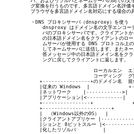
バ、およびリゾルバとネームサーバの間での文字
グ変換を行うものです。多言語ドメイン名評価キッ
ブラウザを多言語ドメイン名対応にする場合の具
・DNS プロキシサーバ（dnsproxy）を使う

    dnsproxy はドメイン名の文字エンコ
    バのプロキシサーバです。クライアントから
    の日本語ドメイン名をクライアントのロー
    ムサーバが使用する DNS プロトコル上
    してネームサーバに送信します。またネーム
    答メッセージ中の日本語ドメイン名をクラ
    ングに戻してクライアントに返します。

                     ローカルエン 
                     コーディング
   +----------------+のドメイン名  
   |従来の Windows  |             +--
   |ネットワーク    |------------>|   
   |アプリケーション|<------------|    
   +----------------+             +
   +-----------------------+       
   |  （Windows以外のOS）  |      
   |クライアントアプリケー |----------
   |ションと 8ビットスルー |<-----------
   |化したリゾルバ         |
