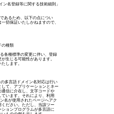
メイン名登録等に関する技術細則」

であるため、以下の点につい

一切保証いたしかねますので、

の種類

よる各種標準の変更に伴い、登録

が生じる可能性があります。

たします。

ムの多言語ドメイン名対応は行い

して、アプリケーションとネー

通信に介在し、文字コードや

ています。それにより、利用

イン名が使用されたページへアク

ください。ただし、当該ツー

ションプログラムが多言語に

いものの例を示します。
