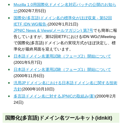
Mozilla 1.0用国際化ドメイン名対応パッチの公開のお知ら
せ
(2002年7月5日)
国際化(多言語)ドメイン名の標準化がほぼ収束 - 第52回
IETF IDN WG報告-
(2002年1月21日)
JPNIC News & Views(メールマガジン) 第7号
でも簡単に報
告していますが、第52回IETFにおけるIDN WGのMeeting
で国際化(多言語)ドメイン名の実現方式がほぼ決定し、標
準化が最終局面を迎えています。
日本語ドメイン名運用試験（フェーズ2）開始について
(2001年5月7日)
日本語ドメイン名運用試験（フェーズ1）開始について
(2000年11月6日)
汎用JPドメイン名における日本語ドメイン名に関する技術
方針
(2000年10月10日)
多言語ドメイン名に対するJPNICの取組み(案)
(2000年2月
24日)
国際化(多言語)ドメイン名ツールキット(idnkit)