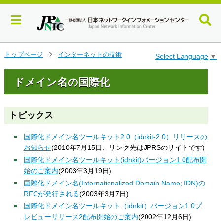
メ
トップページ
インターネットの技術
Select Language
▼
>
イ
ン
ドメイン名の国際化
コ
ン
テ
ン
トピックス
ツ
へ
国際化ドメイン名ツールキット2.0（idnkit-2.0）リリースの
ジ
お知らせ
(2010年7月15日、リンク先はJPRSのサイトです)
ャ
国際化ドメイン名ツールキット(idnkit)バージョン1.0配布開
ン
始のご案内
(2003年3月19日)
プ
す
国際化ドメイン名(Internationalized Domain Name; IDN)の
る
RFCが発行される
(2003年3月7日)
国際化ドメイン名ツールキット（idnkit）バージョン1.0プ
レビューリリース2配布開始のご案内
(2002年12月6日)