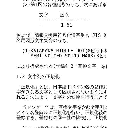
  (2)第1区の各種記号のうち、次にあげる文字

        文字    区点

        ------------------

        －      1-61

および、情報交換用符号化漢字集合 JIS X 0201:1
名用図形文字集合のうち、

  (1)KATAKANA MIDDLE DOT(8ビット符号: 10/
     SEMI-VOICED SOUND MARK(8ビット符号: 
により構成される(付録4.2「互換文字」を参照)。

1.2 文字列の正規化

「正規化」とは、日本語ドメイン名の登録および利用の
字が異なる文字として区別されないようにするため、本
れる方法により、文字列の変換を行うことである。

  当センターでは、互換文字を含む文字列に対して以
メイン名登録時に正規化を行い、正規化後の文字列を汎
登録する。登録時の同一性の比較は、正規化後の文字列
  なお、正規化を行った結果に日本語文字が1文字も含ま