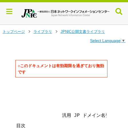
メ
トップページ
ライブラリ
JPNIC公開文書ライブラリ
>
>
イ
Select Language
▼
ン
コ
ン
テ
ン
○このドキュメントは有効期限を過ぎており無効
ツ
です
へ
ジ
                                   
ャ
                                   
ン
                                     
プ
                                     
す
る
                汎用 JP ドメイン名登録等に
目次
