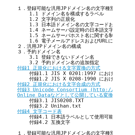
１．登録可能な汎用JPドメイン名の文字種別と文字列

    1.1 ドメイン名を構成するラベル

    1.2 文字列の正規化

    1.3 日本語ドメイン名の文字コードおよびエン
    1.4 ネームサーバ設定時の日本語文字の文字コ
    1.5 ネームサーバホスト名に関する制限事項

    1.6 電子メールアドレスおよびURLに関する制限
２．汎用JPドメイン名の構成

３．予約ドメイン名

    3.1 登録できないドメイン名

付録1 正規化における文字置換の方式
    付録1.1 JIS X 0201:1997 における文字置
付録2 正規化における文字合成の方式
付録3 Unicode Consortium (http://www.uni
Online Dataなどとして公開している変換テーブ
    付録3.1 JIS0208.TXT

付録4 文字コード表
    付録4.1 日本語ラベルとして使用可能な日本語文
    付録4.2 互換文字

１．登録可能な汎用JPドメイン名の文字種別と文字列
