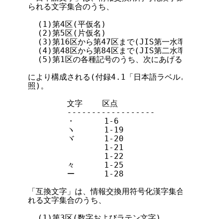
られる文字集合のうち、

  (1)第4区(平仮名)

  (2)第5区(片仮名)

  (3)第16区から第47区まで(JIS第一水準漢字)

  (4)第48区から第84区まで(JIS第二水準漢字)

  (5)第1区の各種記号のうち、次にあげる文字

により構成される(付録4.1「日本語ラベルとして使用
照)。

        文字    区点

        ------------------

        ・      1-6

        ヽ      1-19

        ヾ      1-20

        ゝ      1-21

        ゞ      1-22

        々      1-25

        ー      1-28

「互換文字」は、情報交換用符号化漢字集合 JIS X 02
れる文字集合のうち、

  (1)第3区(数字およびラテン文字)
