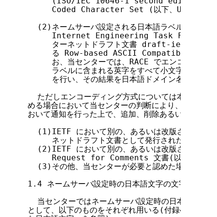
     (ISO/IEC 10646-1 second edition) の
     Coded Character Set (以下、UCS)を使
  (2)ネームサーバ設定される日本語ラベルのエンコ
     Internet Engineering Task Forc
     ターネットドラフト文書 draft-ietf-idn-
     る Row-based ASCII Compatible En
     お、当センターでは、RACE でエンコーディ
     ラベルに含まれる英字をすべて小文字に変換し
     を行い、その結果を日本語ドメイン名としてネ
  ただしエンコーディング方式については本技術細則
める場合において当センターの判断により、当センターの
おいて通知を行った上で、追加、削除あるいは変更され
  (1)IETF において別の、あるいは改版されたエ
     ネットドラフト文書として発行された場合

  (2)IETF において別の、あるいは改版されたエ
     Request for Comments 文書(以下 R
  (3)その他、当センターが必要と認めた場合

1.4 ネームサーバ設定時の日本語文字の文字コードの
  当センターではネームサーバ設定時の日本語文字の
として、以下のものをそれぞれ用いる(付録4.1「日本