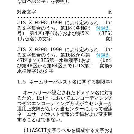
な日本語文字」を参照)。

対象文字                        変換対応表

---------------------------------------
JIS X 0208-1990 により定められ  Unicode 
る文字集合のうち、第1区(各種記  
付録3
.1に引用
号)、第4区(平仮名)および第5区   (JIS0208.TX
(片仮名)の文字                  変換テーブル
JIS X 0208-1990 により定められ  Unicode 
る文字集合のうち、第16区から第  
付録3
.2に引用
47区まで(JIS第一水準漢字)およ   (Unihan.tx
び第48区から第84区まで(JIS第二  変換テーブル

水準漢字)の文字

1.5 ネームサーバホスト名に関する制限事項

  ネームサーバ設定されたドメイン名に対するインタ
るため、IETF においてエンコーディング方式が RF
つそのエンコーディング方式が当センターが管理するド
運用上支障がないと当センターによって確認されるまで
ネームサーバホスト情報の登録および変更時に以下に該
することはできない。

  (1)ASCII文字ラベルを構成する文字およびピリオ