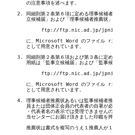
   の注意事項を述べます。

2. 同細則第２条第６項に定める理事候補者の推薦の
   立候補届」および「理事候補者推薦状」です。

        ftp://ftp.nic.ad.jp/jpnic/regul
   に、Microsoft Word のファイル rikkouho-r
   として用意されています。

3. 同細則第２条第６項および第３条に定める監事候
   用紙は「監事立候補届」および「監事候補者推薦状
        ftp://ftp.nic.ad.jp/jpnic/regul
   に、Microsoft Word のファイル rikkouho-k
   として用意されています。

4. 理事候補者推薦状あるいは監事候補者推薦状には
   員または団体正会員の代表者の自署が必要です。
   ・代表者名の表示では受理できませんのでご注意
   当センターにお届け頂きました印鑑を押捺してくだ
   推薦状は書式を複写のうえ１推薦人が１枚の用紙