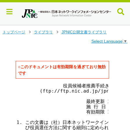
メ
トップページ
ライブラリ
JPNIC公開文書ライブラリ
>
>
イ
Select Language
▼
ン
コ
ン
テ
ン
○このドキュメントは有効期限を過ぎており無効
ツ
です
へ
ジ
                役員候補者推薦手続きに関する
ャ
        (ftp://ftp.nic.ad.jp/jpnic/regu
ン
                        最終更新 2000年 3
プ
                        施 行 日 2000年 
す
                        有効期限 2000年 3
る
1. この文書は（社）日本ネットワークインフォメー
   び役員選任方法に関する細則に定められている役