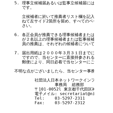
5. 理事立候補届あるいは監事立候補届には、立候補
   です。

   立候補者に於いて推薦者リスト欄を記入し、推薦者
   ねて左サイド2箇所を留め、すべてのページに立候
   さい。

6. 各正会員が推薦できる理事候補者または監事候補
   が２名以上の理事候補者または監事候補者を推薦
   員の推薦は、それぞれの候補者について無効となり
7. 届出用紙は２０００年３月３１日までにご提出下
   ですので、当センターに直接持参されるか、郵送
   郵便により、同日必着で当センターにご提出下さい
不明な点がございましたら、当センター事務局総務部に
        社団法人日本ネットワークインフォメーシ
                事務局  総務部

        〒101-0052l 東京都千代田区神田小川町
        電子メイル: secretariat@nic
.ad.jp

        Tel:    03-5297-2311

        Fax:    03-5297-2312
