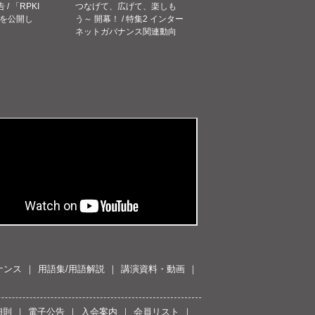
告 / 「RPKI
つなげて、広げて、楽しも
を公開し
う～ 開幕！ / 特集2 インター
ネットガバナンス関連動向
ナンス
用語集/用語解説
講演資料・動画
細則
電子公告
入会案内
会員リスト