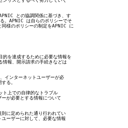
センサスとするべく努力していく

PNIC との協調関係に基づき、す

る。APNIC は自らのポリシーでそ

同様のポリシーの制定をAPNIC に

の目的を達成するために必要な情報を

る情報、開示請求の手続きなどは

に、インターネットユーザーが必

する。

ット上での自律的なトラブル

ザーが必要とする情報について

規則に定められた通り行われてい

トユーザーに対して、必要な情報
