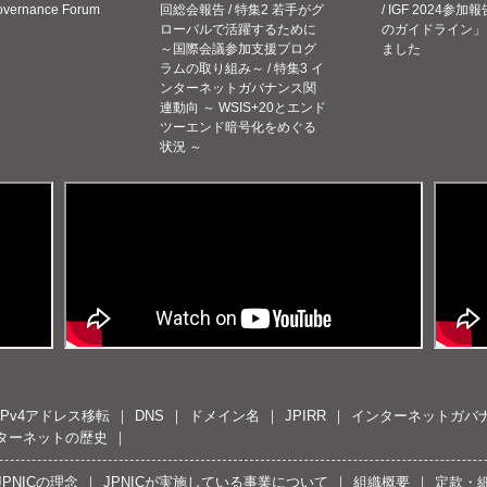
Governance Forum
回総会報告 / 特集2 若手がグ
/ IGF 2024参加報
ローバルで活躍するために
のガイドライン」
～国際会議参加支援プログ
ました
ラムの取り組み～ / 特集3 イ
ンターネットガバナンス関
連動向 ～ WSIS+20とエンド
ツーエンド暗号化をめぐる
状況 ～
IPv4アドレス移転
DNS
ドメイン名
JPIRR
インターネットガバ
ターネットの歴史
JPNICの理念
JPNICが実施している事業について
組織概要
定款・