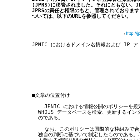
(JPRS)に移管されました。それにともない、J
す
JPRSの責任と権限のもと、管理されております
る
ついては、以下のURLを参照してください。
→
http://
JPNIC におけるドメイン名情報および IP ア
                               
                                 
                               
                               
■文章の位置付け

    JPNIC における情報公開のポリシーを
  WHOIS データベースを検索、更新するイ
  のである。

    なお、このポリシーは国際的な枠組みで合意
  独自の判断に基づいて制定したものである。JPN