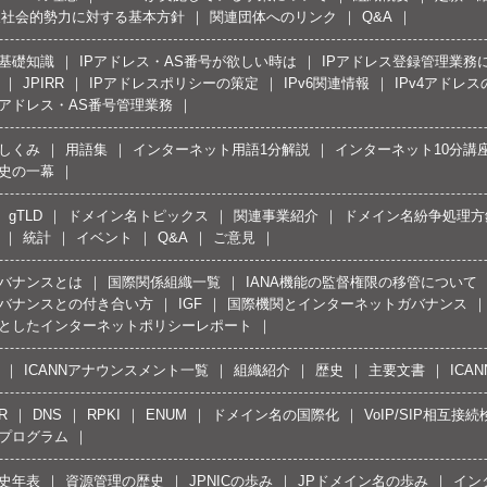
反社会的勢力に対する基本方針
関連団体へのリンク
Q&A
の基礎知識
IPアドレス・AS番号が欲しい時は
IPアドレス登録管理業務
JPIRR
IPアドレスポリシーの策定
IPv6関連情報
IPv4アドレ
Pアドレス・AS番号管理業務
しくみ
用語集
インターネット用語1分解説
インターネット10分講
史の一幕
gTLD
ドメイン名トピックス
関連事業紹介
ドメイン名紛争処理方針
統計
イベント
Q&A
ご意見
バナンスとは
国際関係組織一覧
IANA機能の監督権限の移管について
バナンスとの付き合い方
IGF
国際機関とインターネットガバナンス
としたインターネットポリシーレポート
ICANNアナウンスメント一覧
組織紹介
歴史
主要文書
ICA
R
DNS
RPKI
ENUM
ドメイン名の国際化
VoIP/SIP相互
プログラム
史年表
資源管理の歴史
JPNICの歩み
JPドメイン名の歩み
イン