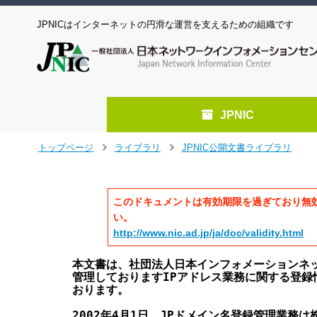
JPNICはインターネットの円滑な運営を支えるための組織です
JPNIC
メ
トップページ
ライブラリ
JPNIC公開文書ライブラリ
>
>
イ
ン
コ
このドキュメントは有効期限を過ぎており無
ン
テ
い。
ン
http://www.nic.ad.jp/ja/doc/validity.html
ツ
へ
本文書は、社団法人日本インフォメーションネット
ジ
管理しておりますIPアドレス業務に関する登録
ャ
おります。

ン
2002年4月1日、JPドメイン名登録管理業務は
プ