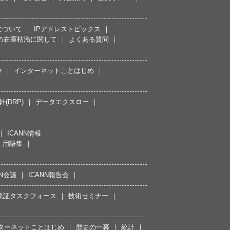
について
IPアドレストピックス
スの在庫枯渇に関して
よくある質問
座
インターネットことはじめ
(DRP)
データエクスロー
ICANN情報
用語集
NN会議
ICANN報告会
接続検証タスクフォース
技術セミナー
ターネットことはじめ
歴史の一幕
統計