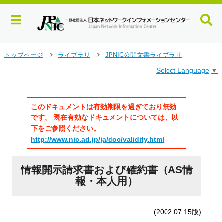
メ
トップページ
ライブラリ
JPNIC公開文書ライブラリ
>
>
イ
Select Language
▼
ン
コ
ン
テ
このドキュメントは有効期限を過ぎており無効
ン
です。 現在有効なドキュメントについては、以
ツ
下をご参照ください。
へ
http://www.nic.ad.jp/ja/doc/validity.html
ジ
ャ
ン
情報開示請求書および確約書（AS情
プ
報・本人用）
す
る
(2002.07.15版)