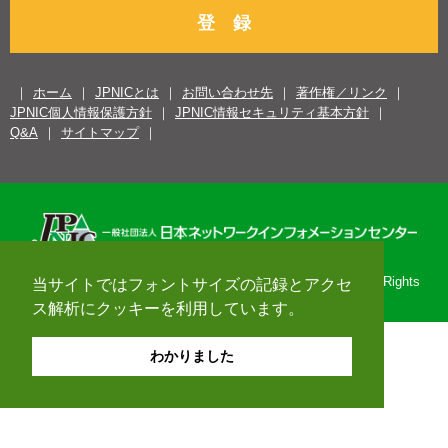
登 録
ホーム
JPNICとは
お問い合わせ先
著作権／リンク
JPNIC個人情報保護方針
JPNIC情報セキュリティ基本方針
Q&A
サイトマップ
Copyright© 1996-2026 Japan Network Information Center. All Rights
当サイトではフォントサイズの記録とアクセ
Reserved.
ス解析にクッキーを利用しています。
わかりました