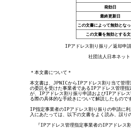
す
発効日
る
最終更新日
この文書によって無効となっ
この文書を無効とする文
            IPアドレス割り振り／返却申
                    社団法人日本
＊本文書について＊

本文書は、JPNICからIPアドレス割り当て管理
の委託を受けた事業者であるIPアドレス管理指定
が、IPアドレス割り振り申請およびIPアドレス
る際の具体的な手続きについて解説したものです
IP指定事業者のIPアドレス割り振りの申請に利
入にあたっては、以下の文書をよく読み、誤りの
  『IPアドレス管理指定事業者のIPアドレス