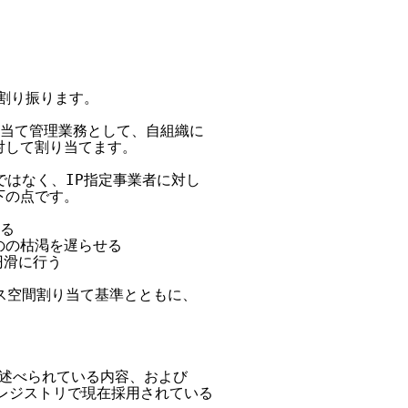
割り振ります。

り当て管理業務として、自組織に

して割り当てます。

ではなく、IP指定事業者に対し

の点です。

る

のの枯渇を遅らせる

円滑に行う

ス空間割り当て基準とともに、

で述べられている内容、および

他レジストリで現在採用されている
