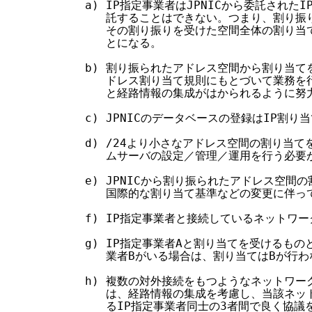
  a) IP指定事業者はJPNICから委託された
     託することはできない。つまり、割り振
     その割り振りを受けた空間全体の割り当
     とになる。

  b) 割り振られたアドレス空間から割り当てを
     ドレス割り当て規則にもとづいて業務を
     と経路情報の集成がはかられるように努
  c) JPNICのデータベースの登録はIP割り
  d) /24より小さなアドレス空間の割り当
     ムサーバの設定／管理／運用を行う必要が
  e) JPNICから割り振られたアドレス空間
     国際的な割り当て基準などの変更に伴っ
  f) IP指定事業者と接続しているネットワ
  g) IP指定事業者Aと割り当てを受けるもの
     業者Bがいる場合は、割り当てはBが行わ
  h) 複数の対外接続をもつようなネットワー
     は、経路情報の集成を考慮し、当該ネッ
     るIP指定事業者同士の3者間で良く協議