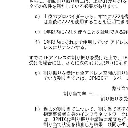
さらに、初回割り振り時には、上記a)からc)を満
全ての条件を満たしている必要があります。

  d) 上位のプロバイダーから、すでに/22を
     は直後に/22を使用することを証明できる
  e) 1年以内に/21を使うことを証明できる
  f) 1年以内にそれまで使用していたアドレ
     レスにリナンバする。

すでにIPアドレスの割り振りを受けた上で、IP
受ける場合には、さらに次のg)およびh)に示す
  g) 割り振りを受けた全アドレス空間の割り当
     でいう割り当てとは、JPNICデータベ
                             割
            割り当て率 = -------------
                         割り振
  h) 過去の割り当てについて、割り当て基準
     指定事業者自身のインフラネットワーク
     は、JPNICは割り振り申請時に精査を行
     割り当て状況を精査した結果、疑問が生