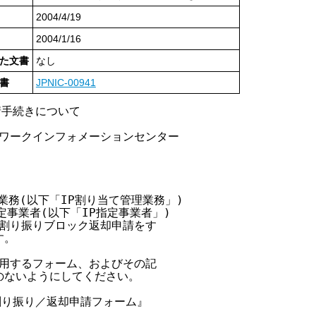
2004/4/19
2004/1/16
た文書
なし
書
JPNIC-00941
請手続きについて

ネットワークインフォメーションセンター

業務(以下「IP割り当て管理業務」)

事業者(以下「IP指定事業者」)

割り振りブロック返却申請をす

。

用するフォーム、およびその記

ないようにしてください。

割り振り／返却申請フォーム』
