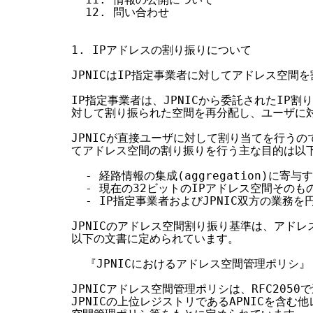
  12. 問い合わせ

1. IPアドレスの割り振りについて

JPNICはIP指定事業者に対してアドレス空間を
IP指定事業者は、JPNICから委託されたIP割
対して割り振られた空間を再分配し、ユーザに対
JPNICが直接ユーザに対して割り当てを行うの
てアドレス空間の割り振りを行う主な目的は以下
  - 経路情報の集成(aggregation)に寄与す
  - 現在の32ビットのIPアドレス空間そのも
  - IP指定事業者およびJPNIC双方の業務を
JPNICのアドレス空間割り振り基準は、アドレ
以下の文書に定められています。

  『JPNICにおけるアドレス空間管理ポリシ』

JPNICアドレス空間管理ポリシは、RFC2050
JPNICの上位レジストリであるAPNICを含む