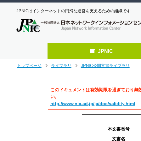
JPNICはインターネットの円滑な運営を支えるための組織です
JPNIC
メ
トップページ
ライブラリ
JPNIC公開文書ライブラリ
>
>
イ
ン
コ
このドキュメントは有効期限を過ぎており無
ン
テ
い。
ン
http://www.nic.ad.jp/ja/doc/validity.html
ツ
へ
ジ
ャ
本文書番号
ン
文書名
プ