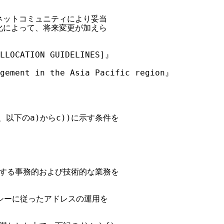
ットコミュニティにより妥当

によって、将来変更が加えら

LLOCATION GUIDELINES]』

gement in the Asia Pacific region』

、以下のa)からc))に示す条件を

に関する事務的および技術的な業務を

シーに従ったアドレスの運用を
