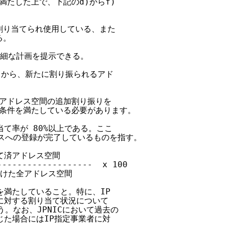
たした上で、下記のd)からf)

割り当てられ使用している、また

。

詳細な計画を提示できる。

スから、新たに割り振られるアド

アドレス空間の追加割り振りを

条件を満たしている必要があります。

て率が 80%以上である。ここ

ースへの登録が完了しているものを指す。

り当て済アドレス空間

-----------------  x 100

りを受けた全アドレス空間

を満たしていること。特に、IP

に対する割り当て状況について

う。なお、JPNICにおいて過去の

じた場合にはIP指定事業者に対
