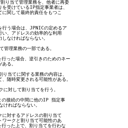
IP割り当て管理業務を、他者に再委

りを受けているIP指定事業者は、

てに関して最終的責任をもつこ

行う場合は、JPNICの定めるア

行い、アドレスの効率的な利用

力しなければならない。

当て管理業務の一部である。

てを行った場合、逆引きのためのネー

ある。

の割り当てに関する業務の内容は、

て、随時変更される可能性がある。

ークに対して割り当てを行う。

との接続の中間に他のIP 指定事

なければならない。

クに対するアドレスの割り当て

トワークと割り当て可能性のあ

を行った上で、割り当てを行わな
