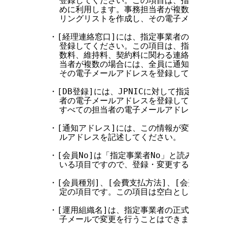
      登録してください。この項目は、指定事業者
      めに利用します。事務担当者が複数の場合に
      リングリストを作成し、その電子メールアド
    ・[経理連絡窓口]には、指定事業者の経理担当
      登録してください。この項目は、指定事業者
      数料、維持料、契約料に関わる連絡)を行う
      当者が複数の場合には、全員に通知できるメ
      その電子メールアドレスを登録してください。
    ・[DB登録]には、JPNICに対して指定事業者
      者の電子メールアドレスを登録してください
      すべての担当者の電子メールアドレスを登録し
    ・[通知アドレス]には、この情報が変更された
      ルアドレスを記述してください。

    ・[会員No]は「指定事業者No」と読み替えてく
      いる項目ですので、登録・変更することはでき
    ・[会員種別]、[会費支払方法]、[会費口数]お
      定の項目です。この項目は空白とし、なにも
    ・[運用組織名]は、指定事業者の正式名称を記
      子メールで変更を行うことはできません。
