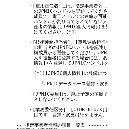
    ・[運用責任者]には、指定事業者としての業務
      のJPNICハンドルを記述してください。[運
      成員で、電子メールでの連絡が可能な方から選
      ハンドルが割り当てられていない人を登録す
      任者の情報([JPNIC個人情報])を登録して
      けてください。(*1)

    ・[技術連絡担当者]、[事務連絡担当者]および
      の担当者のJPNICハンドルを記述してくだ
      構成員から選任してください。JPNICハン
      人を担当者に登録する場合には、あらかじめ担当
      情報])を登録してJPNICハンドルの割り当て
      (*1)[JPNIC個人情報]の登録について
        『JPNICデータベース登録・変更ガイド』

    ・[JPNIC委員]は、廃止予定の項目です。こ
      入しないでください。

    ・[業務委任区分]、[CIDR Block]および[入
      目です。登録・変更は行えません。

-- 指定事業者情報の項目一覧表 ------------------