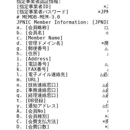
指定事業者認証情報:

[指定事業者ID]                  ×JPNIC管
[指定事業者パスワード]          ×JPNIC管理、
# MEMDB-MEM-3.0

JPNIC Member Information: [JPNIC会員情報]
a. [会員略称]                   □必須

b. [会員名]                     ◇必須

c. [Member Name]                ◇必須

d. [管理ドメイン名]             ×廃止予定

g. [郵便番号]                   △必須

h. [住所]                       △必須

i. [Address]                    △必須

j. [電話番号]                   △必須

k. [FAX番号]                    △任意

l. [電子メイル連絡先]           △必須

m. [URL]                        △任意

o. [技術連絡窓口]               △必須

p. [事務連絡窓口]               △必須

q. [経理連絡窓口]               △必須

t. [DB登録]                     △必須

y. [通知アドレス]               △任意

A. [会員No]                     ×JPNIC 
B. [会員種別]                   ×廃止予定

C. [会費支払方法]               ×廃止予定

D. [会費口数]                   ×廃止予定
