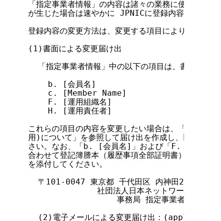
「指定事業者情報」の内容は諸々の業務に使用されます
が生じた場合は速やかに JPNICに登録内容変更の届
登録内容の変更方法は、変更する項目により以下の2種
(1)書面による変更届け出

  「指定事業者情報」中の以下の項目は、書面による
    b. [会員名]

    c. [Member Name]

    F. [運用組織名]

    H. [運用責任者]

これらの項目の内容を変更したい場合は、「4-2.指定
用)について」を参照して届け出を作成し、以下の宛先
さい。なお、「b. [会員名]」および「F. [運用組
合わせて登記簿謄本（履歴事項全部証明書）等、組織名
を添付してください。

  〒101-0047 東京都 千代田区 内神田2-3-4 国
              社団法人日本ネットワークイン
                  事務局 指定事業者契約担当宛
  (2)電子メールによる変更届け出：(apply@agency.