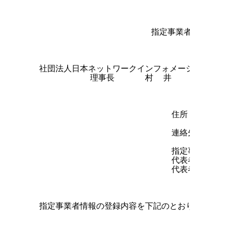
                                      
                        指定事業者情報変更
  社団法人日本ネットワークインフォメーションセンタ
            理事長      村  井     純   殿
                            住所

                            連絡先住所

                            指定事業者名

                            代表者役職

                            代表者氏名    
  指定事業者情報の登録内容を下記のとおり変更します