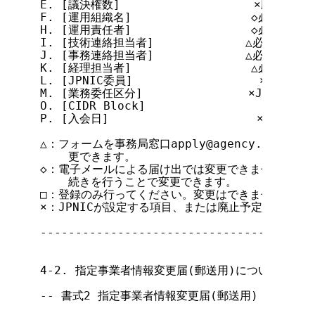
E. [議決権数]                   ×廃止予定

F. [運用組織名]                 ◇必須

H. [運用責任者]                 ◇必須

I. [技術連絡担当者]             △必須

J. [事務連絡担当者]             △必須

K. [経理担当者]                 △必須

L. [JPNIC委員]                  ×廃止予定

M. [業務委任区分]               ×JPNIC 管理
O. [CIDR Block]                 ×JPNIC
P. [入会日]                     ×JPNIC 管
△：フォームを事務局窓口apply@agency.nic.a
    更できます。

◇：電子メールによる届け出では変更できません。書面
    続きを行うことで変更できます。

□：登録のみ行ってください。変更はできません。

×：JPNICが設定する項目、または廃止予定の項目で
---------------------------------------
4-2. 指定事業者情報変更届(郵送用)について

-- 書式2 指定事業者情報変更届(郵送用) -----------