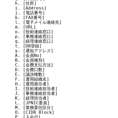
h. [住所]

i. [Address]

j. [電話番号]

k. [FAX番号]

l. [電子メイル連絡先]

m. [URL]

o. [技術連絡窓口]

p. [事務連絡窓口]

q. [経理連絡窓口]

t. [DB登録]

y. [通知アドレス]

A. [会員No]

B. [会員種別]

C. [会費支払方法]

D. [会費口数]

E. [議決権数]

F. [運用組織名]

H. [運用責任者]

I. [技術連絡担当者]

J. [事務連絡担当者]

K. [経理担当者]

L. [JPNIC委員]

M. [業務委任区分]

O. [CIDR Block]

P. [入会日]
