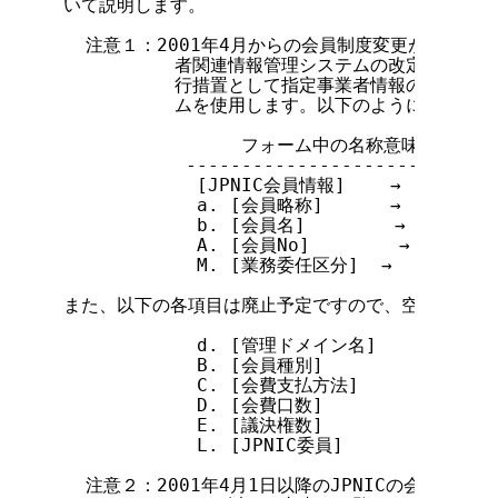
いて説明します。

  注意１：2001年4月からの会員制度変更があり、
          者関連情報管理システムの改定が必要
          行措置として指定事業者情報の登録に、
          ムを使用します。以下のように各項目
                フォーム中の名称意味的な読み替
           ----------------------------
            [JPNIC会員情報]    →      
            a. [会員略称]      →      
            b. [会員名]        →      
            A. [会員No]        →      
            M. [業務委任区分]  →       
また、以下の各項目は廃止予定ですので、空欄とし、な
            d. [管理ドメイン名]

            B. [会員種別]

            C. [会費支払方法]

            D. [会費口数]

            E. [議決権数]

            L. [JPNIC委員]

  注意２：2001年4月1日以降のJPNICの会員に関