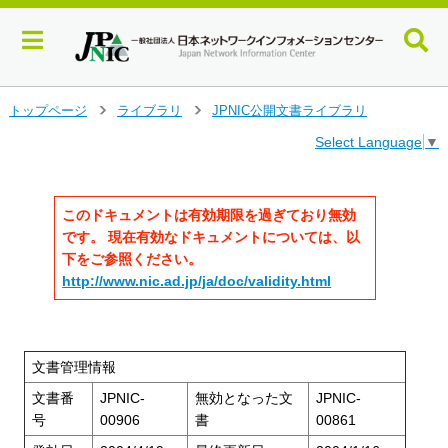
メ
トップページ
ライブラリ
JPNIC公開文書ライブラリ
>
>
イ
Select Language
▼
ン
コ
ン
テ
このドキュメントは有効期限を過ぎており無効
ン
です。 現在有効なドキュメントについては、以
ツ
下をご参照ください。
へ
http://www.nic.ad.jp/ja/doc/validity.html
ジ
ャ
ン
プ
文書管理情報
す
る
文書番
JPNIC-
無効となった文
JPNIC-
号
00906
書
00861