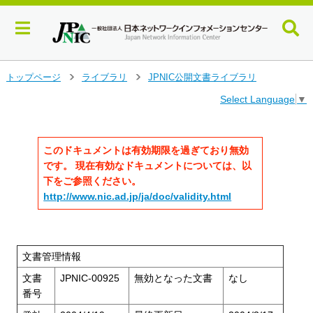
メ
トップページ
ライブラリ
JPNIC公開文書ライブラリ
>
>
イ
Select Language
▼
ン
コ
ン
テ
このドキュメントは有効期限を過ぎており無効
ン
です。 現在有効なドキュメントについては、以
ツ
下をご参照ください。
へ
http://www.nic.ad.jp/ja/doc/validity.html
ジ
ャ
ン
プ
文書管理情報
す
る
文書
JPNIC-00925
無効となった文書
なし
番号