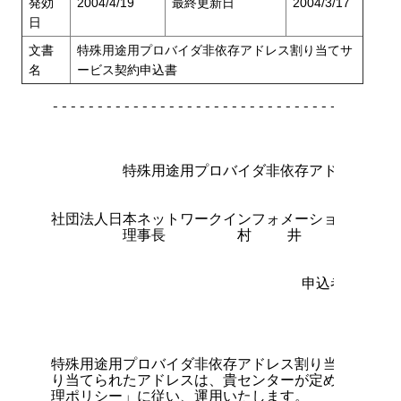
発効
2004/4/19
最終更新日
2004/3/17
日
文書
特殊用途用プロバイダ非依存アドレス割り当てサ
名
ービス契約申込書
---------------------------------------
                                      
        特殊用途用プロバイダ非依存アドレス割り
社団法人日本ネットワークインフォメーションセンター
        理事長        村    井      純    
                            申込者：住所

                                    法人
                                    代
                                    氏名
特殊用途用プロバイダ非依存アドレス割り当てサービス
り当てられたアドレスは、貴センターが定める「JPNI
理ポリシー」に従い、運用いたします。
