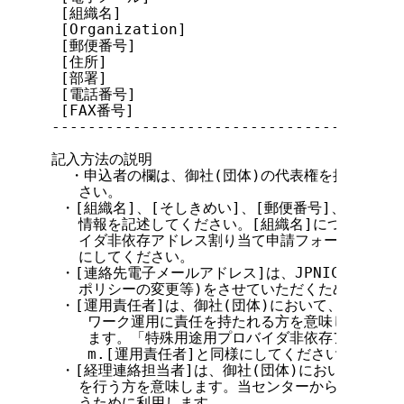
 [組織名]

 [Organization]

 [郵便番号]

 [住所]

 [部署]

 [電話番号]

 [FAX番号]

---------------------------------------
記入方法の説明

  ・申込者の欄は、御社(団体)の代表権を持つ方の役
   さい。

 ・[組織名]、[そしきめい]、[郵便番号]、[住所]
   情報を記述してください。[組織名]につきまして
   イダ非依存アドレス割り当て申請フォーム」のf.[
   にしてください。

 ・[連絡先電子メールアドレス]は、JPNICからの各
   ポリシーの変更等)をさせていただくために使用す
 ・[運用責任者]は、御社(団体)において、 JPNIC
    ワーク運用に責任を持たれる方を意味します。御
    ます。「特殊用途用プロバイダ非依存アドレス割
    m.[運用責任者]と同様にしてください。

 ・[経理連絡担当者]は、御社(団体)において、当セ
   を行う方を意味します。当センターから経理的な
   うために利用します。
