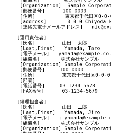
 [組織名]        株式会社サンプル

 [Organization]  Sample Corporation

 [郵便番号]      100-0000

 [住所]          東京都千代田区0-0-0

 [address]       0-0-0 Chiyoda-ku, Toky
 [連絡先電子メールアドレス]   nic@example.co.
[運用責任者]

 [氏名]         山田  太郎

 [Last,First]   Yamada, Taro

 [電子メール]   yamada@example.co.jp

 [組織名]       株式会社サンプル

 [Organization] Sample Corporation

 [郵便番号]     100-0000

 [住所]         東京都千代田区0-0-0

 [部署]

 [電話番号]     03-1234-5678

 [FAX番号]      03-1234-5679

[経理担当者]

 [氏名]         山田  ニ郎

 [Last,First]   Yamada, Jiro

 [電子メール]   j-yamada@example.co.jp

 [組織名]       株式会社サンプル

 [Organization] Sample Corporation
