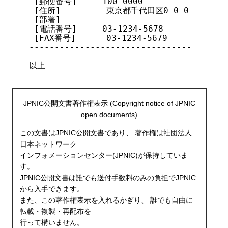
 [郵便番号]     100-0000

 [住所]         東京都千代田区0-0-0

 [部署]

 [電話番号]     03-1234-5678

 [FAX番号]      03-1234-5679

---------------------------------------
以上

JPNIC公開文書著作権表示 (Copyright notice of JPNIC
open documents)
この文書はJPNIC公開文書であり、 著作権は社団法人
日本ネットワーク
インフォメーションセンター(JPNIC)が保持していま
す。
JPNIC公開文書は誰でも送付手数料のみの負担でJPNIC
から入手できます。
また、この著作権表示を入れるかぎり、 誰でも自由に
転載・複製・再配布を
行って構いません。