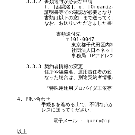
   3.3.2 書類送付が必要な申請

         f. [組織名]、g. [Organizati
         証明書等での確認が必要となります。電
         書類は以下の窓口まで送ってください。

         なお、お送りいただきました書類は返却
             書類送付先

                〒101-0047

                  東京都千代田区内神田2-3
                  社団法人日本ネットワー
                  事務局 IPアドレス担当 宛

   3.3.3 契約者情報の変更

         住所や組織名、運用責任者の変更等で、
         なった場合は、別途契約者情報の変更手
         『特殊用途用プロバイダ非依存アドレス
4. 問い合わせ

        手続きを進める上で、不明な点がある場合
        レスに送ってください。

            電子メール : query@ip.nic.ad.j
以上
