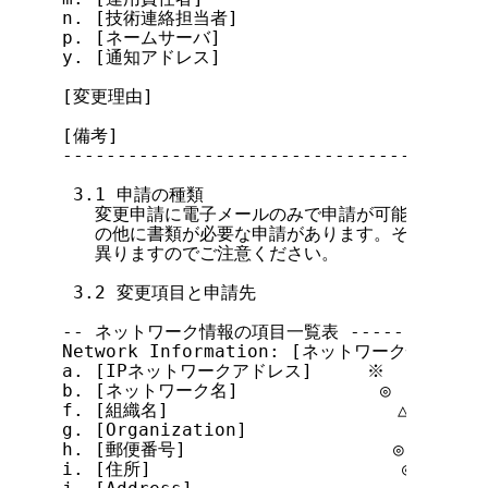
n. [技術連絡担当者]

p. [ネームサーバ]

y. [通知アドレス]

[変更理由]

[備考]

---------------------------------------
 3.1 申請の種類

   変更申請に電子メールのみで申請が可能なものと
   の他に書類が必要な申請があります。それぞれ変
   異りますのでご注意ください。

 3.2 変更項目と申請先

-- ネットワーク情報の項目一覧表 ----------------
Network Information: [ネットワーク情報]

a. [IPネットワークアドレス]     ※

b. [ネットワーク名]             ◎

f. [組織名]                     △

g. [Organization]               △

h. [郵便番号]                   ◎

i. [住所]                       ◎
