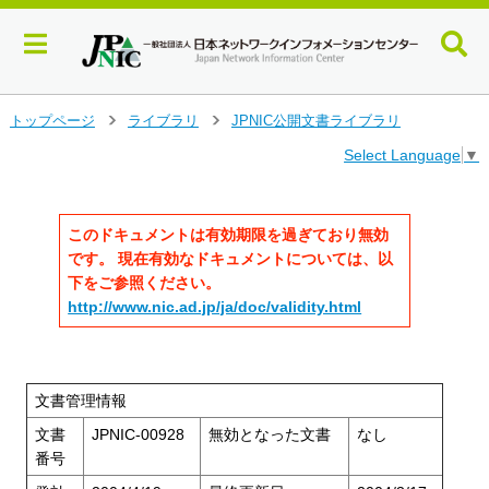
メ
トップページ
ライブラリ
JPNIC公開文書ライブラリ
>
>
イ
Select Language
▼
ン
コ
ン
テ
このドキュメントは有効期限を過ぎており無効
ン
です。 現在有効なドキュメントについては、以
ツ
下をご参照ください。
へ
http://www.nic.ad.jp/ja/doc/validity.html
ジ
ャ
ン
プ
文書管理情報
す
る
文書
JPNIC-00928
無効となった文書
なし
番号