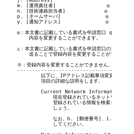
j. [Address]                    ◎

m. [運用責任者]                 ◎

n. [技術連絡担当者]             ◎

p. [ネームサーバ]               ◎

y. [通知アドレス]               ◎

◎：本文書に記載している書式を申請窓口 query@ip.
    内容を変更することができます。

△：本文書に記載している書式を申請窓口の送付し、そ
    送ることで登録内容を変更することができます。
※：登録内容を変更することができません。

---------------------------------------
        以下に、IPアドレス記載事項変更申請時
        項目の詳細な説明をします。

        Current Network Information:
            現在登録されているネットワーク情
            登録されている情報を検索し、コピー(c
            しょう。

            なお、h. [郵便番号]、i. [住所]
            してください。
