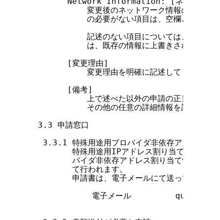
        Network Information: [ネットワー
            変更後のネットワーク情報の変更項
            の必要がない項目は、空欄としてくだ
            記述のない項目については、更新さ
            は、既存の情報に上書きされるかた
        [変更理由]

            変更理由を明確に記述してください。
        [備考]

            上で述べた以外の申請の正当性を主
            その他の任意の詳細情報を記入する
  3.3 申請窓口

   3.3.1 特殊用途用プロバイダ非依存アドレス割
         特殊用途用IPアドレス割り当て情報の
         バイダ非依存アドレス割り当て情報変更
         て行われます。

         申請書は、電子メールにて送ってください
             電子メール         query@ip.n