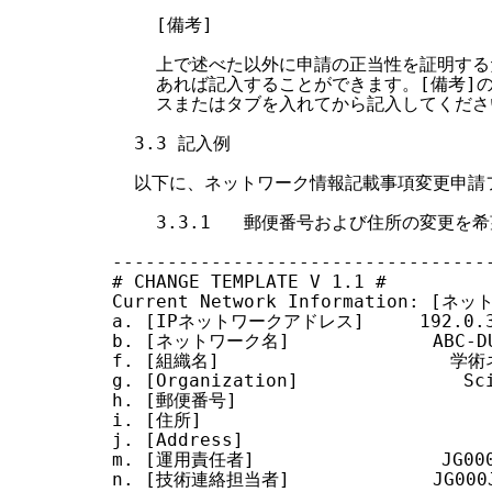
    [備考]

    上で述べた以外に申請の正当性を証明する
    あれば記入することができます。[備考]
    スまたはタブを入れてから記入してくださ
  3.3 記入例

  以下に、ネットワーク情報記載事項変更申請
    3.3.1   郵便番号および住所の変更を
-----------------------------------
# CHANGE TEMPLATE V 1.1 #

Current Network Information: [ネ
a. [IPネットワークアドレス]     192.0.3.
b. [ネットワーク名]             ABC-DU
f. [組織名]                     学
g. [Organization]               Sci
h. [郵便番号]

i. [住所]

j. [Address]

m. [運用責任者]                 JG000
n. [技術連絡担当者]             JG000J