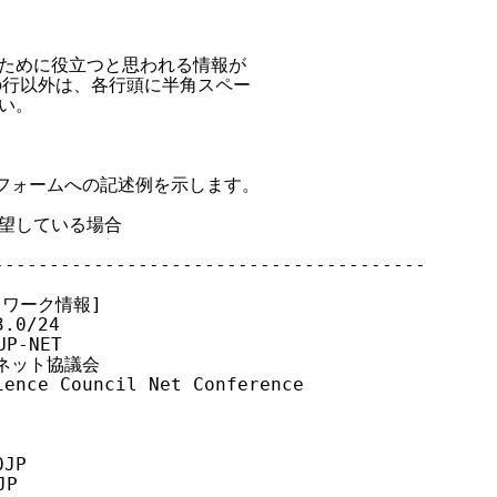
ために役立つと思われる情報が

の行以外は、各行頭に半角スペー

い。

フォームへの記述例を示します。

希望している場合

--------------------------------------

ットワーク情報]

0/24

P-NET

術ネット協議会

ence Council Net Conference

JP

P
