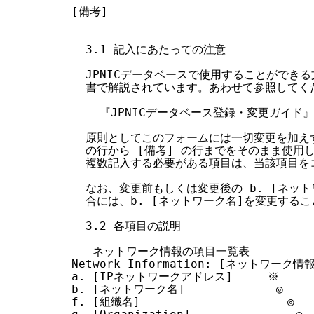
[備考]

-----------------------------------
  3.1 記入にあたっての注意

  JPNICデータベースで使用することができ
  書で解説されています。あわせて参照してくだ
    『JPNICデータベース登録・変更ガイド』

  原則としてこのフォームには一切変更を加えず、# C
  の行から [備考] の行までをそのまま使用
  複数記入する必要がある項目は、当該項目を
  なお、変更前もしくは変更後の b. [ネットワー
  合には、b. [ネットワーク名]を変更するこ
  3.2 各項目の説明

-- ネットワーク情報の項目一覧表 ------------
Network Information: [ネットワーク情報
a. [IPネットワークアドレス]     ※

b. [ネットワーク名]             ◎

f. [組織名]                     ◎
