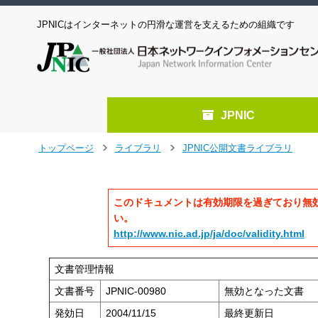
JPNICはインターネットの円滑な運営を支えるための組織です
JPNIC
メ
トップページ
ライブラリ
JPNIC公開文書ライブラリ
>
>
イ
ン
コ
このドキュメントは有効期限を過ぎており無
ン
テ
い。
ン
http://www.nic.ad.jp/ja/doc/validity.html
ツ
へ
文書管理情報
ジ
ャ
文書番号
JPNIC-00980
無効となった文書
ン
発効日
2004/11/15
最終更新日
プ