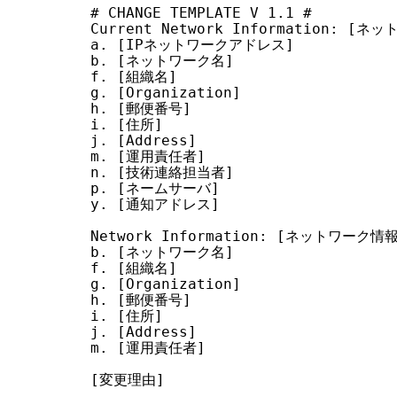
# CHANGE TEMPLATE V 1.1 #

Current Network Information: [ネ
a. [IPネットワークアドレス]

b. [ネットワーク名]

f. [組織名]

g. [Organization]

h. [郵便番号]

i. [住所]

j. [Address]

m. [運用責任者]

n. [技術連絡担当者]

p. [ネームサーバ]

y. [通知アドレス]

Network Information: [ネットワーク情報
b. [ネットワーク名]

f. [組織名]

g. [Organization]

h. [郵便番号]

i. [住所]

j. [Address]

m. [運用責任者]

[変更理由]
