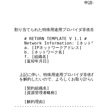
                            申請者：住所

                                    法人
                                    代
                                    氏名
割り当てられた特殊用途用プロバイダ非依存アドレスを
    # RETURN TEMPLATE V 1.1 #

    Network Information: [ネットワーク情報]
    a. [IPネットワークアドレス]

    b. [ネットワーク名]

    f. [組織名]

    [返却年月日]

  上記に伴い、特殊用途用プロバイダ非依存アドレス
  を解約したいので、よろしくお取り計らいください。
    [契約組織名]

    [資源管理者略称]

    [解約理由]

---------------------------------------