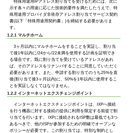
特殊用途用IPアドレス割り当てを受けるためには、次に
示す各々の用途に応じた技術的要件を満たしたうえで、特
殊用途用プロバイダ非依存アドレス割り当てサービス契約
書(以下「特殊用途用契約書」)を締結する必要がありま
す。
1.2.1 マルチホーム
3ヶ月以内にマルチホームをすることを実証し、割り当
て後1年以内に/24から/22未満を使用する計画を証明でき
る場合です。既に割り当てを受けているアドレスがあれ
ば、そのアドレスをリナンバすることに同意していただく
必要があります。また、申請する割り当てのうち25%を直
後(割り当て後3ヶ月以内)に、50%を1年以内に使用するこ
とを実証しなくてはなりません。
1.2.2 インターネットエクスチェンジポイント
インターネットエクスチェンジポイントは、IXPへ接続
を行う機器に対する接続の提供に利用を限定する前提で割
り当てを行います。 IXPに接続されるISP数は最低でも3つ
あるべきで、他のISPが参加するための明確でオープンな
ポリシーが必要です。この割り当ては、特別な制約とし