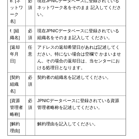
b. [ネ
必
現在JPNICデータベースに登録されている
ットワ
須
ネットワーク名をそのまま 記入してくださ
ーク
い。
名]
f. [組
必
現在JPNICデータベースに登録されている
織名]
須
組織名をそのまま記入して ください。
[返却
任
アドレスの返却希望日があれば記述してく
年月
意
ださい。特にない場合は空欄で かまいませ
日]
ん。その場合の返却日は、当センターにお
ける処理日となります。
[契約
必
契約者の組織名を記述してください。
組織
須
名]
[資源
必
JPNICデータベースに登録されている資源
管理者
須
管理者略称を記述してください。
略称]
[解約
解約理由を記入してください。
理由]