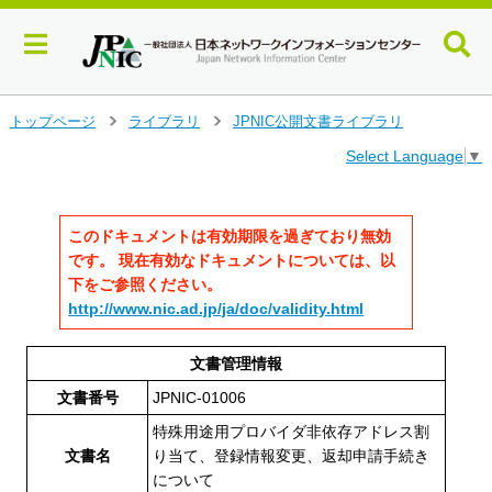
メ
トップページ
ライブラリ
JPNIC公開文書ライブラリ
>
>
イ
Select Language
▼
ン
コ
ン
テ
このドキュメントは有効期限を過ぎており無効
ン
です。 現在有効なドキュメントについては、以
ツ
下をご参照ください。
へ
http://www.nic.ad.jp/ja/doc/validity.html
ジ
ャ
ン
文書管理情報
プ
文書番号
JPNIC-01006
す
る
特殊用途用プロバイダ非依存アドレス割
文書名
り当て、登録情報変更、返却申請手続き
について