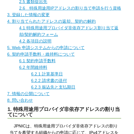
2.5 書類提出先
2.6 特殊用途用IPアドレスの割り当て申請を行う資格
3. 登録した情報の変更
4. 割り当てられたアドレスの返却、契約の解約
4.1 特殊用途用プロバイダ非依存アドレス割り当て返
却/契約解約フォーム
4.2 各項目の説明
5. Web 申請システムからの申請について
6. 契約申請手数料・維持料について
6.1 契約申請手数料
6.2 年間維持料
6.2.1 計算基準日
6.2.2 請求書の送付
6.2.3 振込先と支払期日
7. 情報の公開について
8. 問い合わせ
1. 特殊用途用プロバイダ非依存アドレスの割り当
てについて
JPNICは、特殊用途用プロバイダ非依存アドレスの割り
当てを希望する組織からの申請に応じて、IPv4アドレスを