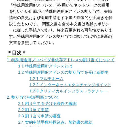
「特殊用途用IPアドレス」)を用いてネットワークの運用
を行いたい組織が、特殊用途用IPアドレス割り当て、登録
情報の変更および返却申請をする際の具体的な手続きを解
説したものです。 関連文書を含め本文書は現状のポリシ
ーに従った手続きであり、将来変更される可能性がありま
す。特殊用途用IPアドレス割り当てに際しては常に最新の
文書を参照してください。
＊目次＊
1. 特殊用途用プロバイダ非依存アドレスの割り当てについて
1.1 特殊用途用IPアドレスとは
1.2 特殊用途用IPアドレスの割り当てを受ける要件
1.2.1 マルチホーム
1.2.2 インターネットエクスチェンジポイント
1.2.3 クリティカルインフラストラクチャー
2. 割り当て申請手順について
2.1 割り当てを受ける条件の確認
2.2 割り当て申請
2.3 割り当て申請の審査
2.4 契約申請手数料振込み、契約書の締結