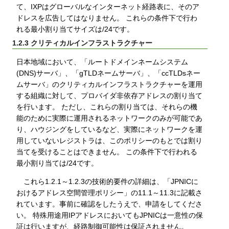
て、IXPはグローバルなインターネット経路表に、そのア
ドレスを広告してはなりません。 これらの条件下で行わ
れる最小割り当てサイズは/24です。
1.2.3 クリティカルインフラストラクチャー
日本地域において、「ルートドメインネームシステム
(DNS)サーバ」、「gTLDネームサーバ」、「ccTLDsネー
ムサーバ」のクリティカルインフラストラクチャーを運用
する組織に対して、プロバイダ非依存アドレスの割り当て
を行います。 ただし、これらの割り当ては、それらの機
能のために実際に運用されるネットワークのみが可能であ
り、ハウジングをしているなど、実際にネットワークを運
用していないレジストラは、このポリシーのもとでは割り
当てを受けることはできません。 この条件下で行われる
最小割り当ては/24です。
これら1.2.1～1.2.3の技術的要件の詳細は、「JPNICに
おけるアドレス空間管理ポリシー」の11.1～11.3に記載さ
れています。事前に確認をしたうえで、申請をしてくださ
い。 特殊用途用IPアドレスにおいてもJPNICは一意性の保
証は行いますが、経路制御可能性は保証されません。