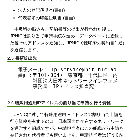
法人の登記簿謄本(書面)
代表者印の印鑑証明書 (書面)
手数料の振込み、契約書等の提出が行われた後に、
JPNICは割り当て申請手続を進め、データベースに登録し
た後そのアドレスを通知し、JPNICで捺印済の契約書(1通)
を返信します。
2.5 書類提出先
電子メール： ip-service@nir.nic.ad.jp

書面：〒101-0047　東京都　千代田区　内神田2-3-
　　　社団法人日本ネットワークインフォメーションセ
　　　事務局　IPアドレス担当宛

2.6 特殊用途用IPアドレスの割り当て申請を行う資格
JPNICに対して特殊用途用IPアドレスの割り当て申請を
行う資格を有するのは、日本国内に存在するネットワーク
を運営する組織ですが、申請担当者はこの組織から申請を
委任された代行者でも構いません。申請担当者はJPNICか