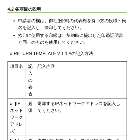
4.2 各項目の説明
申請者の欄は、御社(団体)の代表権を持つ方の役職・氏
名を記入し、捺印してください。
捺印に使用する印鑑は、契約時に提出した印鑑証明書
と同一のものを使用してください。
# RETURN TEMPLATE V 1.1 #の記入方法
項目名
記
記入内容
入
の
要
否
a. [IP
必
返却するIPネットワークアドレスを記入し
ネット
須
てください。
ワーク
アドレ
ス]