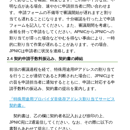
明な点がある場合、速やかに申請担当者に問い合わせま
す。 申請フォームの不備等で審議開始が遅れますと割り
当ても遅れることになります。十分確認を行った上で申請
フォームを記入してください。また、審議期間を考慮し、
余裕を持って申請をしてください。APNICからJPNICへの
割り当てが滞った場合などやむを得ない事由により、一時
的に割り当て作業が遅れることがあります。その場合、
JPNICは申請者に状況を連絡します。
2.4 契約申請手数料振込み、契約書の締結
前項の審議過程を経て、特殊用途用IPアドレスの割り当て
を行うことが適切であると判断された場合に、JPNICはそ
の旨を申請担当者に通知するとともに、申請に対応する申
請手数料の振込み、契約書の提出を案内します。
『特殊用途用プロバイダ非依存アドレス割り当てサービス
契約書』
契約書は、乙の欄に契約者名記入および捺印の上、
JPNIC宛に2通返信してください。なお、その際に以下の
書類もあわせて提出してください。