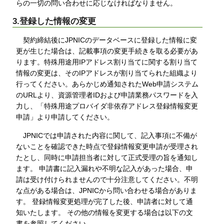
らの一切の問い合わせに応じなければなりません。
3.登録した情報の変更
契約締結後にJPNICのデータベースに登録した情報に変
更が生じた場合は、記載事項の変更手続きを取る必要があ
ります。特殊用途用IPアドレス割り当てに関する割り当て
情報の変更は、そのIPアドレスが割り当てられた組織より
行ってください。あらかじめ通知されたWeb申請システム
のURLより、資源管理者IDおよび申請業務パスワードを入
力し、「特殊用途プロバイダ非依存アドレス登録情報変更
申請」より申請してください。
JPNICでは申請された内容に関して、記入事項に不備が
ないことを確認できた時点で登録情報変更申請が受理され
たとし、同時に申請担当者に対して正式受理の旨を通知し
ます。 申請書に記入漏れや不明な記入があった場合、申
請は受け付けられませんので十分注意してください。不明
な点がある場合は、JPNICから問い合わせる場合がありま
す。 登録情報変更処理が完了した後、申請者に対して通
知いたします。 その他の情報を変更する場合は以下の文
書を参照してください。