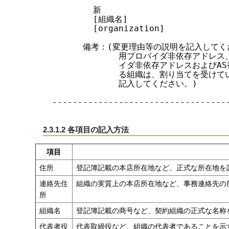
        新

        [組織名]

        [organization]

      備考：(変更理由等の説明を記入してく
             用プロバイダ非依存アドレ
             イダ非依存アドレスおよび
             る組織は、割り当てを受けて
             記入してください。)

-----------------------------------
2.3.1.2 各項目の記入方法
項目
住所
登記簿記載の本店所在地など、正式な所在地を
連絡先住
組織の実質上の本店所在地など、事務連絡先の
所
組織名
登記簿記載の商号など、契約組織の正式な名称
代表者役
代表取締役など、組織の代表者であることを示