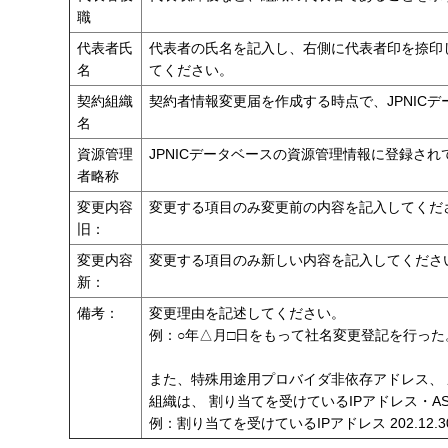
職
代表者氏
代表者の氏名を記入し、右側に代表者印を捺印
名
てください。
契約組織
契約者情報変更届を作成する時点で、JPNIC
名
資源管理
JPNICデータベースの資源管理情報に登録さ
者略称
変更内容
変更する項目のみ変更前の内容を記入してくだ
旧：
変更内容
変更する項目のみ新しい内容を記入してくださ
新：
備考：
変更理由を記述してください。
例：○年△月□日をもって社名変更登記を行った
また、特殊用途用プロバイダ非依存アドレス、
組織は、 割り当てを受けているIPアドレス・
例：割り当てを受けているIPアドレス 202.12.30.