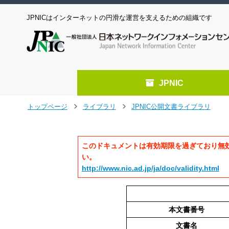
JPNICはインターネットの円滑な運営を支えるための組織です
JPNIC
メ
トップページ
ライブラリ
JPNIC公開文書ライブラリ
>
>
イ
ン
コ
このドキュメントは有効期限を過ぎており無
ン
テ
い。
ン
http://www.nic.ad.jp/ja/doc/validity.html
ツ
へ
ジ
ャ
本文書番号
ン
文書名
プ