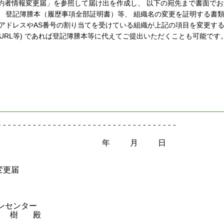
1契約者情報変更届」を参照して届け出を作成し、 以下の宛先まで書面で
、 登記簿謄本（履歴事項全部証明書）等、 組織名の変更を証明する書
存アドレスやAS番号の割り当てを受けている組織が上記の項目を変更す
URL等) であれば登記簿謄本等に代えてご提出いただくことも可能です
-----------------------------------

                     年    月    日

変更届

センター

  樹   殿
