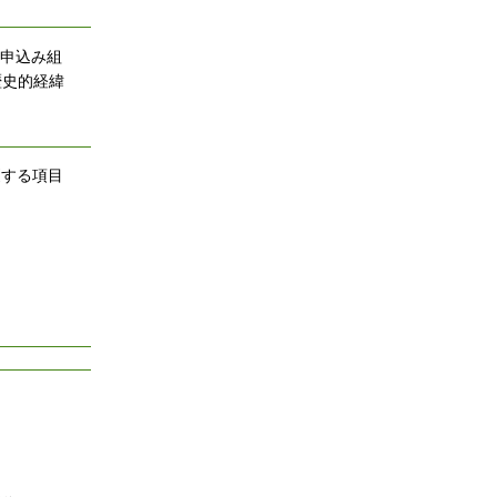
。申込み組
歴史的経緯
更する項目