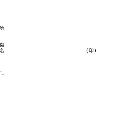
所

職

                          (印)

。
