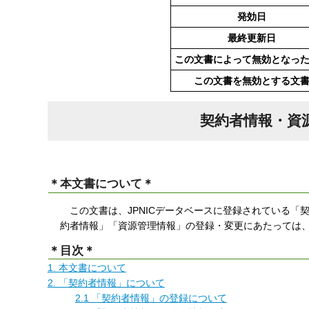
す
発効日
る
最終更新日
この文書によって無効となっ
この文書を無効とする文
契約者情報・資
＊本文書について＊
この文書は、JPNICデータベースに登録されている「
約者情報」「資源管理情報」の登録・変更にあたっては
＊目次＊
1. 本文書について
2. 「契約者情報」について
2.1 「契約者情報」の登録について