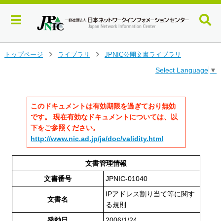
メ
トップページ
ライブラリ
JPNIC公開文書ライブラリ
>
>
イ
Select Language
▼
ン
コ
ン
テ
このドキュメントは有効期限を過ぎており無効
ン
です。 現在有効なドキュメントについては、以
ツ
下をご参照ください。
へ
http://www.nic.ad.jp/ja/doc/validity.html
ジ
ャ
ン
文書管理情報
プ
文書番号
JPNIC-01040
す
る
IPアドレス割り当て等に関す
文書名
る規則
発効日
2006/1/24