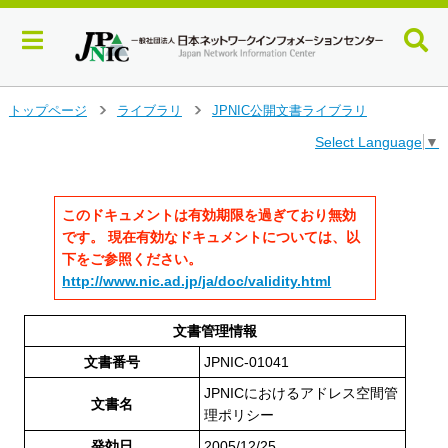
メ
トップページ
ライブラリ
JPNIC公開文書ライブラリ
>
>
イ
Select Language
▼
ン
コ
ン
テ
このドキュメントは有効期限を過ぎており無効
ン
です。 現在有効なドキュメントについては、以
ツ
下をご参照ください。
へ
http://www.nic.ad.jp/ja/doc/validity.html
ジ
ャ
ン
文書管理情報
プ
文書番号
JPNIC-01041
す
る
JPNICにおけるアドレス空間管
文書名
理ポリシー
発効日
2005/12/25