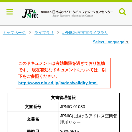
メ
トップページ
ライブラリ
JPNIC公開文書ライブラリ
>
>
イ
Select Language
▼
ン
コ
ン
テ
このドキュメントは有効期限を過ぎており無効
ン
です。 現在有効なドキュメントについては、以
ツ
下をご参照ください。
へ
http://www.nic.ad.jp/ja/doc/validity.html
ジ
ャ
ン
文書管理情報
プ
文書番号
JPNIC-01080
す
る
JPNICにおけるアドレス空間管
文書名
理ポリシー
発効日
2008/9/15