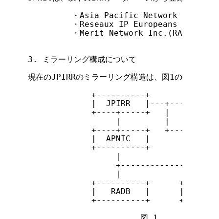
         ・Asia Pacific Network Informat
         ・Reseaux IP Europeans Network 
         ・Merit Network Inc.(RADB)

3. ミラーリング構成について

現在のJPIRRのミラーリング構造は、図1の通りです。
             +----------+       +-------
             |  JPIRR   |---+---|  VERIO
             +----+-----+   |   +-------
                  |         |   +-------
             +----+-----+   +---|  TISAC
             |  APNIC   |       +-------
             +----------+

                  |

                  +-----------------+

                  |                 |

             +----------+      +--------
             |   RADB   |      | RIPE NC
             +----------+      +--------
                       図 1
