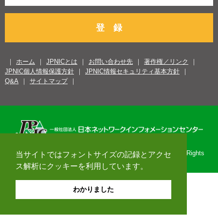
登 録
ホーム
JPNICとは
お問い合わせ先
著作権／リンク
JPNIC個人情報保護方針
JPNIC情報セキュリティ基本方針
Q&A
サイトマップ
Copyright© 1996-2026 Japan Network Information Center. All Rights
当サイトではフォントサイズの記録とアクセ
Reserved.
ス解析にクッキーを利用しています。
わかりました