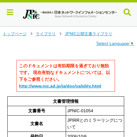
メ
トップページ
ライブラリ
JPNIC公開文書ライブラリ
イ
>
>
Select Language
▼
ン
コ
ン
テ
このドキュメントは有効期限を過ぎており無効
ン
です。 現在有効なドキュメントについては、以
ツ
下をご参照ください。
へ
http://www.nic.ad.jp/ja/doc/validity.html
ジ
ャ
ン
文書管理情報
プ
文書番号
JPNIC-01054
す
る
JPIRRとのミラーリングにつ
文書名
いて
発効日
2006/10/6