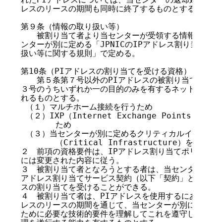
レスのリースの期間も同時に終了するものとする。

第９条（情報の取り扱い等）

　　被割り当て者より当センターが受領する情報の取り扱
ンターが別に定める「JPNICのIPアドレス割り当て管
扱い等に関する規則」で定める。

第10条（PIアドレスの割り当てを受ける資格）

　　第５条第７号以外のPIアドレスの被割り当て者は、
３号のうちいずれか一の目的のみを有するネットワークを
れるものとする。

 （１）マルチホーム接続を行うため

 （２）IXP（Internet Exchange Points
       ため

 （３）当センターが別に定めるクリティカルインフラス
       （Critical Infrastructure）をイ
２　前項の資格要件は、IPアドレス割り当てポリシーに
には変更された内容に従う。

３　被割り当て者となろうとする者は、当センターとの間
アドレス割り当てサービス契約（以下「契約」という。）
スの割り当てを受けることができる。

４　被割り当て者は、PIアドレスを使用するにあたり、第
レスのリースの期間を通じて、当センターが別に定める割
ために必要な技術的要件を理解してこれを遵守し、その技