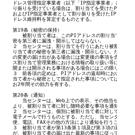
ドレス管理指定事業者（以下「IP指定事業者」という）と
り振りを受けている場合は、割り当てを受けたPIアドレス
およびIP指定事業者として割り振りを受けたIPアドレス
ドレス維持料を算定するものとする。

第19条（秘密の保持）

　　被割り当て者は、このPIアドレスの割り当てにより
密を第三者に漏洩・開示してはならない。

２　当センターは、割り当てを行うにあたり被割り当て者
り当て者の秘密を第三者に漏洩・開示しない。ただし、第
の変更の届け出がある場合には変更後の事項を含む）および
ス割り当て管理業務における情報の取り扱い等に関する規
開または開示される事項がある場合にはこの限りでない。
３　前各項の定めは、PIアドレスの返却時において、当
当て者から秘密として指定された事項については、このP
お2年間その効力を有する。

第20条（通知）

　　当センターは、Web上での表示、その他当センター
より、被割り当て者に対し随時必要な事項を通知する。

２　当センターは、個別に被割り当て者に対して通知を行
電子メールで行うものとする。ただし、当センターが、電
便、電話、FAXその他の方法により通知を行うことを妨
３　被割り当て者が第13条第１項及び第３項の届け出を
が、被割り当て者の届け出た最新の事項に従って通知を発