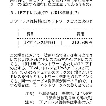
ターの指定する銀行口座に送金して支払うものとする。

３．IPアドレス維持料（2013年度まで）

IPアドレス維持料は1ネットワークごとに次の表の通りと
   +--------------------+----------------
   |   費目             |    費用          
   +--------------------+----------------
   |  IPアドレス維持料  |    210,000円       
   +--------------------+----------------
この場合において、被割り当て者が１割り当てネットワーク
レスおよびIPv6アドレスの両方のPIアドレスの割り当
ても、１割り当てネットワークあたりのIP アドレス維
のとする。IPv4アドレスとIPv6アドレスが同一のネッ
れる（いわゆるデュアルスタックの）場合だけでなく、IPv
ドレスを別々のネットワーク機器を通じてインターネット
ても、同一のサービス提供者が同一の目的で、インターネ
する場合は、同一ネットワークへの割り当てとみなす。

　　　　注３） 記載金額は、消費税および地方消費税相
               手数料は被割り当て者の負担とする
　　　　注４） IPアドレス維持料は事由のいかんを問わ