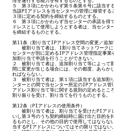
理を遂行する能力を有するものとする。

５　第３項にかかわらず第５条第６号に該当するPIアド
当該PIアドレスを当センターの管理に移管するときは、
３項に定める契約を締結するものとする。

６　第３項にかかわらず当センターの承諾を得てIPアドレ
ドレスとして使用しようとする者は、当センターとの間で
を締結するものとする。

第11条（割り当てIPアドレス空間の変更／追加割り当て
　　被割り当て者は、1割り当てネットワークに対する追
センターが別に定めるIPアドレス管理指定事業者の要件
加割り当て申請を行うことができない。

２　被割り当て者は、追加割り当て等によって割り当てを
間に変更が生じる場合には、その都度、あらかじめ契約変
ればならない。

３　被割り当て者は、第１項に該当する追加割り当てを希
ンターとの間で当センター所定のIPアドレス管理指定事業
アドレス割り当て等に関する規則の定めるところに従い、
割り振りを受け、割り当てを行うものとする。

第12条（PIアドレスの使用条件）

　　被割り当て者は、割り当てを受けたPIアドレスを、第
いし第３号のうち契約締結時に届け出た目的を持つネット
るものとし、その他の目的で使用してはならない。ただし
当するPIアドレスについてはその限りではない。
