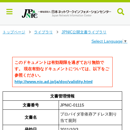
メ
トップページ
ライブラリ
JPNIC公開文書ライブラリ
>
>
イ
Select Language
▼
ン
コ
ン
テ
このドキュメントは有効期限を過ぎており無効で
ン
す。 現在有効なドキュメントについては、以下をご
ツ
参照ください。
へ
http://www.nic.ad.jp/ja/doc/validity.html
ジ
ャ
ン
文書管理情報
プ
文書番号
JPNIC-01115
す
る
プロバイダ非依存アドレス割り
文書名
当て規則
発効日
2011/10/3