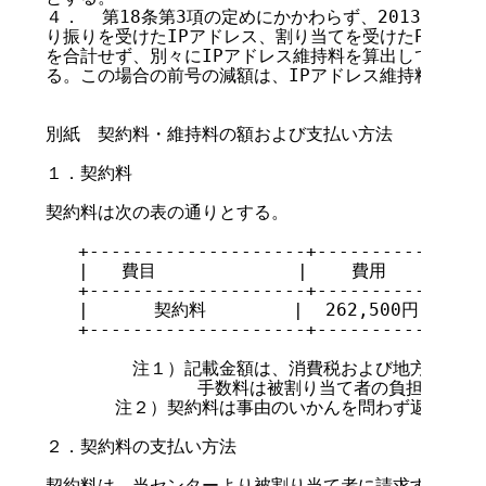
４．  第18条第3項の定めにかかわらず、2013年度ま
り振りを受けたIPアドレス、割り当てを受けたPIアドレ
を合計せず、別々にIPアドレス維持料を算出して支払う
る。この場合の前号の減額は、IPアドレス維持料の合算
別紙　契約料・維持料の額および支払い方法

１．契約料

契約料は次の表の通りとする。

   +--------------------+----------------
   |   費目             |    費用          
   +--------------------+----------------
   |      契約料        |  262,500円       
   +--------------------+----------------
        注１）記載金額は、消費税および地方消費税
              手数料は被割り当て者の負担とする。
　　　　注２）契約料は事由のいかんを問わず返還しない
２．契約料の支払い方法

契約料は、当センターより被割り当て者に請求する。被割