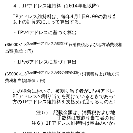
４．IPアドレス維持料（2014年度以降）

IPアドレス維持料は、毎年4月1日0:00の割り当てアド
以下の計算式によって算出する。

・IPv4アドレスに基づく算出

(log
[IPv4アドレスの総数]-9)
(65000×1.3
)+消費税および地方消費税相
2
当額(単位：円)
・IPv6アドレスに基づく算出

(log
[IPv6アドレスの/56の個数]-23)
(65000×1.3
)+消費税および地方消
2
費税相当額(単位：円)
この場合において、被割り当て者がIPv4アドレスおよびI
PIアドレスの割り当てを受けているときであっても、い
方のIPアドレス維持料を支払えば足りるものとする。

        注５） 記載金額は、消費税および地方消費
               手数料は被割り当て者の負担とする
　　　　注６）IPアドレス維持料は事由のいかんを問わ