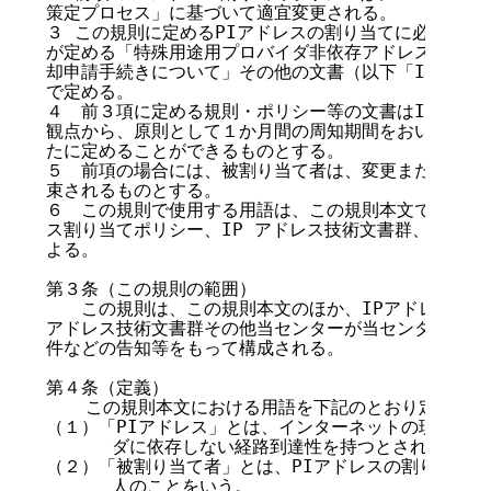
策定プロセス」に基づいて適宜変更される。

３ この規則に定めるPIアドレスの割り当てに必要な技
が定める「特殊用途用プロバイダ非依存アドレス割り当て
却申請手続きについて」その他の文書（以下「IPアドレ
で定める。

４　前３項に定める規則・ポリシー等の文書はIPアドレ
観点から、原則として１か月間の周知期間をおいたうえ、
たに定めることができるものとする。

５　前項の場合には、被割り当て者は、変更または新たに
束されるものとする。

６　この規則で使用する用語は、この規則本文で定めるも
ス割り当てポリシー、IP アドレス技術文書群、その他
よる。

第３条（この規則の範囲）

　　この規則は、この規則本文のほか、IPアドレス割り当
アドレス技術文書群その他当センターが当センターのWe
件などの告知等をもって構成される。

第４条（定義）

　  この規則本文における用語を下記のとおり定義する。
（１）「PIアドレス」とは、インターネットの現実の運
      ダに依存しない経路到達性を持つとされているI
（２）「被割り当て者」とは、PIアドレスの割り当てを
      人のことをいう。
