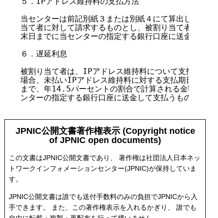
５．IPアドレス維持料の支払方法

当センターは前記別紙３または別紙４にて算出したIPア
当て者に対して請求するものとし、被割り当て者は請求書
末日までに当センターの指定する銀行口座に送金して支払
６．遅延利息

被割り当て者は、IPアドレス維持料について支払期日を
場合、未払いIPアドレス維持料に対する支払期日の翌日
まで、年14.5パーセントの割合で計算される金額を遅延
ンターの指定する銀行口座に送金して支払うものとする。
JPNIC公開文書著作権表示 (Copyright notice
of JPNIC open documents)
この文書はJPNIC公開文書であり、 著作権は社団法人日本ネッ
トワークインフォメーションセンター(JPNIC)が保持していま
す。
JPNIC公開文書は誰でも送付手数料のみの負担でJPNICから入
手できます。 また、この著作権表示を入れるかぎり、 誰でも
自由に転載・複製・再配布を行って構いません。