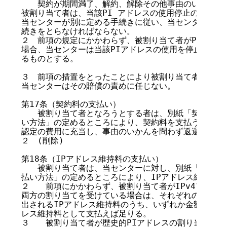
　　契約が期間満了、解約、解除その他事由のいかんを問
被割り当て者は、当該PI アドレスの使用停止のために
当センターが別に定める手続きに従い、当センターに対し
続きをとらなければならない。

２　前項の規定にかかわらず、被割り当て者がPIアドレ
場合、当センターは当該PIアドレスの使用を停止させる
るものとする。

３　前項の措置をとったことにより被割り当て者に発生し
当センターはその賠償の責めに任じない。

第17条（契約料の支払い）

　　被割り当て者となろうとする者は、別紙「契約料・維
い方法」の定めるところにより、契約料を支払うものとす
認定の費用に充当し、事由のいかんを問わず返還しない。
２　(削除)

第18条（IPアドレス維持料の支払い）

　　被割り当て者は、当センターに対し、別紙「契約料・
払い方法」の定めるところにより、IPアドレス維持料を
２　　前項にかかわらず、被割り当て者がIPv4アドレスお
両方の割り当てを受けている場合は、それぞれのIPアド
出されるIPアドレス維持料のうち、いずれか金額の高い方
レス維持料として支払えば足りる。

３　　被割り当て者が歴史的PIアドレスの割り当てを受け