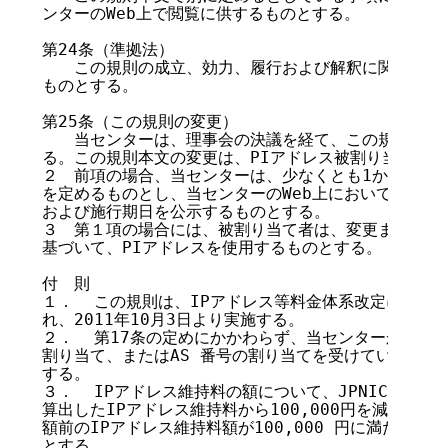
ンターのWeb上で閲覧に供するものとする。

第24条（準拠法）

　　この規則の成立、効力、履行および解釈に関しては、
ものとする。

第25条（この規則の変更）

　　当センターは、理事会の決議を経て、この規則本文を
る。この規則本文の変更は、PIアドレス被割り当て者に
２　前項の場合、当センターは、少なくとも1か月以上の
を定めるものとし、当センターのWeb上において、変更
および施行期日を公示するものとする。

３　第１項の場合には、被割り当て者は、変更または新た
基づいて、PIアドレスを使用するものとする。

付　則

１．  この規則は、IPアドレス等料金体系改定に伴い、2
れ、2011年10月3日より実施する。

２．  第17条の定めにかかわらず、当センターから既に
割り当て、またはAS 番号の割り当てを受けている者は
する。

３．  IPアドレス維持料の額について、JPNIC正会員
算出したIPアドレス維持料から100,000円を減じた金
額前のIPアドレス維持料額が100,000 円に満たない
とする。
