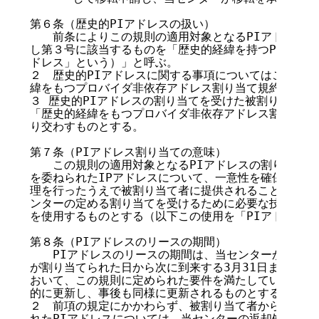
第６条（歴史的PIアドレスの扱い）

　　前条によりこの規則の適用対象となるPIアドレスの
し第３号に該当するものを「歴史的経緯を持つPIアドレス
ドレス」という）」と呼ぶ。

２　歴史的PIアドレスに関する事項についてはこの規則
緯をもつプロバイダ非依存アドレス割り当て規約」が適用
３ 歴史的PIアドレスの割り当てを受けた被割り当て者
「歴史的経緯をもつプロバイダ非依存アドレス割り当てに
り交わすものとする。

第７条（PIアドレス割り当ての意味）

　　この規則の適用対象となるPIアドレスの割り当てと
を委ねられたIPアドレスについて、一意性を確保するた
理を行ったうえで被割り当て者に提供されることをいい、
ンターの定める割り当てを受けるために必要な技術的要件
を使用するものとする（以下この使用を「PIアドレス・
第８条（PIアドレスのリースの期間）

　　PIアドレスのリースの期間は、当センターから被割り
が割り当てられた日から次に到来する3月31日までとす
おいて、この規則に定められた要件を満たしている場合に
的に更新し、事後も同様に更新されるものとする。

２　前項の規定にかかわらず、被割り当て者から当センタ
れたPIアドレスについては、当センターの返却処理完了日