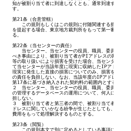
知が被割り当て者に到達しなくとも、通常到達すべき時に
す。

第21条（合意管轄）

　　この規則もしくはこの規則に付随関連する措置または
を提起する場合、東京地方裁判所をもって第一審の専属的
る。

第22条（当センターの責任）

　　当センター、当センターの役員、職員、委員その他の
べき事由により、被割り当て者がPIアドレスの割り当て、
等の取り扱いにより損害を受けた場合、当センターのみが
て当センターが当該年度に現実に収納したIPアドレス維
現実に発生した直接の損害についてのみ、損害を賠償する
の責任を負担しない。なお、当該年度のIPアドレス維持
第17条に基づき納入された契約料の範囲内とする。

２　当センター、当センターの役員、職員、委員その他の
の管理するデータベースの運用について、何人に対しても
担しない。

３　被割り当て者と第三者の間で、被割り当て者が割り当
ドレスに関していかなる紛争が生じたとしても、被割り当
費用をもって処理解決するものとする。

第23条（閲覧）

　　この規則本文で別に定めるとしている事項については