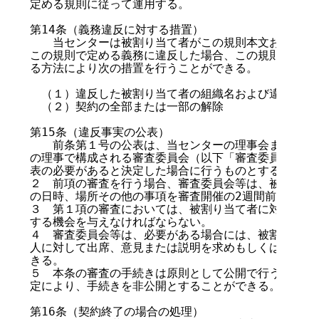
定める規則に従って運用する。

第14条（義務違反に対する措置）

　　当センターは被割り当て者がこの規則本文およびIP
この規則で定める義務に違反した場合、この規則または当
る方法により次の措置を行うことができる。

　（１）違反した被割り当て者の組織名および違反事項等
　（２）契約の全部または一部の解除

第15条（違反事実の公表）

　　前条第１号の公表は、当センターの理事会または理事
の理事で構成される審査委員会（以下「審査委員会等」と
表の必要があると決定した場合に行うものとする。

２　前項の審査を行う場合、審査委員会等は、被割り当て
の日時、場所その他の事項を審査開催の2週間前までに通
３　第１項の審査においては、被割り当て者に対し、意見
する機会を与えなければならない。

４　審査委員会等は、必要がある場合には、被割り当て者
人に対して出席、意見または説明を求めもしくは資料の提
きる。

５　本条の審査の手続きは原則として公開で行う。ただし
定により、手続きを非公開とすることができる。

第16条（契約終了の場合の処理）
