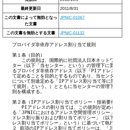
最終更新日
2011/8/31
この文書によって無効となっ
JPNIC-01067
た文書
この文書を無効とする文書
JPNIC-01132
プロバイダ非依存アドレス割り当て規則

第１条（目的）

　　この規則は、国際的に社団法人日本ネットワークイン
ター（以下「当センター」という）の管理下に置くべきで
るプロバイダ非依存アドレス（以下「PIアドレス」とい
て定めることを目的とするものであり、当センターがIP
について別途定める「IPアドレス割り当て等に関する規則
て規則」という。）とともに当センターの管理下にあるI
則を構成する。

第２条（IPアドレス割り当てポリシー・技術要件、用語）
　　PIアドレスの割り当ては、この規則が定める事項の
る「JPNICにおけるアドレス空間管理ポリシー」および「J
ドレス割り振りおよび割り当てポリシー」（以下これらの
レス割り当てポリシー」という）に基づいて執行する。

２ 前項のIPアドレス割り当てポリシーは、「JPNICに