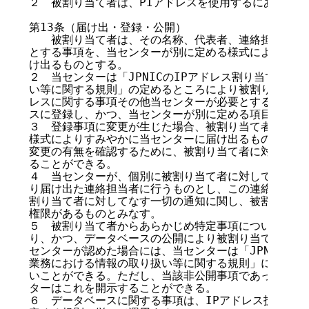
２　被割り当て者は、PIアドレスを使用するにあたりこ
第13条（届け出・登録・公開）

　　被割り当て者は、その名称、代表者、連絡担当者その
とする事項を、当センターが別に定める様式によりすみや
け出るものとする。

２　当センターは「JPNICのIPアドレス割り当て管理
い等に関する規則」の定めるところにより被割り当て者の
レスに関する事項その他当センターが必要とする事項を当
スに登録し、かつ、当センターが別に定める項目を公開・
３　登録事項に変更が生じた場合、被割り当て者は、当セ
様式によりすみやかに当センターに届け出るものとする。
変更の有無を確認するために、被割り当て者に対して必要
ることができる。

４　当センターが、個別に被割り当て者に対して通知を行
り届け出た連絡担当者に行うものとし、この連絡担当者は
割り当て者に対してなす一切の通知に関し、被割り当て者
権限があるものとみなす。

５　被割り当て者からあらかじめ特定事項について非公開
り、かつ、データベースの公開により被割り当て者が損害
センターが認めた場合には、当センターは「JPNIC のI
業務における情報の取り扱い等に関する規則」に基づき、
いことができる。ただし、当該非公開事項であっても、同
ターはこれを開示することができる。

６　データベースに関する事項は、IPアドレス技術文書