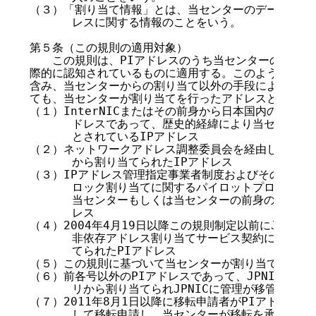
（３）「割り当て情報」とは、当センターのデータベース
      レスに関する情報のことをいう。

第５条（この規則の適用対象）

　　この規則は、PIアドレスのうち当センターの管理下
際的に認知されているものに適用する。このようなPIア
含み、当センターからの割り当て以外の手段によって入手
ても、当センターが割り当てを行ったアドレスと同等に扱
（１）InterNICまたはその前身から日本国内の組織に
      ドレスであって、歴史的経緯により当センター
      とされているIPアドレス

（２）ネットワークアドレス調整委員会を経由して、Inte
      から割り当てられたIPアドレス

（３）IPアドレス管理指定事業者制度およびその前身とな
      ロック割り当てに関するパイロットプロジェク
      当センターもしくは当センターの前身のJNICか
      レス

（４）2004年4月19日以降この規則制定以前にJPNIC
      非依存アドレス割り当てサービス契約に基づい
      てられたPIアドレス

（５）この規則に基づいて当センターが割り当てるPIア
（６）前各号以外のPIアドレスであって、JPNIC以外
      リから割り当てられJPNICに管理が移管されたP
（７）2011年8月1日以降に移転申請者がPIアドレスと
      して移転申請し、当センターが移転を承諾したP