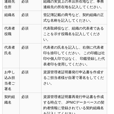
連絡先
必須
組織の実質上の本店所在地など、事務
住所
連絡先の所在地を記入してください。
組織名
必須
登記簿記載の商号など、契約組織の正
式な名称を記入してください。
代表者
必須
代表取締役など、組織の代表者である
役職
ことを示す役職名を記入してくださ
い。
代表者
必須
代表者の氏名を記入し、右側に代表者
氏名
印を捺印してください。 この印鑑は社
印や個人印ではなく、 印鑑登録した代
表者印を使用してください。
お申し
必須
資源管理者証明書発行申込書を作成す
込み担
るご担当者様が自署で署名をしてくだ
当者ご
さい。
署名
契約組
必須
資源管理者証明書再発行申込書を作成
織名
する時点で、 JPNICデータベースの契
約者情報に登録されている契約組織名
を記入してください。