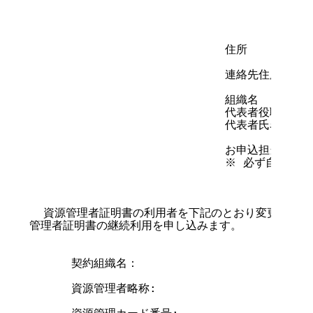
                            住所

                            連絡先住所

                            組織名

                            代表者役職

                            代表者氏名      
                            お申込担当者ご署
                            ※ 必ず自署願い
  資源管理者証明書の利用者を下記のとおり変更し、現
管理者証明書の継続利用を申し込みます。

      契約組織名：

      資源管理者略称:
