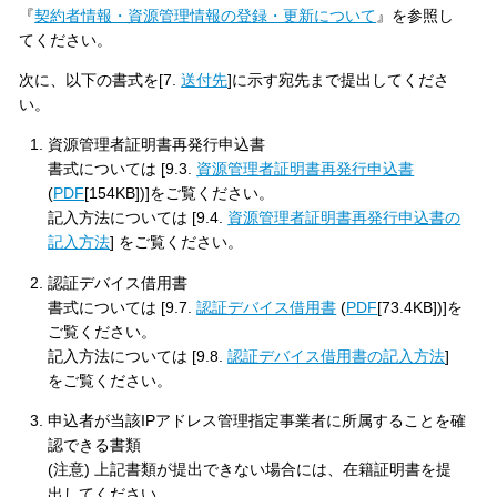
『
契約者情報・資源管理情報の登録・更新について
』を参照し
てください。
次に、以下の書式を[7.
送付先
]に示す宛先まで提出してくださ
い。
資源管理者証明書再発行申込書
書式については [9.3.
資源管理者証明書再発行申込書
(
PDF
[154KB])]をご覧ください。
記入方法については [9.4.
資源管理者証明書再発行申込書の
記入方法
] をご覧ください。
認証デバイス借用書
書式については [9.7.
認証デバイス借用書
(
PDF
[73.4KB])]を
ご覧ください。
記入方法については [9.8.
認証デバイス借用書の記入方法
]
をご覧ください。
申込者が当該IPアドレス管理指定事業者に所属することを確
認できる書類
(注意) 上記書類が提出できない場合には、在籍証明書を提
出してください。