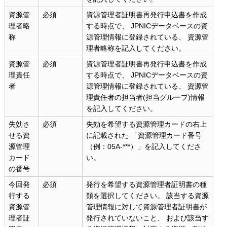
資源管
必須
資源管理者証明書再発行申込書を作成
理者略
する時点で、 JPNICデータベースの資
称
源管理情報に登録されている、 資源管
理者略称を記入してください。
資源管
必須
資源管理者証明書再発行申込書を作成
理責任
する時点で、 JPNICデータベースの資
者
源管理情報に登録されている、 資源管
理責任者の担当者(担当グループ)情報
を記入してください。
失効さ
必須
失効を希望する資源管理カードの右上
せる資
に記載された 「資源管理カード番号
源管理
（例：05A-***）」を記入してくださ
カード
い。
の番号
今回発
必須
発行を希望する資源管理者証明書の種
行する
類を選択してください。 該当する資源
資源管
管理情報に対して資源管理者証明書が
理者証
発行されていないこと、 および該当す