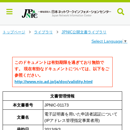
メ
トップページ
ライブラリ
JPNIC公開文書ライブラリ
>
>
イ
Select Language
▼
ン
コ
ン
テ
このドキュメントは有効期限を過ぎており無効で
ン
す。 現在有効なドキュメントについては、以下をご
ツ
参照ください。
へ
http://www.nic.ad.jp/ja/doc/validity.html
ジ
ャ
ン
文書管理情報
プ
本文書番号
JPNIC-01173
す
る
電子証明書を用いた申請者認証について
文書名
(IPアドレス管理指定事業者用)
発効日
2013/9/3