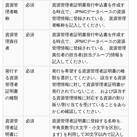
資源管
必須
資源管理者証明書発行申込書を作成す
理者略
る時点で、 JPNICデータベースの資源
称
管理情報に登録されている、 資源管理
者略称を記入してください。
資源管
必須
資源管理者証明書発行申込書を作成す
理責任
る時点で、 JPNICデータベースの資源
者
管理情報に登録されている、 資源管理
責任者の担当者(担当グループ)情報を
記入してください。
発行す
必須
発行を希望する資源管理者証明書の種
る資源
類を選択してください。 該当する資源
管理者
管理情報に対して資源管理者証明書が
証明書
発行されていないこと、 および該当す
の種類
る資源管理情報に対応する資源の割り
振り/割り当てを受けていることをあら
かじめ確認してください。
資源管
必須
資源管理者証明書に登録する名称を、
理者証
半角英数字(大文字・小文字を区別し
明書に
ます) を利用して30文字以内で記入し