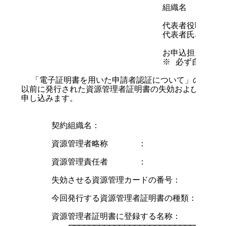
                            組織名

                            代表者役職

                            代表者氏名      
                            お申込担当者ご署
                            ※ 必ず自署願い
  「電子証明書を用いた申請者認証について」の内容に
以前に発行された資源管理者証明書の失効および資源管理
申し込みます。

      契約組織名：

      資源管理者略称      ：

      資源管理責任者      ：

      失効させる資源管理カードの番号：

      今回発行する資源管理者証明書の種類： □IPv4   
      資源管理者証明書に登録する名称：

         ┌┬┬┬┬┬┬┬┬┬┬┬┬┬┬┬┬┬┬┬┬┬┬┬┬┬┬┬┬┬┐
