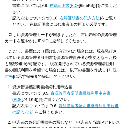
書式については[9.9.
在籍証明書
(
PDF
[65.5KB])]をご覧くだ
さい。
記入方法については[9.10.
在籍証明書の記入方法
]をご覧く
ださい。 在籍証明書には代表者印の押印が必要です。
新しい資源管理カードが届きましたら、古い内容の資源管理
カードを速やかにJPNICに返却してください。
ただし、書面により届け出が行われた場合には、現在発行さ
れている資源管理者証明書を資源管理責任者が変更となった後
も継続利用が可能です。 現在発行されている資源管理者証明
書の継続利用を希望する場合には、 以下の書類を作成し [7.
送
付先
]に示す宛先まで提出してください。
資源管理者証明書継続利用申込書
書式については [9.5.
資源管理者証明書継続利用申込書
(
PDF
[74.1KB])]をご覧ください。
記入方法については [9.6.
資源管理者証明書継続利用申込書
の記入方法
] をご覧ください。
申込者の身分証明書等の写しなど、申込者が当該IPアドレス