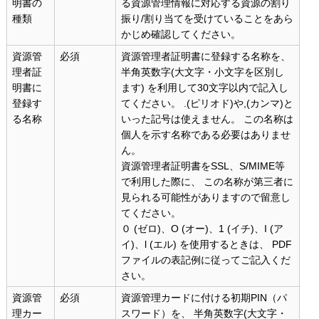
明書の
る資源管理情報に対応する資源の割り
種類
振り/割り当てを受けていることをあら
かじめ確認してください。
資源管
必須
資源管理者証明書に登録する名称を、
理者証
半角英数字(大文字・小文字を区別し
明書に
ます) を利用して30文字以内で記入し
登録す
てください。 .(ピリオド)や,(カンマ)と
る名称
いった記号は使えません。 この名称は
個人を示す名称である必要はありませ
ん。
資源管理者証明書をSSL、S/MIME等
で利用した際に、 この名称が第三者に
見られる可能性がありますので留意し
てください。
０ (ゼロ)、O (オー)、1 (イチ)、I (ア
イ)、l (エル) を使用するときは、 PDF
ファイルの表記例に従ってご記入くだ
さい。
資源管
必須
資源管理カードに付ける初期PIN（パ
理カー
スワード）を、 半角英数字(大文字・