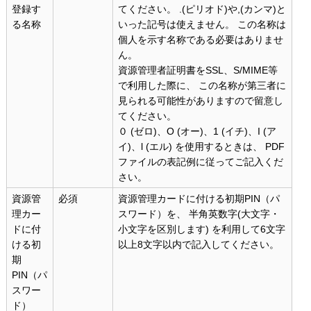
登録す
てください。 .(ピリオド)や,(カンマ)と
る名称
いった記号は使えません。 この名称は
個人を示す名称である必要はありませ
ん。
資源管理者証明書をSSL、S/MIME等
で利用した際に、 この名称が第三者に
見られる可能性がありますので留意し
てください。
０ (ゼロ)、O (オー)、1 (イチ)、I (ア
イ)、l (エル) を使用するときは、 PDF
ファイルの表記例に従ってご記入くだ
さい。
資源管
必須
資源管理カードに付ける初期PIN（パ
理カー
スワード）を、 半角英数字(大文字・
ドに付
小文字を区別します) を利用して6文字
ける初
以上8文字以内で記入してください。
期
PIN（パ
スワー
ド）