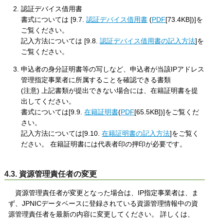
認証デバイス借用書
書式については [9.7.
認証デバイス借用書
(
PDF
[73.4KB])]を
ご覧ください。
記入方法については [9.8.
認証デバイス借用書の記入方法
]を
ご覧ください。
申込者の身分証明書等の写しなど、申込者が当該IPアドレス
管理指定事業者に所属することを確認できる書類
(注意) 上記書類が提出できない場合には、在籍証明書を提
出してください。
書式については[9.9.
在籍証明書
(
PDF
[65.5KB])]をご覧くだ
さい。
記入方法については[9.10.
在籍証明書の記入方法
]をご覧く
ださい。 在籍証明書には代表者印の押印が必要です。
4.3. 資源管理責任者の変更
資源管理責任者が変更となった場合は、IP指定事業者は、ま
ず、JPNICデータベースに登録されている資源管理情報中の資
源管理責任者を最新の内容に変更してください。 詳しくは、