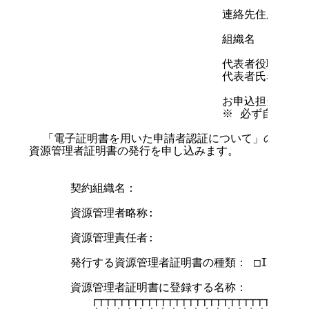
                            連絡先住所

                            組織名

                            代表者役職

                            代表者氏名      
                            お申込担当者ご署
                            ※ 必ず自署願い
  「電子証明書を用いた申請者認証について」の内容に
資源管理者証明書の発行を申し込みます。

      契約組織名：

      資源管理者略称:

      資源管理責任者:

      発行する資源管理者証明書の種類： □IPv4     
      資源管理者証明書に登録する名称：

         ┌┬┬┬┬┬┬┬┬┬┬┬┬┬┬┬┬┬┬┬┬┬┬┬┬┬┬┬┬┬┐
