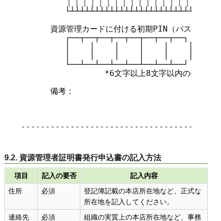
         ｜｜｜｜｜｜｜｜｜｜｜｜｜｜｜｜｜｜｜
         └┴┴┴┴┴┴┴┴┴┴┴┴┴┴┴┴┴┴┴┴┴┴┴┴┴┴┴┴┴┘

      資源管理カードに付ける初期PIN（パスワード）
         ┌──┬──┬──┬──┬──┬──┬──┬──┐

         │    │    │    │    │    │    │ 
         │    │    │    │    │    │    │ 
         └──┴──┴──┴──┴──┴──┴──┴──┘

                 *6文字以上8文字以内の半角
      備考：

-----------------------------------------
9.2. 資源管理者証明書発行申込書の記入方法
項目
記入の要否
記入内容
住所
必須
登記簿記載の本店所在地など、正式な
所在地を記入してください。
連絡先
必須
組織の実質上の本店所在地など、事務