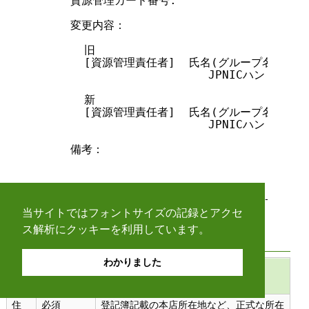
      資源管理カード番号:

      変更内容：

        旧

        [資源管理責任者]  氏名(グループ名)：

                          JPNICハンドル
        新

        [資源管理責任者]  氏名(グループ名)：

                          JPNICハンドル
      備考：

-----------------------------------------
当サイトではフォントサイズの記録とアクセ
ス解析にクッキーを利用しています。
9.6. 資源管理者証明書継続利用申込書の記入方法
わかりました
項
記入の要否
記入内容
目
住
必須
登記簿記載の本店所在地など、正式な所在