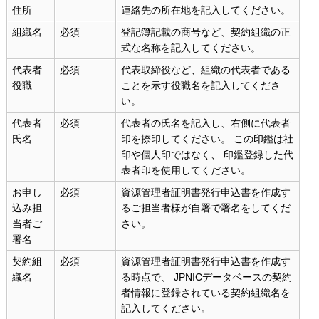
住所
連絡先の所在地を記入してください。
組織名
必須
登記簿記載の商号など、契約組織の正
式な名称を記入してください。
代表者
必須
代表取締役など、組織の代表者である
役職
ことを示す役職名を記入してくださ
い。
代表者
必須
代表者の氏名を記入し、右側に代表者
氏名
印を捺印してください。 この印鑑は社
印や個人印ではなく、 印鑑登録した代
表者印を使用してください。
お申し
必須
資源管理者証明書発行申込書を作成す
込み担
るご担当者様が自署で署名をしてくだ
当者ご
さい。
署名
契約組
必須
資源管理者証明書発行申込書を作成す
織名
る時点で、 JPNICデータベースの契約
者情報に登録されている契約組織名を
記入してください。