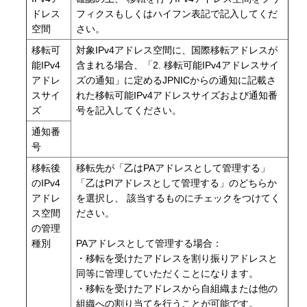
ドレス
フィクスもしくはハイフン表記で記入してくだ
空間
さい。
移転可
対象IPv4アドレス空間に、国際移転アドレスが
能IPv4
含まれる場合、「2. 移転可能IPv4アドレスサイ
アドレ
ズの通知」に定めるJPNICからの通知に記載さ
スサイ
れた移転可能IPv4アドレスサイズおよび通知番
ズ
号を記入してください。
通知番
号
移転後
移転先が「乙はPAアドレスとして管理する」
のIPv4
「乙はPIアドレスとして管理する」のどちらか
アドレ
を選択し、 該当するものにチェックをつけてく
ス空間
ださい。
の管理
種別
PAアドレスとして管理する場合：
・移転を受けたアドレスを割り振りアドレスと
同等に管理していただくことになります。
・移転を受けたアドレスから自組織または他の
組織への割り当てを行うことが可能です。