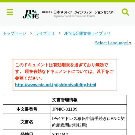
メ
トップページ
ライブラリ
JPNIC公開文書ライブラリ
>
>
イ
Select Language
▼
ン
コ
ン
テ
このドキュメントは有効期限を過ぎており無効で
ン
す。 現在有効なドキュメントについては、以下をご
ツ
参照ください。
へ
http://www.nic.ad.jp/ja/doc/validity.html
ジ
ャ
ン
文書管理情報
プ
本文書番号
JPNIC-01189
す
る
IPv4アドレス移転申請手続き(JPNIC契
文書名
約組織間の移転用)
発効日
2014/4/1