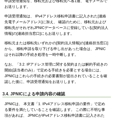
申請受理通知を、移転元および移転先へ各1通、 電子メールで
お送りします。
申請受理通知は、 IPv4アドレス移転申請書に記入された[連絡
先電子メールアドレス]に加え、 確認のために、移転元および
移転先がそれぞれJPNICデータベースに登録している[契約法人
情報]の[連絡担当窓口]にもお送りします。
移転元または移転先いずれかの[契約法人情報]の[連絡担当窓口]
から、 移転申請を取り下げる申し出があった場合は、 JPNIC
はそれ以降の手続き処理を一時中断します。
なお、「3.2. IPアドレス管理に関する契約または解約手続きの
開始(該当者のみ)」で定める手続きを必要とする場合には、
JPNICはこれらの手続きの必要書類が提出されていることを確
認した後に、申請受理通知をお送りします。
3.4. JPNICによる申請内容の確認
JPNICは、 本文書「1. IPv4アドレス移転申請の要件」で定め
る要件を満たしていることを確認します。 この際に不明な事
項があれば、 JPNICがIPv4アドレス移転申請書に記入された