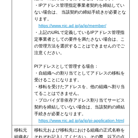
・IPアドレス管理指定事業者契約を締結してい
ない場合は、 当該契約の締結手続きが必要とな
ります。
https://www.nic.ad.jp/ja/ip/member/
・上記のURLで定義しているIPアドレス管理指
定事業者としての要件を満たさない場合は、こ
の管理方法を選択することはできませんのでご
注意ください。
PIアドレスとして管理する場合：
・自組織への割り当てとしてアドレスの移転を
受けることになります。
・移転を受けたアドレスを、他の組織へ割り当
てることはできません。
・プロバイダ非依存アドレス割り当てサービス
契約を締結していない場合は、当該契約の締結
手続きが必要となります。
https://www.nic.ad.jp/ja/ip/pi-application.html
移転元
移転元および移転先における組織の正式名称を
組織名/
それぞれ記入してください。その際、以下の点