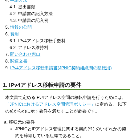
4.
申請方法
4.1. 提出書類
4.2. 申請書の記入方法
4.3. 申請書の記入例
5.
情報の公開
6.
費用
6.1. IPv4アドレス移転手数料
6.2. アドレス維持料
7.
問い合わせ窓口
8.
関連文書
9.
IPv4アドレス移転申請書(JPNIC契約組織間の移転用)
1. IPv4アドレス移転申請の要件
本文書で定めるIPv4アドレス空間の移転申請を行うためには、
「JPNICにおけるアドレス空間管理ポリシー」
に定める、 以下
のa)からd)に示す要件を満たすことが必要です。
移転元の要件
JPNICとIPアドレス管理に関する契約(*1) のいずれかの契
約を締結している組織であること。