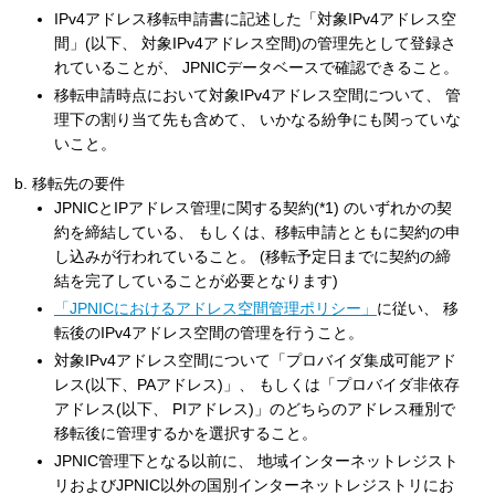
IPv4アドレス移転申請書に記述した「対象IPv4アドレス空
間」(以下、 対象IPv4アドレス空間)の管理先として登録さ
れていることが、 JPNICデータベースで確認できること。
移転申請時点において対象IPv4アドレス空間について、 管
理下の割り当て先も含めて、 いかなる紛争にも関っていな
いこと。
移転先の要件
JPNICとIPアドレス管理に関する契約(*1) のいずれかの契
約を締結している、 もしくは、移転申請とともに契約の申
し込みが行われていること。 (移転予定日までに契約の締
結を完了していることが必要となります)
「JPNICにおけるアドレス空間管理ポリシー」
に従い、 移
転後のIPv4アドレス空間の管理を行うこと。
対象IPv4アドレス空間について「プロバイダ集成可能アド
レス(以下、PAアドレス)」、 もしくは「プロバイダ非依存
アドレス(以下、 PIアドレス)」のどちらのアドレス種別で
移転後に管理するかを選択すること。
JPNIC管理下となる以前に、 地域インターネットレジスト
リおよびJPNIC以外の国別インターネットレジストリにお