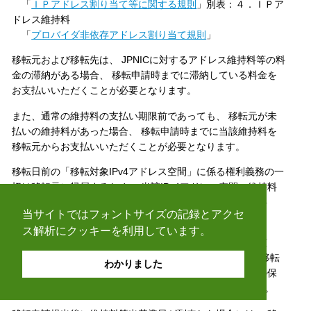
「
ＩＰアドレス割り当て等に関する規則
」別表：４．ＩＰア
ドレス維持料
「
プロバイダ非依存アドレス割り当て規則
」
移転元および移転先は、 JPNICに対するアドレス維持料等の料
金の滞納がある場合、 移転申請時までに滞納している料金を
お支払いいただくことが必要となります。
また、通常の維持料の支払い期限前であっても、 移転元が未
払いの維持料があった場合、 移転申請時までに当該維持料を
移転元からお支払いいただくことが必要となります。
移転日前の「移転対象IPv4アドレス空間」に係る権利義務の一
切は移転元に帰属するため、 当該IPv4アドレス空間の維持料
は移転元に課金されます。 移転元へ課金されている維持料
当サイトではフォントサイズの記録とアクセ
は、 移転元がお支払いください。
ス解析にクッキーを利用しています。
移転日後に最初に到来する維持料算出基準日以降は、 当該
IPv4アドレス空間の維持料は、 移転先に課金されます。 移転
わかりました
先が移転日以前にアドレスを保有していた場合は、 従前の保
有アドレス総量と合算して算出した維持料が課金されます。