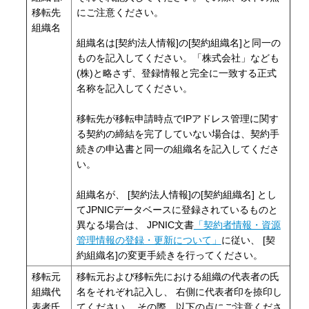
移転先
にご注意ください。
組織名
組織名は[契約法人情報]の[契約組織名]と同一の
ものを記入してください。「株式会社」なども
(株)と略さず、登録情報と完全に一致する正式
名称を記入してください。
移転先が移転申請時点でIPアドレス管理に関す
る契約の締結を完了していない場合は、契約手
続きの申込書と同一の組織名を記入してくださ
い。
組織名が、 [契約法人情報]の[契約組織名] とし
てJPNICデータベースに登録されているものと
異なる場合は、 JPNIC文書
「契約者情報・資源
管理情報の登録・更新について」
に従い、 [契
約組織名]の変更手続きを行ってください。
移転元
移転元および移転先における組織の代表者の氏
組織代
名をそれぞれ記入し、 右側に代表者印を捺印し
表者氏
てください。 その際、以下の点にご注意くださ