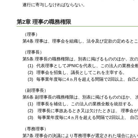
遂行に寄与しなければならない。
第2章 理事の職務権限
（理事）
第4条 理事は、理事会を組織し、法令及び定款の定めると
（理事長）
第5条 理事長の職務権限は、別表に掲げるもののほか、次
代表理事としてJPNICを代表し、この法人の業務全
理事会を招集し、議長としてこれを主宰する。
毎事業年度毎に4ヵ月を超える間隔で2回以上、自己
（副理事長）
第6条 副理事長の職務権限は、別表に掲げるもののほか、 
理事長を補佐し、この法人の業務全般を統括する。
理事長に事故あるとき又は欠けたときは、 理事会
毎事業年度毎に4ヵ月を超える間隔で2回以上、 自
（専務理事）
第7条 理事会の決議により専務理事が選定された場合にお