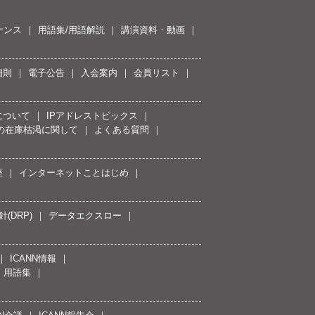
ナンス
用語集/用語解説
講演資料・動画
細則
電子公告
入会案内
会員リスト
について
IPアドレストピックス
スの在庫枯渇に関して
よくある質問
座
インターネットことはじめ
(DRP)
データエクスロー
ICANN情報
用語集