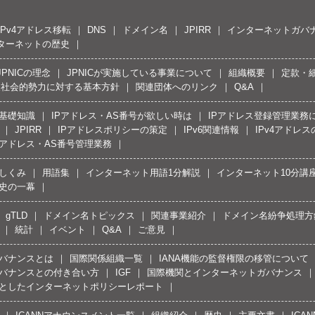
IPv4アドレス移転
DNS
ドメイン名
JPIRR
インターネットガバ
ターネットの歴史
JPNICの理念
JPNICが実施している事業について
組織概要
定款・
反社会的勢力に対する基本方針
関連団体へのリンク
Q&A
の基礎知識
IPアドレス・AS番号が欲しい時は
IPアドレス登録管理業務
JPIRR
IPアドレスポリシーの策定
IPv6関連情報
IPv4アドレ
Pアドレス・AS番号管理業務
しくみ
用語集
インターネット用語1分解説
インターネット10分講
史の一幕
gTLD
ドメイン名トピックス
関連事業紹介
ドメイン名紛争処理方針
統計
イベント
Q&A
ご意見
バナンスとは
国際関係組織一覧
IANA機能の監督権限の移管について
バナンスとの付き合い方
IGF
国際機関とインターネットガバナンス
としたインターネットポリシーレポート