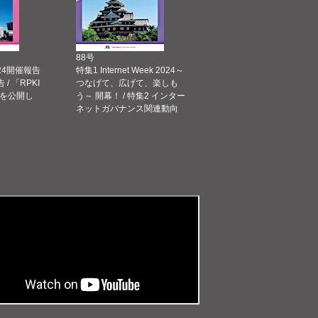
88号
 2024開催報告
特集1 Internet Week 2024～
告 / 「RPKI
つなげて、広げて、楽しも
を公開し
う～ 開幕！ / 特集2 インター
ネットガバナンス関連動向