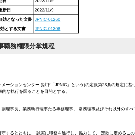
効日
2022/11/9
更新日
2022/11/9
無効となった文書
JPNIC-01260
無効とする文書
JPNIC-01306
事職務権限分掌規程
メーションセンター (以下「JPNIC」という)の定款第23条の規定に基
率的な執行を図ることを目的とする。
、 副理事長、業務執行理事たる専務理事、 常務理事及びそれ以外のすべ
遵守するとともに、 誠実に職務を遂行し、協力して、 定款に定めるこ