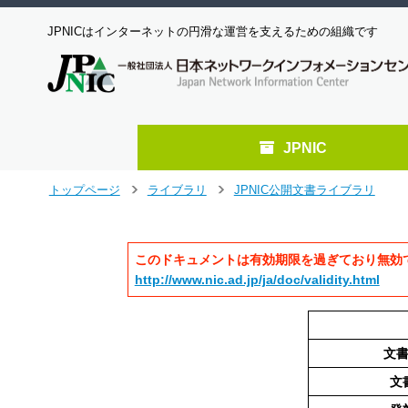
JPNICはインターネットの円滑な運営を支えるための組織です
JPNIC
メ
トップページ
ライブラリ
JPNIC公開文書ライブラリ
>
>
イ
ン
コ
このドキュメントは有効期限を過ぎており無効
ン
テ
http://www.nic.ad.jp/ja/doc/validity.html
ン
ツ
へ
ジ
文
ャ
文
ン
プ