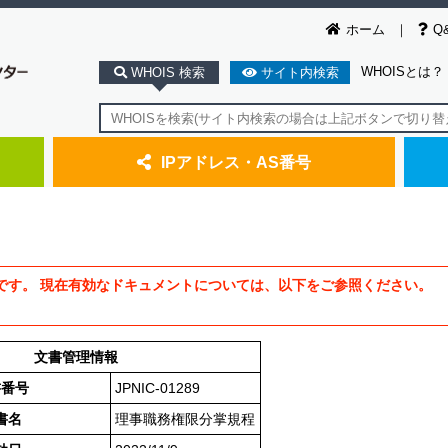
ホーム
Q
WHOISとは？
WHOIS 検索
サイト内検索
IPアドレス・AS番号
です。 現在有効なドキュメントについては、以下をご参照ください。
文書管理情報
書番号
JPNIC-01289
書名
理事職務権限分掌規程