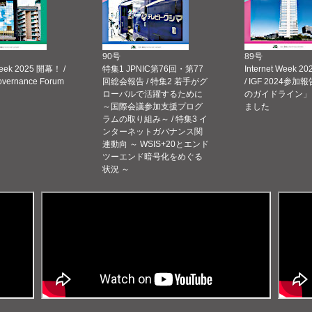
90号
89号
Week 2025 開幕！ /
特集1 JPNIC第76回・第77
Internet Week
Governance Forum
回総会報告 / 特集2 若手がグ
/ IGF 2024参加報
ローバルで活躍するために
のガイドライン」
～国際会議参加支援プログ
ました
ラムの取り組み～ / 特集3 イ
ンターネットガバナンス関
連動向 ～ WSIS+20とエンド
ツーエンド暗号化をめぐる
状況 ～