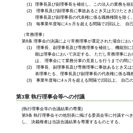
理事長及び副理事長を補佐し、この法人の業務を統
理事長及び副理事長に事故あるとき又は欠けたときは
理事長及び副理事長の代表権に係る職務権限を除く
毎事業年度毎に4ヵ月を超える間隔で2回以上、 自
（常務理事）
第8条 理事会の決議により常務理事が選定された場合にお
理事長、副理事長及び専務理事を補佐し、機能別に業
能は理事会において決定する。 ただし常務理事にお
は、 理事会にて業務分掌の見直しを行うまでの間に
理事長、副理事長及び専務理事に事故あるとき又は欠
表理事たる、理事長及び副理事長の代表権に係る職
事業年度毎に4ヵ月を超える間隔で2回以上、 自己
第3章 執行理事会等への付議
(執行理事会等の合議結果の尊重)
第9条 執行理事会その他別表に掲げる委員会等に付議すべ
し、 決裁権者は当該合議結果を尊重するものとする。