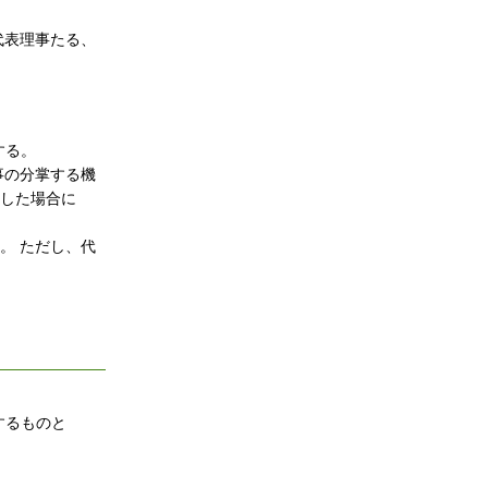
代表理事たる、
する。
事の分掌する機
生した場合に
。 ただし、代
するものと