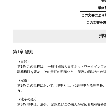
発
す
最終
る
この文書により
この文書を
理
第1章 総則
（目的）
第1条 この規程は、 一般社団法人日本ネットワークインフォ
職務権限を定め、その責任の明確化と、 業務の適法かつ効
（定義）
第2条 この規程において、理事とは、代表理事たる理事長
う。
（法令の遵守）
第3条 理事は、法令、 定款及びこの法人が定める規程等を