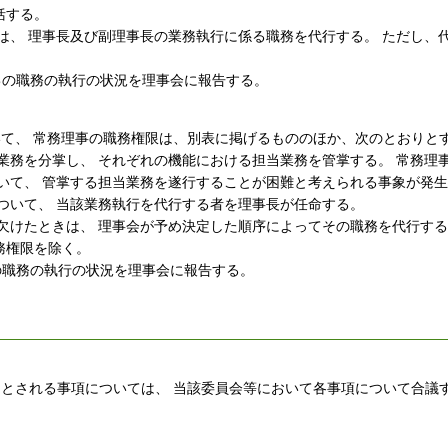
括する。
、 理事長及び副理事長の業務執行に係る職務を代行する。 ただし、
。
己の職務の執行の状況を理事会に報告する。
いて、 常務理事の職務権限は、別表に掲げるもののほか、次のとおりと
務を分掌し、 それぞれの機能における担当業務を管掌する。 常務理
いて、 管掌する担当業務を遂行することが困難と考えられる事象が発
ついて、 当該業務執行を代行する者を理事長が任命する。
けたときは、 理事会が予め決定した順序によってその職務を代行する
務権限を除く。
の職務の執行の状況を理事会に報告する。
きとされる事項については、 当該委員会等において各事項について合議