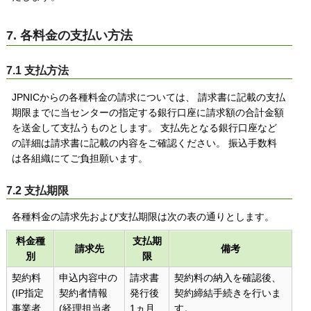
7. 各料金の支払い方法
7.1 支払方法
JPNICからの各種料金の請求については、 請求書に記載の支払
期限までに当センターの指定する銀行口座に請求額の合計金額
を送金して支払うものとします。 支払先となる銀行口座など
の詳細は請求書に記載の内容をご確認ください。 振込手数料
は各組織にてご負担願います。
7.2 支払期限
各種料金の請求先および支払期限は次の表の通りとします。
料金種
支払期
請求先
備考
別
限
契約料
申込内容中の
請求書
契約料の納入を確認後、
(IP指定
契約者情報
発行後
契約締結手続きを行いま
事業者
(経理担当者
1ヵ月
す。