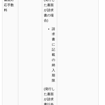
応手数
た書面
料
が請求
書の場
合)
請
求
書
に
記
載
の
納
入
期
限
(発行し
た書面
が請求
書以外