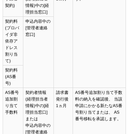
契約)
情報)中の[経
理担当窓口]
契約料
申込内容中の
(プロバ
[管理者連絡
イダ非
窓口]
依存ア
ドレス
割り当
て)
契約料
(AS番
号)
AS番号
契約者情報
請求書
AS番号追加割り当て手数
追加割
(経理担当者
発行後
料の納入を確認後、 当該
り当て
情報)中の[経
1ヵ月
申請にかかる新たなAS番
手数料
理担当窓口]
号割り当てまたは、 AS
または
番号移転を承認します。
申込内容中の
[管理者連絡