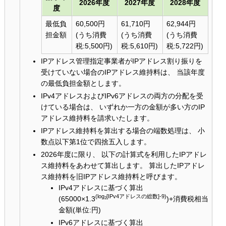
2026年度
2027年度
2028年度
度
最低負
60,500円
61,710円
62,944円
担金額
(うち消費
(うち消費
(うち消費
税:5,500円)
税:5,610円)
税:5,722円)
IPアドレス管理指定事業者がIPアドレス割り振りを
受けていない場合のIPアドレス維持料は、 当該年度
の最低負担金額とします。
IPv4アドレスおよびIPv6アドレスの両方の分配を受
けている場合は、 いずれか一方の金額が多い方のIP
アドレス維持料を請求いたします。
IPアドレス維持料を算出する場合の端数処理は、 小
数点以下第1位で四捨五入します。
2026年度に限り、 以下の計算式を利用したIPアドレ
ス維持料をあわせて算出します。 算出したIPアドレ
ス維持料を旧IPアドレス維持料と呼びます。
IPv4アドレスに基づく算出
(log
[IPv4アドレスの総数]-9)
(65000×1.3
)+消費税相当
2
金額(単位:円)
IPv6アドレスに基づく算出