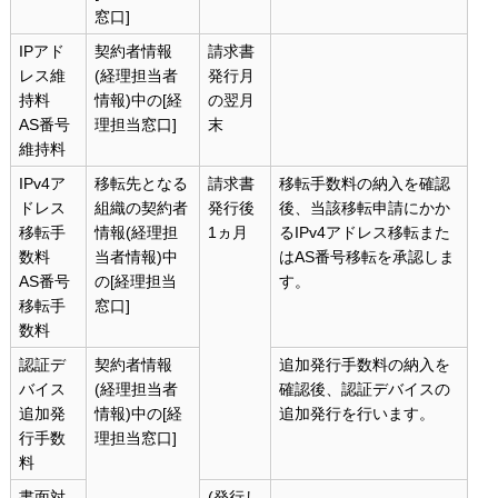
窓口]
IPアド
契約者情報
請求書
レス維
(経理担当者
発行月
持料
情報)中の[経
の翌月
AS番号
理担当窓口]
末
維持料
IPv4ア
移転先となる
請求書
移転手数料の納入を確認
ドレス
組織の契約者
発行後
後、当該移転申請にかか
移転手
情報(経理担
1ヵ月
るIPv4アドレス移転また
数料
当者情報)中
はAS番号移転を承認しま
AS番号
の[経理担当
す。
移転手
窓口]
数料
認証デ
契約者情報
追加発行手数料の納入を
バイス
(経理担当者
確認後、認証デバイスの
追加発
情報)中の[経
追加発行を行います。
行手数
理担当窓口]
料
書面対
(発行し