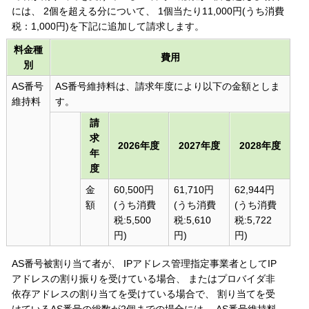
には、 2個を超える分について、 1個当たり11,000円(うち消費
税：1,000円)を下記に追加して請求します。
料金種
費用
別
AS番号
AS番号維持料は、請求年度により以下の金額としま
維持料
す。
請
求
2026年度
2027年度
2028年度
年
度
金
60,500円
61,710円
62,944円
額
(うち消費
(うち消費
(うち消費
税:5,500
税:5,610
税:5,722
円)
円)
円)
AS番号被割り当て者が、 IPアドレス管理指定事業者としてIP
アドレスの割り振りを受けている場合、 またはプロバイダ非
依存アドレスの割り当てを受けている場合で、 割り当てを受
けているAS番号の総数が2個までの場合には、 AS番号維持料