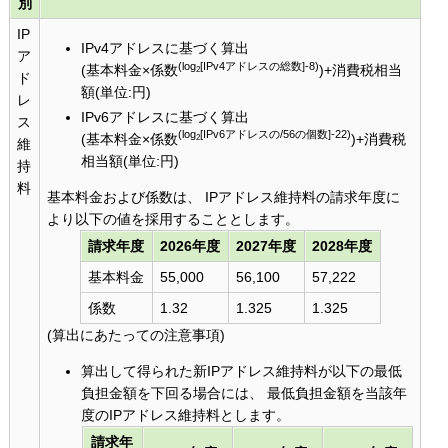
別
IP
IPv4アドレスに基づく算出
ア
(log
[IPv4アドレスの総数]-8)
(基本料金×係数
)+消費税相当
2
ド
額(単位:円)
レ
IPv6アドレスに基づく算出
ス
(log
[IPv6アドレスの/56の個数]-22)
(基本料金×係数
)+消費税
2
維
相当額(単位:円)
持
料
基本料金および係数は、 IPアドレス維持料の請求年度に
より以下の値を採用することとします。
請求年度
2026年度
2027年度
2028年度
基本料金
55,000
56,100
57,222
係数
1.32
1.325
1.325
(算出にあたっての注意事項)
算出して得られた新IPアドレス維持料が以下の最低
負担金額を下回る場合には、 最低負担金額を当該年
度のIPアドレス維持料とします。
請求年