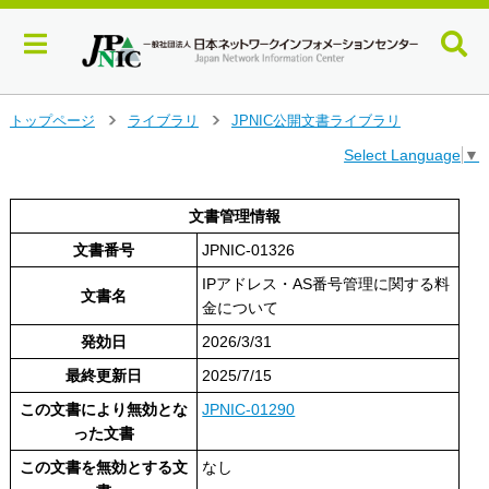
メ
トップページ
ライブラリ
JPNIC公開文書ライブラリ
>
>
イ
Select Language
▼
ン
コ
ン
文書管理情報
テ
文書番号
JPNIC-01326
ン
ツ
IPアドレス・AS番号管理に関する料
へ
文書名
金について
ジ
ャ
発効日
2026/3/31
ン
最終更新日
2025/7/15
プ
す
この文書により無効とな
JPNIC-01290
る
った文書
この文書を無効とする文
なし