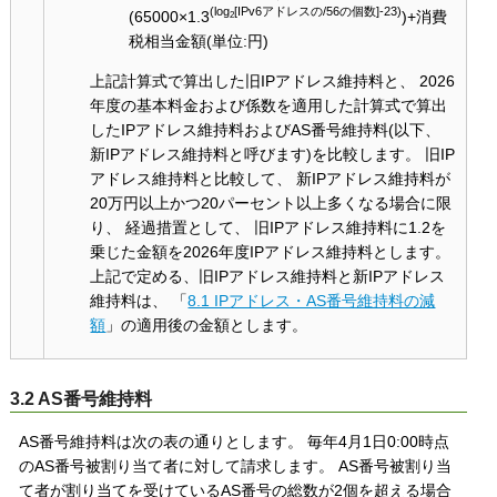
(log
[IPv6アドレスの/56の個数]-23)
(65000×1.3
)+消費
2
税相当金額(単位:円)
上記計算式で算出した旧IPアドレス維持料と、 2026
年度の基本料金および係数を適用した計算式で算出
したIPアドレス維持料およびAS番号維持料(以下、
新IPアドレス維持料と呼びます)を比較します。 旧IP
アドレス維持料と比較して、 新IPアドレス維持料が
20万円以上かつ20パーセント以上多くなる場合に限
り、 経過措置として、 旧IPアドレス維持料に1.2を
乗じた金額を2026年度IPアドレス維持料とします。
上記で定める、旧IPアドレス維持料と新IPアドレス
維持料は、 「
8.1 IPアドレス・AS番号維持料の減
額
」の適用後の金額とします。
3.2 AS番号維持料
AS番号維持料は次の表の通りとします。 毎年4月1日0:00時点
のAS番号被割り当て者に対して請求します。 AS番号被割り当
て者が割り当てを受けているAS番号の総数が2個を超える場合