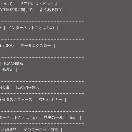
について
IPアドレストピックス
スの在庫枯渇に関して
よくある質問
座
インターネットことはじめ
(DRP)
データエクスロー
ICANN情報
用語集
NN会議
ICANN報告会
接続検証タスクフォース
技術セミナー
ターネットことはじめ
歴史の一幕
統計
会議資料
インターネット白書