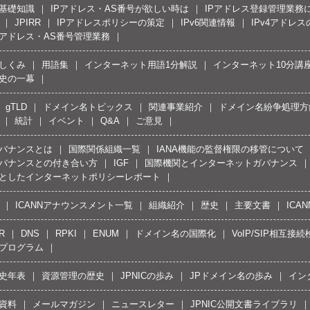
の基礎知識
IPアドレス・AS番号が欲しい時は
IPアドレス登録管理業務
JPIRR
IPアドレスポリシーの策定
IPv6関連情報
IPv4アドレ
Pアドレス・AS番号管理業務
しくみ
用語集
インターネット用語1分解説
インターネット10分講
史の一幕
gTLD
ドメイン名トピックス
関連事業紹介
ドメイン名紛争処理方針
統計
イベント
Q&A
ご意見
バナンスとは
国際関係組織一覧
IANA機能の監督権限の移管について
バナンスとの付き合い方
IGF
国際機関とインターネットガバナンス
としたインターネットポリシーレポート
ICANNアナウンスメント一覧
組織紹介
歴史
主要文書
ICA
R
DNS
RPKI
ENUM
ドメイン名の国際化
VoIP/SIP相互
プログラム
史年表
資源管理の歴史
JPNICの歩み
JPドメイン名の歩み
イン
資料
メールマガジン
ニュースレター
JPNIC公開文書ライブラリ