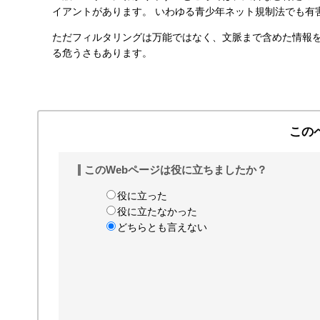
イアントがあります。 いわゆる青少年ネット規制法でも有
す
る
ただフィルタリングは万能ではなく、文脈まで含めた情報を
る危うさもあります。
この
このWebページは役に立ちましたか？
役に立った
役に立たなかった
どちらとも言えない