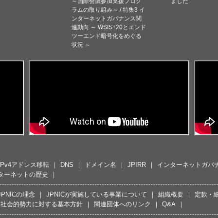
～国際会議参加支援プログ
ました
ラムの取り組み～ / 特集3 イ
ンターネットガバナンス関
連動向 ～ WSIS+20とエンド
ツーエンド暗号化をめぐる
状況 ～
IPv4アドレス移転
DNS
ドメイン名
JPIRR
インターネットガバ
ターネットの歴史
JPNICの理念
JPNICが実施している事業について
組織概要
定款・
反社会的勢力に対する基本方針
関連団体へのリンク
Q&A