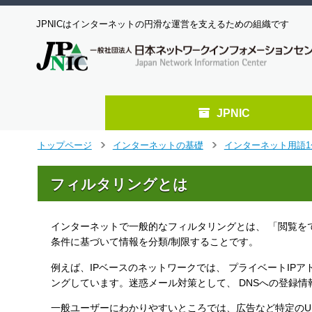
JPNICはインターネットの円滑な運営を支えるための組織です
JPNIC
メ
トップページ
インターネットの基礎
インターネット用語1
>
>
イ
ン
フィルタリングとは
コ
ン
テ
インターネットで一般的なフィルタリングとは、 「閲覧を
ン
ツ
条件に基づいて情報を分類/制限することです。
へ
例えば、IPベースのネットワークでは、 プライベートIP
ジ
ングしています。迷惑メール対策として、 DNSへの登録情
ャ
ン
一般ユーザーにわかりやすいところでは、広告など特定のU
プ