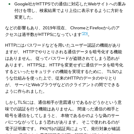
Google社がHTTPSでの通信に対応したWebサイトへの重み
付けを増し、検索結果でより上位に表示するように方針を
変更した。
などの影響もあり、2019年現在、 ChromeとFirefoxからのア
*3
*4
クセスは過半数がHTTPSになっています
。
HTTPにはパスワードなどを用いたユーザー認証の機能があり
ますが、 HTTPでやりとりされる通信データを暗号化する機能
はありません。 従ってパスワードが盗聴されてしまう恐れが
あります。 HTTPSは、HTTPを変更せずに通信データを暗号化
するといったセキュリティの機能を実現するために、 TLSのよ
うな仕組みを使った上で、従来のHTTPのデータのやりとり
が、 サーバとWebブラウザなどのクライアントの間でできる
ように作られました。
しかしTLSには、通信相手が意図通りであるかどうかという意
味での認証を行う機能はありません。 間違った通信の相手と
暗号を通信をしてしまうと、 本物であるかのような偽のサー
バにつながってしまう恐れがあります。 そこで使われるのが
電子証明書です。 PKI(*5)の認証局によって、発行対象が確認