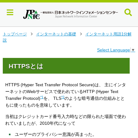
メ
トップページ
インターネットの基礎
インターネット用語1分解
>
>
イ
説
ン
Select Language
▼
コ
ン
テ
HTTPSとは
ン
ツ
へ
HTTPS (Hyper Text Transfer Protocol Secure)は、 主にインタ
ジ
ーネットのWebサービスで使われているHTTP (Hyper Text
ャ
*1
*2
Transfer Protocol)
を、 TLS
のような暗号通信の仕組みとと
ン
もに使ったものを意味しています。
プ
す
当初はクレジットカード番号入力時などの限られた場面で使わ
る
れていましたが、2010年代になって
ユーザーのプライバシー意識が高まった。