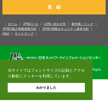
登 録
ホーム
JPNICとは
お問い合わせ先
著作権／リンク
JPNIC個人情報保護方針
JPNIC情報セキュリティ基本方針
Q&A
サイトマップ
Copyright© 1996-2026 Japan Network Information Center. All Rights
当サイトではフォントサイズの記録とアクセ
Reserved.
ス解析にクッキーを利用しています。
わかりました