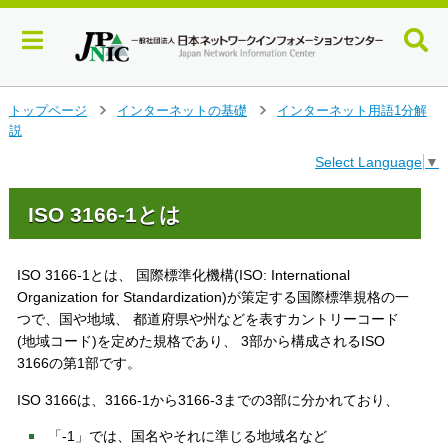
メ
トップページ
インターネットの基礎
インターネット用語1分解
>
>
イ
説
ン
Select Language
▼
コ
ン
テ
ISO 3166-1とは
ン
ツ
へ
ISO 3166-1とは、 国際標準化機構(ISO: International
ジ
Organization for Standardization)が策定する国際標準規格の一
ャ
つで、国や地域、 都道府県や州などを表すカントリーコード
ン
(地域コード)を定めた規格であり、 3部から構成されるISO
プ
3166の第1部です。
す
る
ISO 3166は、3166-1から3166-3までの3部に分かれており、
「-1」では、国名やそれに準じる地域名など