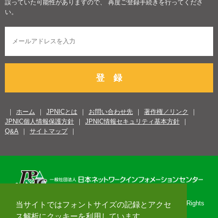
誤っていた可能性がありますので、 再度ご登録手続きを行ってくださ
い。
登 録
ホーム
JPNICとは
お問い合わせ先
著作権／リンク
JPNIC個人情報保護方針
JPNIC情報セキュリティ基本方針
Q&A
サイトマップ
Copyright© 1996-2026 Japan Network Information Center. All Rights
当サイトではフォントサイズの記録とアクセ
Reserved.
ス解析にクッキーを利用しています。