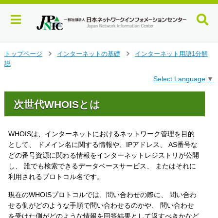
メ
トップページ
インターネットの基礎
インターネット用語1分解
>
>
イ
説
ン
Select Language
▼
コ
ン
テ
次世代WHOISとは
ン
ツ
へ
WHOISは、インターネットにおけるネットワーク管理を目的
ジ
として、 ドメイン名に関する情報や、IPアドレス、 AS番号な
ャ
どの番号資源に関わる情報をインターネットレジストリが公開
ン
し、 誰でも検索できるデータベースサービス、 またはそれに
プ
利用されるプロトコル名です。
す
る
現在のWHOISプロトコルでは、問い合わせの際に、 問い合わ
せる側がどのような手順で問い合わせるのかや、 問い合わせ
を受けた側がどのような情報を回答結果として返すべきかなど