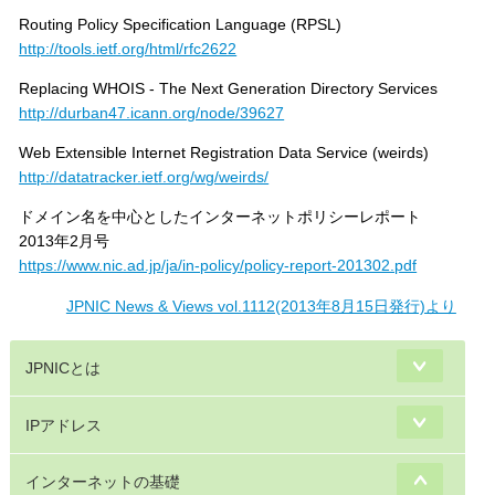
Routing Policy Specification Language (RPSL)
http://tools.ietf.org/html/rfc2622
Replacing WHOIS - The Next Generation Directory Services
http://durban47.icann.org/node/39627
Web Extensible Internet Registration Data Service (weirds)
http://datatracker.ietf.org/wg/weirds/
ドメイン名を中心としたインターネットポリシーレポート
2013年2月号
https://www.nic.ad.jp/ja/in-policy/policy-report-201302.pdf
JPNIC News & Views vol.1112(2013年8月15日発行)より
JPNICとは
IPアドレス
インターネットの基礎