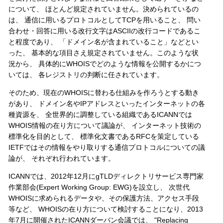
について、 ほとんど規定されていません。決められているの
は、 通信に用いるプロトコルとしてTCPを用いること、 問い
合わせ・回答に用いる改行文字はASCIIの改行コードであるこ
と程度であり、 「ドメイン名が含まれていること」などとい
った、 基本的な項目さえ規定されていません。このような状
況から、 具体的にWHOISでどのような情報を公開するかにつ
いては、 各レジストリの判断に任されています。
そのため、現在のWHOISに替わる仕組みを作ろうとする動き
があり、 ドメイン名やIPアドレスといったインターネットの各
種資源を、 全世界的に調整している組織であるICANNでは
WHOIS情報の在り方について議論が、 インターネット技術の
標準化を目的として、 標準化文書であるRFCを策定している
IETFではその情報をやり取りする通信プロトコルについての議
論が、 それぞれ行われています。
ICANNでは、2012年12月にgTLDディレクトリサービス専門家
作業部会(Expert Working Group: EWG)を設立し、 次世代
WHOISに求められるデータや、その保護方法、アクセス手段
等など、 WHOISの在り方について検討することになり、2013
年7月に開催されたICANNダーバン会議では、 "Replacing