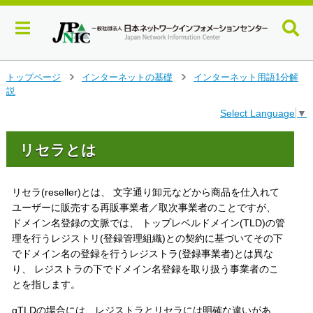
メ
トップページ
インターネットの基礎
インターネット用語1分解
>
>
イ
説
ン
Select Language
▼
コ
ン
テ
リセラとは
ン
ツ
へ
リセラ(reseller)とは、 文字通り卸元などから商品を仕入れて
ジ
ユーザーに販売する再販事業者／取次事業者のことですが、
ャ
ドメイン名登録の文脈では、 トップレベルドメイン(TLD)の管
ン
理を行うレジストリ(登録管理組織)との契約に基づいてその下
プ
でドメイン名の登録を行うレジストラ(登録事業者)とは異な
す
り、 レジストラの下でドメイン名登録を取り扱う事業者のこ
る
とを指します。
gTLDの場合には、レジストラとリセラには明確な違いがあ