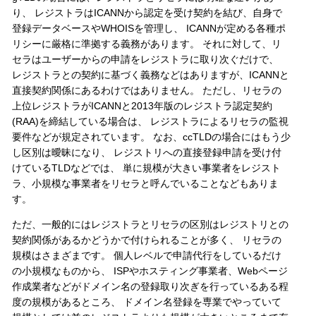
り、 レジストラはICANNから認定を受け契約を結び、自身で
登録データベースやWHOISを管理し、 ICANNが定める各種ポ
リシーに厳格に準拠する義務があります。 それに対して、リ
セラはユーザーからの申請をレジストラに取り次ぐだけで、
レジストラとの契約に基づく義務などはありますが、ICANNと
直接契約関係にあるわけではありません。 ただし、リセラの
上位レジストラがICANNと2013年版のレジストラ認定契約
(RAA)を締結している場合は、 レジストラによるリセラの監視
要件などが規定されています。 なお、ccTLDの場合にはもう少
し区別は曖昧になり、 レジストリへの直接登録申請を受け付
けているTLDなどでは、 単に規模が大きい事業者をレジスト
ラ、小規模な事業者をリセラと呼んでいることなどもありま
す。
ただ、一般的にはレジストラとリセラの区別はレジストリとの
契約関係があるかどうかで付けられることが多く、 リセラの
規模はさまざまです。 個人レベルで申請代行をしているだけ
の小規模なものから、 ISPやホスティング事業者、Webページ
作成業者などがドメイン名の登録取り次ぎを行っているある程
度の規模があるところ、 ドメイン名登録を専業でやっていて