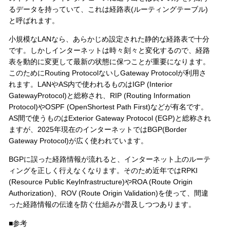
るデータを持っていて、これは経路表(ルーティングテーブル)
と呼ばれます。
小規模なLANなら、あらかじめ設定された静的な経路表で十分
です。しかしインターネットは時々刻々と変化するので、経路
表を動的に変更して最新の状態に保つことが重要になります。
このためにRouting ProtocolないしGateway Protocolが利用さ
れます。LANやAS内で使われるものはIGP (Interior
GatewayProtocol)と総称され、RIP (Routing Information
Protocol)やOSPF (OpenShortest Path First)などが有名です。
AS間で使うものはExterior Gateway Protocol (EGP)と総称され
ますが、2025年現在のインターネットではBGP(Border
Gateway Protocol)が広く使われています。
BGPに誤った経路情報が流れると、インターネット上のルーテ
ィングを正しく行えなくなります。そのため近年ではRPKI
(Resource Public KeyInfrastructure)やROA (Route Origin
Authorization)、ROV (Route Origin Validation)を使って、間違
った経路情報の伝達を防ぐ仕組みが普及しつつあります。
■参考