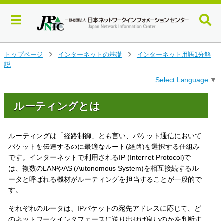
メ
トップページ
インターネットの基礎
インターネット用語1分解
>
>
イ
説
ン
Select Language
▼
コ
ン
テ
ルーティングとは
ン
ツ
へ
ルーティングは「経路制御」とも言い、パケット通信において
ジ
パケットを伝達するのに最適なルート(経路)を選択する仕組み
ャ
です。インターネットで利用されるIP (Internet Protocol)で
ン
は、複数のLANやAS (Autonomous System)を相互接続するル
プ
ータと呼ばれる機材がルーティングを担当することが一般的で
す
す。
る
それぞれのルータは、IPパケットの宛先アドレスに応じて、ど
のネットワークインタフェースに送り出せば良いのかを判断す