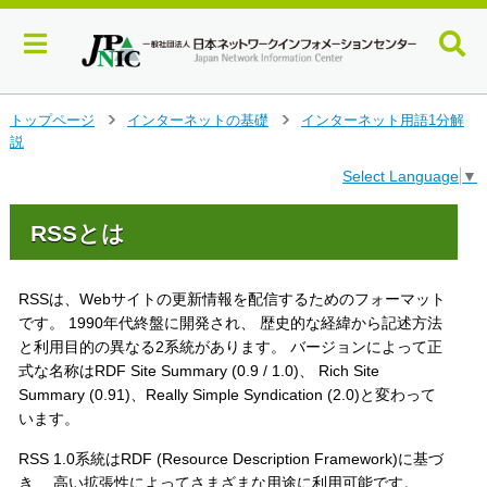
メ
トップページ
インターネットの基礎
インターネット用語1分解
>
>
イ
説
ン
Select Language
▼
コ
ン
テ
RSSとは
ン
ツ
へ
RSSは、Webサイトの更新情報を配信するためのフォーマット
ジ
です。 1990年代終盤に開発され、 歴史的な経緯から記述方法
ャ
と利用目的の異なる2系統があります。 バージョンによって正
ン
式な名称はRDF Site Summary (0.9 / 1.0)、 Rich Site
プ
Summary (0.91)、Really Simple Syndication (2.0)と変わって
す
います。
る
RSS 1.0系統はRDF (Resource Description Framework)に基づ
き、 高い拡張性によってさまざまな用途に利用可能です。