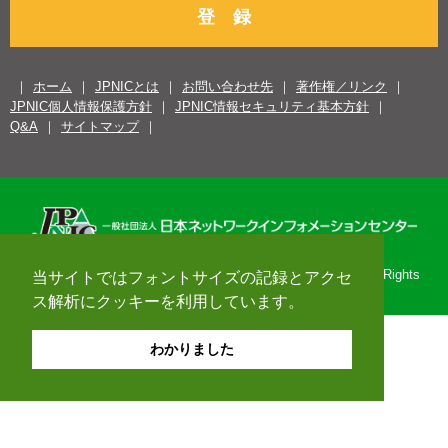
登 録
ホーム
JPNICとは
お問い合わせ先
著作権／リンク
JPNIC個人情報保護方針
JPNIC情報セキュリティ基本方針
Q&A
サイトマップ
Copyright© 1996-2026 Japan Network Information Center. All Rights
当サイトではフォントサイズの記録とアクセ
Reserved.
ス解析にクッキーを利用しています。
わかりました