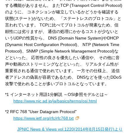
する機能がありません。 またTCP (Transport Control Protocol)
のように、 コネクションが確立しているかどうかを確認する
状態(ステート)がないため、 「ステートレスのプロトコル」と
言われています。 TCPに比べてプロトコルが簡素なため、信
頼性には劣りますが、 通信の処理にかかるコストが少ないと
いうUDPの性質から、 DNS (Domain Name System)やDHCP
(Dynamic Host Configuration Protocol)、 NTP (Network Time
Protocol)、SNMP (Simple Network Management Protocol)な
どといった、 応答性の良さを優先したい通信や、 その他に音
声や動画のストリーミングなどといった、 リアルタイム性が
重要視される通信で使われています。 一方その仕様上、 送信
者アドレスの偽装が容易であるため、 DNSなどを使ったDDoS
攻撃で使われることが多いプロトコルとなっています。
*1 インターネット用語1分解説 ～OSI参照モデルとは～
https://www.nic.ad.jp/ja/basics/terms/osi.html
*2 RFC 768 "User Datagram Protocol"
https://www.ietf.org/rfc/rfc768.txt
JPNIC News & Views vol.1220(2014年8月15日発行)より