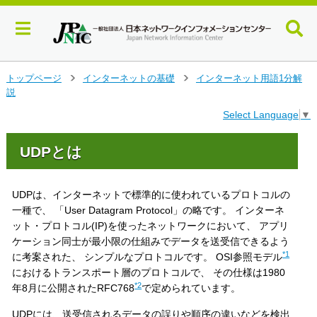
メ
トップページ
インターネットの基礎
インターネット用語1分解
>
>
イ
説
ン
Select Language
▼
コ
ン
テ
UDPとは
ン
ツ
へ
UDPは、インターネットで標準的に使われているプロトコルの
ジ
一種で、 「User Datagram Protocol」の略です。 インターネ
ャ
ット・プロトコル(IP)を使ったネットワークにおいて、 アプリ
ン
ケーション同士が最小限の仕組みでデータを送受信できるよう
プ
*1
に考案された、 シンプルなプロトコルです。 OSI参照モデル
す
におけるトランスポート層のプロトコルで、 その仕様は1980
る
*2
年8月に公開されたRFC768
で定められています。
UDPには、送受信されるデータの誤りや順序の違いなどを検出