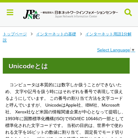
メ
トップページ
インターネットの基礎
インターネット用語1分解
>
>
イ
説
ン
Select Language
▼
コ
ン
テ
Unicodeとは
ン
ツ
へ
コンピュータは本質的には数字しか扱うことができないた
ジ
め、 文字や記号を扱う時にはそれぞれを番号で表現して扱え
ャ
るようにしています。 この番号の割り当て方法を文字コード
ン
と呼んでいますが、 UnicodeはApple社、IBM社、Microsoft
プ
社、 Xerox社など米国の情報関連企業が中心となって提唱し、
す
1993年に国際標準化機構(ISO)でISO/IEC 10646の一部として
る
標準化された文字コードです。 当初の目的は、世界中で使わ
れる文字を16ビットの数値に割り当て、 固定長でモード切り