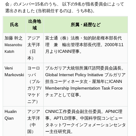
会」のメンバー15名のうち、 以下の9名が指名委員会によって
選出されました (当初就任するのは、うち8名)。
出身地
氏名
所属・経歴など
域
加藤 幹之
アジア
富士通（株）法務・知的財産権本部長代
太平洋
理 兼 輸出管理本部長代理。2000年11
Masanobu
（日
月よりICANN理事。
Katoh
本）
Veni
ヨーロ
ブルガリア大統領所属IT諮問委員会議長。
Markovski
ッパ
Global Internet Policy Initiative ブルガリア
（ブル
担当コーディネータ次・屋旭年にICANN
ガリア/
Membership Implementation Task Force
マケド
チェアとして従事。
ニア）
Hualin
アジア
CNNIC工作委員会副主任委員。APNIC理
Qian
太平洋
事。APTLD理事。中国科学院コンピュー
（中
タネットワークインフォメーションセンタ
国）
ー主任研究員。