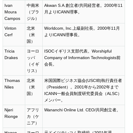
Ivan
中南米
Akwan S.A.創立者/共同経営者。2000年11
Moura
（ブラ
月よりICANN理事。
Campos
ジル）
Vinton
北米
Worldcom, Inc.上級副社長。2000年11月
Cerf
（米
よりICANN理事長。
国）
Tricia
ヨーロ
ISOCイギリス支部代表。Worshipful
Drakes
ッパ
Company of Information Technologists前
（イギ
会長。
リス）
Thomas
北米
米国国際ビジネス協会(USCIB)執行責任者
Niles
（米
（President）。2001年から2002年まで
国）
ICANN一般会員制度研究委員会（ALSC）
メンバー。
Njeri
アフリ
Wananchi Online Ltd. CEO/共同創立者。
Rionge
カ（ケ
ニア）
Hagen
ヨーロ
元ドイツテレコム取締役（2001年退