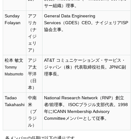
サー組織）理事。
Sunday
アフ
General Data Engineering
Folayan
リカ
Services（GDES）CEO。ナイジェリアISP
（ナ
協会主事。
イジ
ェリ
ア）
松本 敏文
アジ
AT&T コミュニケーションズ・サービス・
ア太
ジャパン（株）代表取締役社長。JPNIC副
Tommy
平洋
理事長。
Matsumoto
（日
本）
Tadao
中南
National Research Network（RNP）創立
Takahashi
米
者/前理事。 ISOCブラジル支部代表。1998
（ブ
年にICANN Membership Advisory
ラジ
Committeeメンバーとして従事。
ル）
各メンバーの任期は以下の通りです。