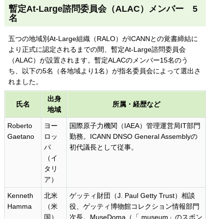
暫定At-Large諮問委員会（ALAC）メンバー 5
名
五つの地域別At-Large組織（RALO）がICANNとの覚書締結に
より正式に認定されるまでの間、暫定At-Large諮問委員会
（ALAC）が設置されます。暫定ALACのメンバー15名のう
ち、以下の5名（各地域より1名）が指名委員会によって選出さ
れました。
出身
氏名
所属・経歴など
地域
Roberto
ヨー
国際原子力機関（IAEA）管理運営局IT部門
Gaetano
ロッ
勤務。ICANN DNSO General Assemblyの
パ
初代議長として従事。
（イ
タリ
ア）
Kenneth
北米
ゲッティ財団（J. Paul Getty Trust）相談
Hamma
（米
役、ゲッティ博物館コレクション情報部門
国）
次長。MuseDoma（「.museum」のスポン