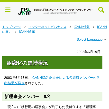
メ
トップページ
インターネットガバナンス
ICANN情報
ICANN
>
>
>
イ
の歴史
ICANN改革
>
ン
Select Language
▼
コ
ン
テ
2003年6月19日
ン
ツ
組織化の進捗状況
へ
ジ
ャ
2003年6月16日、
ICANN指名委員会による各組織メンバーの選
ン
出結果が発表
されました。
プ
す
る
新理事会メンバー 9名
現在の「移行期の理事会」が終了した後就任する「新理事