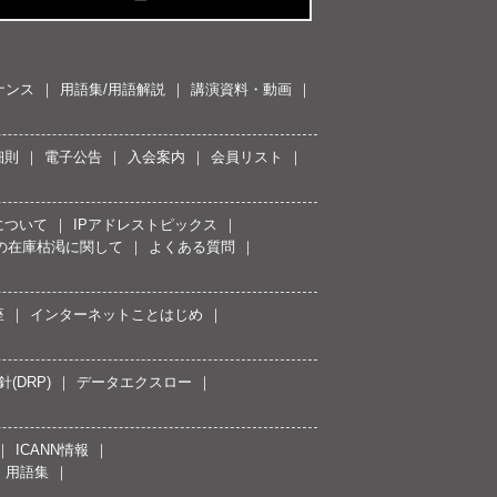
ナンス
用語集/用語解説
講演資料・動画
細則
電子公告
入会案内
会員リスト
について
IPアドレストピックス
スの在庫枯渇に関して
よくある質問
座
インターネットことはじめ
(DRP)
データエクスロー
ICANN情報
用語集