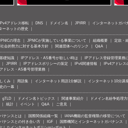
IPv4アドレス移転
DNS
ドメイン名
JPIRR
インターネットガバ
ターネットの歴史
JPNICの理念
JPNICが実施している事業について
組織概要
定款・
反社会的勢力に対する基本方針
関連団体へのリンク
Q&A
の基礎知識
IPアドレス・AS番号が欲しい時は
IPアドレス登録管理業務
JPIRR
IPアドレスポリシーの策定
IPv6関連情報
IPv4アドレ
Pアドレス・AS番号管理業務
しくみ
用語集
インターネット用語1分解説
インターネット10分講
史の一幕
gTLD
ドメイン名トピックス
関連事業紹介
ドメイン名紛争処理方針
統計
イベント
Q&A
ご意見
バナンスとは
国際関係組織一覧
IANA機能の監督権限の移管について
バナンスとの付き合い方
IGF
国際機関とインターネットガバナンス
としたインターネットポリシーレポート