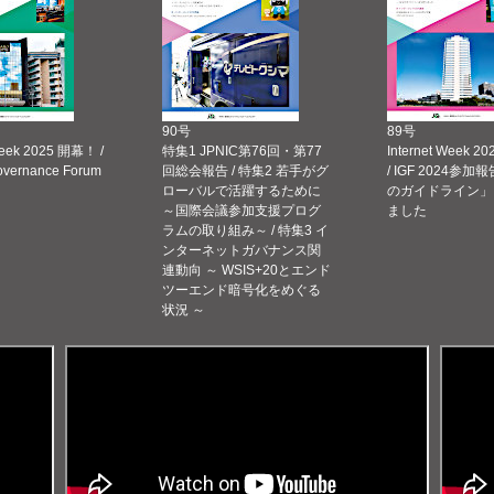
90号
89号
Week 2025 開幕！ /
特集1 JPNIC第76回・第77
Internet Week
Governance Forum
回総会報告 / 特集2 若手がグ
/ IGF 2024参加報
ローバルで活躍するために
のガイドライン」
～国際会議参加支援プログ
ました
ラムの取り組み～ / 特集3 イ
ンターネットガバナンス関
連動向 ～ WSIS+20とエンド
ツーエンド暗号化をめぐる
状況 ～