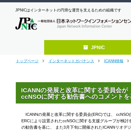
JPNICはインターネットの円滑な運営を支えるための組織です
JPNIC
メ
トップページ
インターネットガバナンス
ICANN情報
＞
＞
＞
イ
ン
コ
ン
ICANNの発展と改革に関する委員会が
テ
ccNSOに関する勧告書へのコメントを募
ン
ツ
へ
ジ
ICANNの発展と改革に関する委員会(ERC)では、 ccN
ャ
ERCにより設置されたccNSOに関する支援グループが検討
ン
の勧告書を基に、 また3月下旬に開催されたICANNリオ
プ