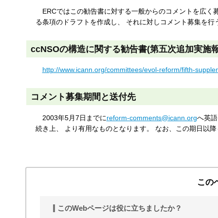
す
ERCではこの勧告書に対する一般からのコメントを広く募集し
る
る条項のドラフトを作成し、 それに対しコメント募集を行
ccNSOの構造に関する勧告書(第五次追加実施報
http://www.icann.org/committees/evol-reform/fifth-suppl
コメント募集期間と送付先
2003年5月7日までに
reform-comments@icann.org
へ英語
続き上、 より有用なものとなります。 なお、この期日以降
この
このWebページは役に立ちましたか？