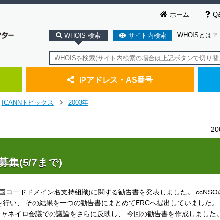
ホーム
Q
WHOISとは？
WHOIS 検索
サイト内検索
IPアドレス・AS番号
ICANNトピックス
2003年
＞
2
集(5/7まで)
SO(国コードドメイン名支持組織)に関する勧告書を発表しました。 ccNS
を行い、 その結果を一つの勧告書にまとめてERCへ提出していました。 
デジャネイロ会議での議論をさらに反映し、 今回の勧告書を作成しました