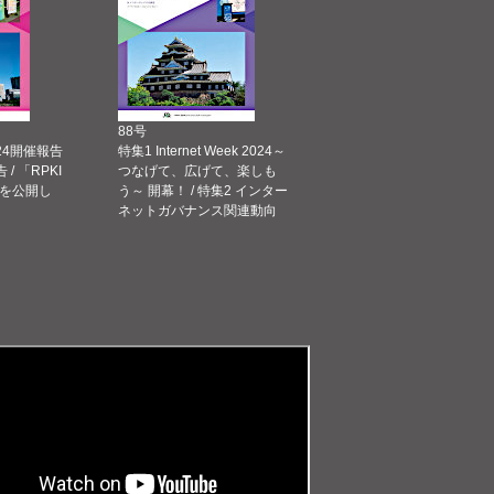
88号
 2024開催報告
特集1 Internet Week 2024～
告 / 「RPKI
つなげて、広げて、楽しも
を公開し
う～ 開幕！ / 特集2 インター
ネットガバナンス関連動向