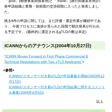
「.post」(郵便事業関係者用)と「.travel」(旅行関連業界用)の
各申請組織と業務・技術面の交渉段階に入ったと発表しまし
た。
残る8件の申請に関しては、まだ評価・選定作業が継続中であ
り、 今後プロセスに進捗が見られた段階で順次発表が行われ
る予定です。 (最終的に選定されるgTLDの数は未定)
ICANNからのアナウンス(2004年10月27日)
"ICANN Moves Forward in First Phase Commercial &
Technical Negotiations with Two sTLD Applicants"
<
<参照>
ICANNがスポンサー付き新gTLDの申請募集を開始(2003年12
月17日)
ICANNがスポンサー付き新gTLDの申請結果に関するコメント
を募集(2004年4月5日)
以上