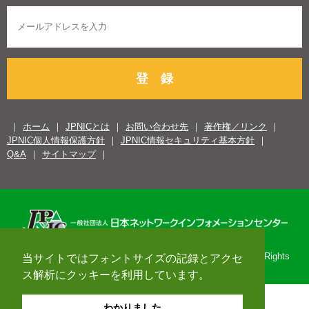
登 録
ホーム
JPNICとは
お問い合わせ先
著作権／リンク
JPNIC個人情報保護方針
JPNIC情報セキュリティ基本方針
Q&A
サイトマップ
Copyright© 1996-2026 Japan Network Information Center. All Rights
当サイトではフォントサイズの記録とアクセ
Reserved.
ス解析にクッキーを利用しています。
わかりました