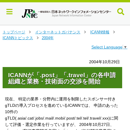
メ
トップページ
インターネットガバナンス
ICANN情報
＞
＞
＞
イ
ICANNトピックス
2004年
＞
ン
Select Language
▼
コ
ン
テ
2004年10月29日
ン
ツ
ICANNが「.post」「.travel」の各申請
へ
組織と業務・技術面の交渉を開始
ジ
ャ
ン
現在、 特定の業界・分野内に運用を制限したスポンサー付き
プ
gTLDの導入プロセスを進めているICANNでは、 申請のあった
す
10件の
る
gTLD(.asia/.cat/.jobs/.mail/.mobi/.post/.tel/.tel/.travel/.xxx)に関
して評価・選定作業を行っていますが、 2004年10月27日、