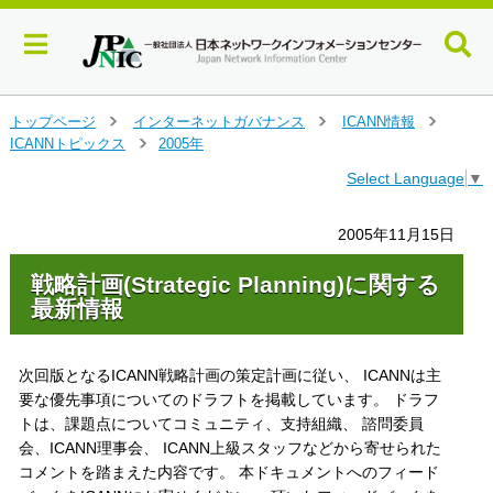
メ
トップページ
インターネットガバナンス
ICANN情報
＞
＞
＞
イ
ICANNトピックス
2005年
＞
ン
Select Language
▼
コ
ン
テ
2005年11月15日
ン
ツ
戦略計画(Strategic Planning)に関する
へ
最新情報
ジ
ャ
ン
次回版となるICANN戦略計画の策定計画に従い、 ICANNは主
プ
要な優先事項についてのドラフトを掲載しています。 ドラフ
す
トは、課題点についてコミュニティ、支持組織、 諮問委員
る
会、ICANN理事会、 ICANN上級スタッフなどから寄せられた
コメントを踏まえた内容です。 本ドキュメントへのフィード