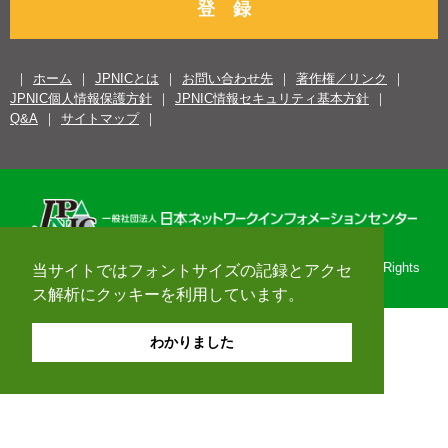
登 録
ホーム
JPNICとは
お問い合わせ先
著作権／リンク
JPNIC個人情報保護方針
JPNIC情報セキュリティ基本方針
Q&A
サイトマップ
Copyright© 1996-2026 Japan Network Information Center. All Rights
当サイトではフォントサイズの記録とアクセ
Reserved.
ス解析にクッキーを利用しています。
わかりました