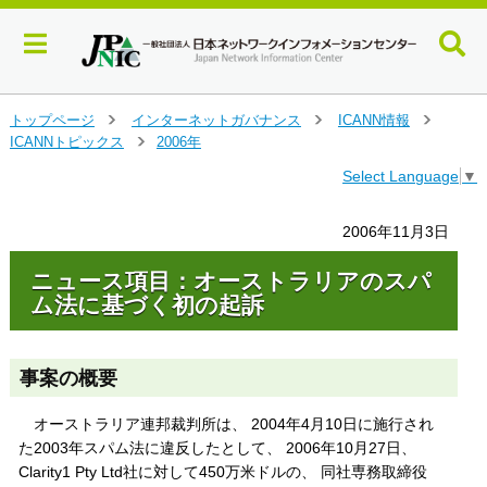
メ
トップページ
インターネットガバナンス
ICANN情報
＞
＞
＞
イ
ICANNトピックス
2006年
＞
ン
Select Language
▼
コ
ン
テ
2006年11月3日
ン
ツ
ニュース項目：オーストラリアのスパ
へ
ム法に基づく初の起訴
ジ
ャ
ン
事案の概要
プ
す
る
オーストラリア連邦裁判所は、 2004年4月10日に施行され
た2003年スパム法に違反したとして、 2006年10月27日、
Clarity1 Pty Ltd社に対して450万米ドルの、 同社専務取締役